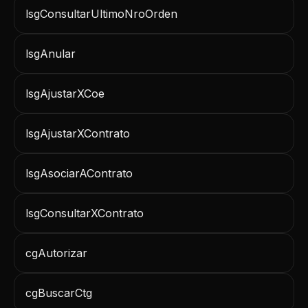
lsgConsultarUltimoNroOrden
lsgAnular
lsgAjustarXCoe
lsgAjustarXContrato
lsgAsociarAContrato
lsgConsultarXContrato
cgAutorizar
cgBuscarCtg