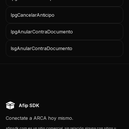
lpgCancelarAnticipo
lpgAnularContraDocumento
lsgAnularContraDocumento
Afip SDK
Conectate a ARCA hoy mismo.
afipsdk.com es un sitio comercial, sin relación alguna con sitios u