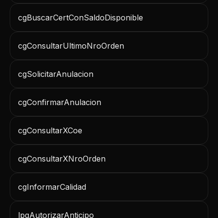
cgBuscarCertConSaldoDisponible
cgConsultarUltimoNroOrden
cgSolicitarAnulacion
cgConfirmarAnulacion
cgConsultarXCoe
cgConsultarXNroOrden
cgInformarCalidad
lpgAutorizarAnticipo