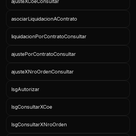
ajusteXCoeConsultar
asociarLiquidacionAContrato
liquidacionPorContratoConsultar
ajustePorContratoConsultar
ajusteXNroOrdenConsultar
lsgAutorizar
lsgConsultarXCoe
lsgConsultarXNroOrden