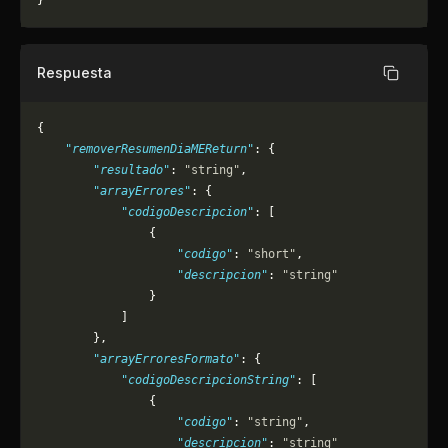
}
Respuesta
Copiar
{
    "removerResumenDiaMEReturn"
: {
        "resultado"
: 
"string"
,
        "arrayErrores"
: {
            "codigoDescripcion"
: [
                {
                    "codigo"
: 
"short"
,
                    "descripcion"
: 
"string"
                }
            ]
        },
        "arrayErroresFormato"
: {
            "codigoDescripcionString"
: [
                {
                    "codigo"
: 
"string"
,
                    "descripcion"
: 
"string"