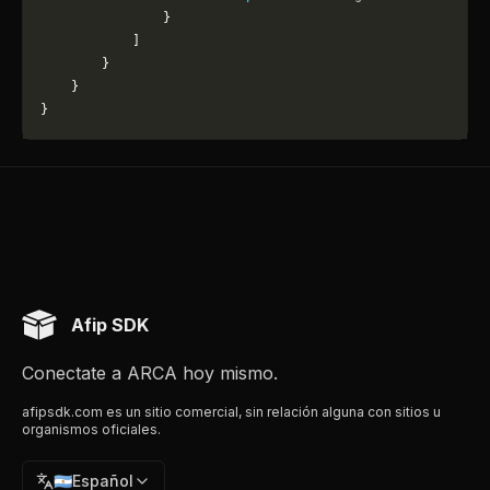
                }
            ]
        }
    }
}
Afip SDK
Conectate a ARCA hoy mismo.
afipsdk.com es un sitio comercial, sin relación alguna con sitios u
organismos oficiales.
🇦🇷
Español