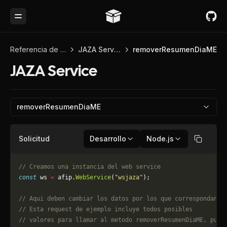
Toggle Menu
Referencia de API
JAZA Service
removerResumenDiaME
JAZA Service
removerResumenDiaME
Solicitud
Desarrollo
Node.js
Copiar
// Creamos una instancia del web service
const
 ws 
=
 afip.
WebService
(
"wsjaza"
);
// Aqui deben cambiar los datos por los que correspondan. 
// Esta request de ejemplo incluye todos posibles 
// valores para llamar al metodo removerResumenDiaME, pued