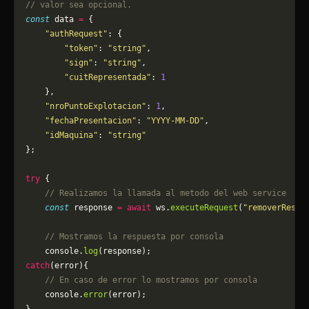
// valor sea opcional.
const
 data 
=
 {
    "authRequest"
: {
        "token"
: 
"string"
,
        "sign"
: 
"string"
,
        "cuitRepresentada"
: 
1
    },
    "nroPuntoExplotacion"
: 
1
,
    "fechaPresentacion"
: 
"YYYY-MM-DD"
,
    "idMaquina"
: 
"string"
};
try
 {
    // Realizamos la llamada al metodo del web service
    const
 response 
=
 await
 ws.
executeRequest
(
"removerResum
    // Mostramos la respuesta por consola
    console.
log
(response);
catch
(error){
    // En caso de error lo mostramos por consola
	console.
error
(error);