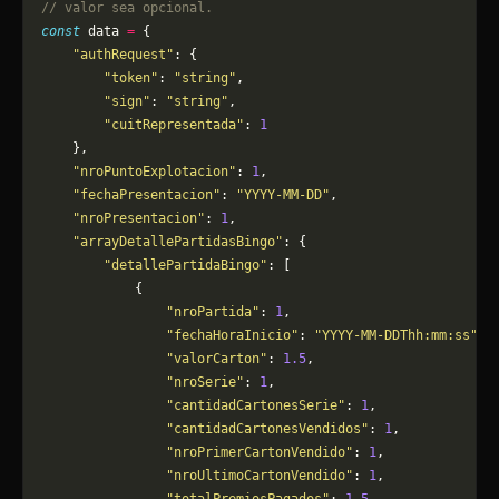
// valor sea opcional.
const
 data 
=
 {
    "authRequest"
: {
        "token"
: 
"string"
,
        "sign"
: 
"string"
,
        "cuitRepresentada"
: 
1
    },
    "nroPuntoExplotacion"
: 
1
,
    "fechaPresentacion"
: 
"YYYY-MM-DD"
,
    "nroPresentacion"
: 
1
,
    "arrayDetallePartidasBingo"
: {
        "detallePartidaBingo"
: [
            {
                "nroPartida"
: 
1
,
                "fechaHoraInicio"
: 
"YYYY-MM-DDThh:mm:ss"
,
                "valorCarton"
: 
1.5
,
                "nroSerie"
: 
1
,
                "cantidadCartonesSerie"
: 
1
,
                "cantidadCartonesVendidos"
: 
1
,
                "nroPrimerCartonVendido"
: 
1
,
                "nroUltimoCartonVendido"
: 
1
,