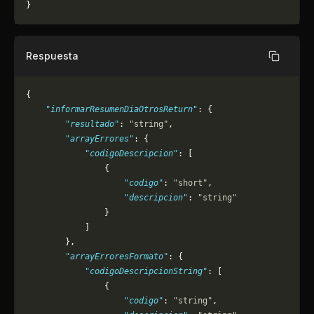
}
Respuesta
Copiar
{
    "informarResumenDiaOtrosReturn"
: {
        "resultado"
: 
"string"
,
        "arrayErrores"
: {
            "codigoDescripcion"
: [
                {
                    "codigo"
: 
"short"
,
                    "descripcion"
: 
"string"
                }
            ]
        },
        "arrayErroresFormato"
: {
            "codigoDescripcionString"
: [
                {
                    "codigo"
: 
"string"
,