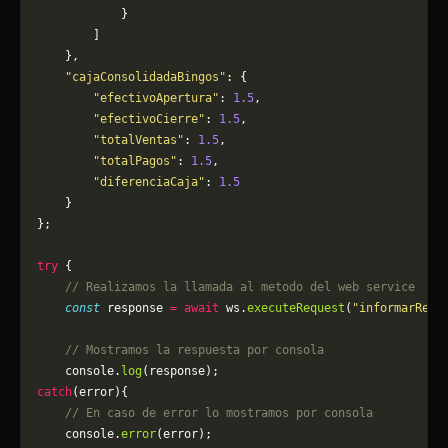
            }
        ]
    },
    "cajaConsolidadaBingos"
: {
        "efectivoApertura"
: 
1.5
,
        "efectivoCierre"
: 
1.5
,
        "totalVentas"
: 
1.5
,
        "totalPagos"
: 
1.5
,
        "diferenciaCaja"
: 
1.5
    }
};
try
 {
    // Realizamos la llamada al metodo del web service
    const
 response 
=
 await
 ws.
executeRequest
(
"informarResu
    // Mostramos la respuesta por consola
    console.
log
(response);
catch
(error){
    // En caso de error lo mostramos por consola
	console.
error
(error);