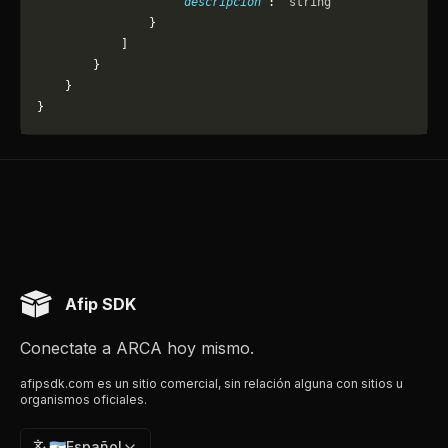
                    "descripcion"
: 
"string"
                }
            ]
        }
    }
}
Afip SDK
Conectate a ARCA hoy mismo.
afipsdk.com es un sitio comercial, sin relación alguna con sitios u
organismos oficiales.
🇦🇷
Español