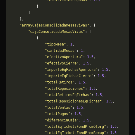
                "totalPremiosPagados"
: 
1.5
            }
        ]
    },
    "arrayCajasConsolidadaMesasVivas"
: {
        "cajaConsolidadaMesasVivas"
: [
            {
                "tipoMesa"
: 
1
,
                "cantidadMesas"
: 
1
,
                "efectivoApertura"
: 
1.5
,
                "efectivoCierre"
: 
1.5
,
                "importeEqFichasApertura"
: 
1.5
,
                "importeEqFichasCierre"
: 
1.5
,
                "totalRetiros"
: 
1.5
,
                "totalReposiciones"
: 
1.5
,
                "totalRetirosEqFichas"
: 
1.5
,
                "totalReposicionesEqFichas"
: 
1.5
,
                "totalVentas"
: 
1.5
,
                "totalPagos"
: 
1.5
,
                "diferenciaCaja"
: 
1.5
,
                "totalEqTicketsFondPromOtorg"
: 
1.5
,
                "totalEqTicketsFondPromRecup"
: 
1.5