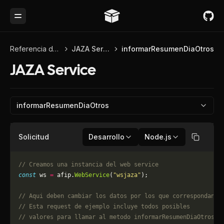
Toggle Menu
Referencia de API
JAZA Service
informarResumenDiaOtros
JAZA Service
informarResumenDiaOtros
Solicitud
Desarrollo
Node.js
Copiar
// Creamos una instancia del web service
const
 ws 
=
 afip.
WebService
(
"wsjaza"
);
// Aqui deben cambiar los datos por los que correspondan. 
// Esta request de ejemplo incluye todos posibles 
// valores para llamar al metodo informarResumenDiaOtros, 