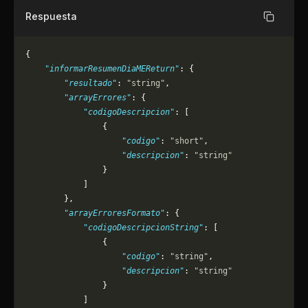
Respuesta
Copiar
{
    "informarResumenDiaMEReturn"
: {
        "resultado"
: 
"string"
,
        "arrayErrores"
: {
            "codigoDescripcion"
: [
                {
                    "codigo"
: 
"short"
,
                    "descripcion"
: 
"string"
                }
            ]
        },
        "arrayErroresFormato"
: {
            "codigoDescripcionString"
: [
                {
                    "codigo"
: 
"string"
,
                    "descripcion"
: 
"string"
                }
            ]