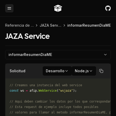
Toggle Menu
Referencia de API
JAZA Service
informarResumenDiaME
JAZA Service
informarResumenDiaME
Solicitud
Desarrollo
Node.js
Copiar
// Creamos una instancia del web service
const
 ws 
=
 afip.
WebService
(
"wsjaza"
);
// Aqui deben cambiar los datos por los que correspondan. 
// Esta request de ejemplo incluye todos posibles 
// valores para llamar al metodo informarResumenDiaME, pue