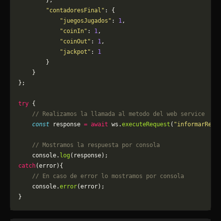
        },
        "contadoresFinal"
: {
            "juegosJugados"
: 
1
,
            "coinIn"
: 
1
,
            "coinOut"
: 
1
,
            "jackpot"
: 
1
        }
    }
};
try
 {
    // Realizamos la llamada al metodo del web service
    const
 response 
=
 await
 ws.
executeRequest
(
"informarResu
    // Mostramos la respuesta por consola
    console.
log
(response);
catch
(error){
    // En caso de error lo mostramos por consola
	console.
error
(error);
}