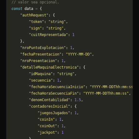
// valor sea opcional.
const
 data 
=
 {
    "authRequest"
: {
        "token"
: 
"string"
,
        "sign"
: 
"string"
,
        "cuitRepresentada"
: 
1
    },
    "nroPuntoExplotacion"
: 
1
,
    "fechaPresentacion"
: 
"YYYY-MM-DD"
,
    "nroPresentacion"
: 
1
,
    "detalleMaquinaElectronica"
: {
        "idMaquina"
: 
"string"
,
        "secuencia"
: 
1
,
        "fechaHoraSecuenciaInicio"
: 
"YYYY-MM-DDThh:mm:ss"
,
        "fechaHoraSecuenciaFin"
: 
"YYYY-MM-DDThh:mm:ss"
,
        "denomContabilidad"
: 
1.5
,
        "contadoresInicial"
: {
            "juegosJugados"
: 
1
,
            "coinIn"
: 
1
,
            "coinOut"
: 
1
,
            "jackpot"
: 
1