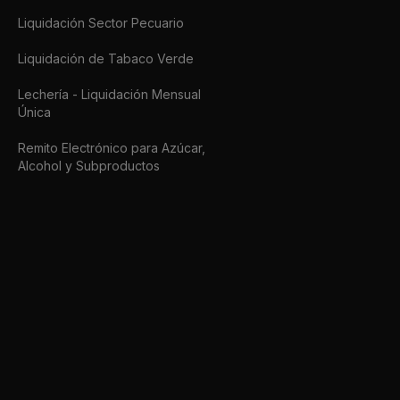
Liquidación Sector Pecuario
Liquidación de Tabaco Verde
Lechería - Liquidación Mensual
Única
Remito Electrónico para Azúcar,
Alcohol y Subproductos
Remito Electrónico Cárnico
Remito de harinas de trigo y los
subproductos derivados de la
molienda de trigo
Régimen Percepción IVA
Afip SDK
Operación de Seguros de Caución
Conectate a ARCA hoy mismo.
Seguimiento Vehicular
afipsdk.com es un sitio comercial, sin relación alguna con sitios u organi