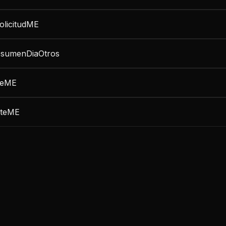
olicitudME
esumenDiaOtros
teME
oteME