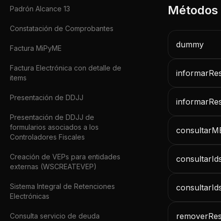
Padrón Alcance 13
Constatación de Comprobantes
dummy
Factura MiPyME
Factura Electrónica con detalle de
informarR
items
Presentación de DDJJ
informarRe
Presentación de DDJJ de
formularios asociados a los
consultarM
Controladores Fiscales
Creación de VEPs para entidades
consultarI
externas (WSCREATEVEP)
Sistema Integral de Retenciones
consultarI
Electrónicas
removerRe
Consulta servicio de deuda