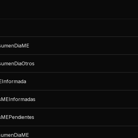
esumenDiaME
sumenDiaOtros
EInformada
dsMEInformadas
dsMEPendientes
sumenDiaME