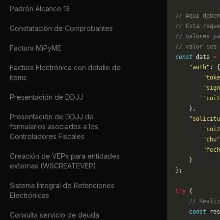
Padrón Alcance 13
// Aqui deben
// Esta reque
Constatación de Comprobantes
// valores pa
// valor sea 
Factura MiPyME
const
 data 
=
 
Factura Electrónica con detalle de
    "auth"
: {
items
        "toke
        "sign
Presentación de DDJJ
        "cuit
    },
Presentación de DDJJ de
    "solicitu
formularios asociados a los
        "cuit
Controladores Fiscales
        "cbu"
        "fech
Creación de VEPs para entidades
    }
externas (WSCREATEVEP)
};
Sistema Integral de Retenciones
try
 {
Electrónicas
    // Realiz
    const
 res
Consulta servicio de deuda