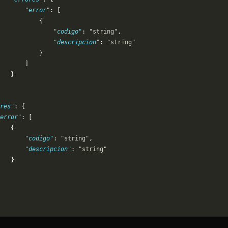
       "error"
: [
           {
               "codigo"
: 
"string"
,
               "descripcion"
: 
"string"
           }
       ]
   }
res"
: {
error"
: [
   {
       "codigo"
: 
"string"
,
       "descripcion"
: 
"string"
   }