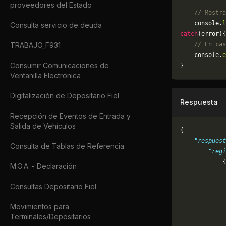
proveedores del Estado
    // Mostra
    console.
l
Consulta servicio de deuda
catch
(error){
TRABAJO_F931
    // En cas
	console.
e
Consumir Comunicaciones de
}
Ventanilla Electrónica
Digitalización de Depositario Fiel
Respuesta
Recepción de Eventos de Entrada y
Salida de Vehículos
{
    "respuest
Consulta de Tablas de Referencia
        "regi
            {
M.O.A. - Declaración
             
             
Consultas Depositario Fiel
             
             
Movimientos para
             
Terminales/Depositarios
             