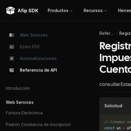
Afip SDK
Productos
Recursos
Herra
Referencia de API
Web Services
Registr
Emitir PDF
Impues
Automatizaciones
Cuenta
Referencia de API
consultarEst
Introducción
Web Services
Solicitud
Factura Electrónica
// Creamos un
Padrón Constancia de Inscripción
const
 ws 
=
 af