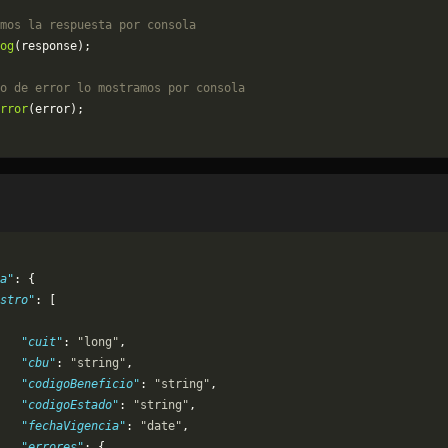
mos la respuesta por consola
og
(response);
o de error lo mostramos por consola
rror
(error);
a"
: {
stro"
: [
   "cuit"
: 
"long"
,
   "cbu"
: 
"string"
,
   "codigoBeneficio"
: 
"string"
,
   "codigoEstado"
: 
"string"
,
   "fechaVigencia"
: 
"date"
,
   "errores"
: {