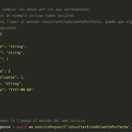
 cambiar los datos por los que correspondan. 
st de ejemplo incluye todos posibles 
ra llamar al metodo consultarEstadoCuentaPorFecha, puede que alg
opcional.
{
n"
: 
"string"
,
"
: 
"string"
,
"
: 
1
d"
: {
Cliente"
: 
1
,
: 
"string"
,
a"
: 
"YYYY-MM-DD"
amos la llamada al metodo del web service
ponse 
=
 await
 ws.
executeRequest
(
"consultarEstadoCuentaPorFecha"
,