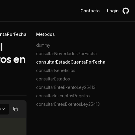
Contacto
Login
entaPorFecha
Metodos
dummy
l
consultarNovedadesPorFecha
tos en
consultarEstadoCuentaPorFecha
consultarBeneficios
consultarEstados
consultarEnteExentoLey25413
consultarInscriptosRegistro
consultarEntesExentosLey25413
s
Copiar