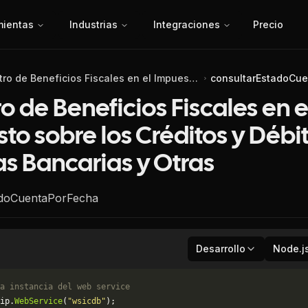
mientas
Industrias
Integraciones
Precio
Registro de Beneficios Fiscales en el Impuesto sobre los Créditos y Débitos en Cuentas Bancarias y Otras
consultarEstadoCu
o de Beneficios Fiscales en e
to sobre los Créditos y Débi
s Bancarias y Otras
adoCuentaPorFecha
Desarrollo
Node.j
a instancia del web service
ip.
WebService
(
"wsicdb"
);