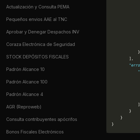
Actualización y Consulta PEMA
             
             
Pequeños envios AAE al TNC
             
             
Aprobar y Denegar Despachos INV
             
             
Coraza Electrónica de Seguridad
             
            }
STOCK DEPÓSITOS FISCALES
        ],
        "erro
Padrón Alcance 10
            "
             
Padrón Alcance 100
             
             
Padrón Alcance 4
             
            ]
AGR (Reproweb)
        }
    }
Consulta contribuyentes apócrifos
}
Bonos Fiscales Electrónicos