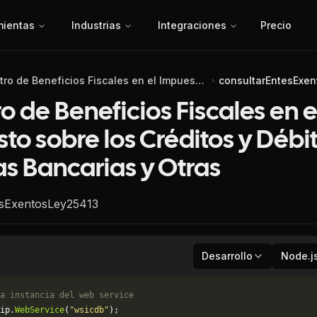
mientas
Industrias
Integraciones
Precio
Registro de Beneficios Fiscales en el Impuesto sobre los Créditos y Débitos en Cuentas Bancarias y Otras
consultarEntesExe
o de Beneficios Fiscales en e
to sobre los Créditos y Débi
s Bancarias y Otras
esExentosLey25413
Desarrollo
Node.j
a instancia del web service
ip.
WebService
(
"wsicdb"
);