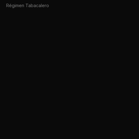
Régimen Tabacalero
Grandes operadores
Afip SDK
Conectate a ARCA hoy mismo.
afipsdk.com es un sitio comercial, sin relación alguna con sitios u organi
🇦🇷
Español