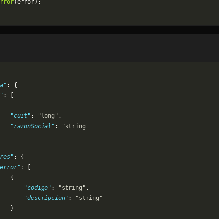
rror
(error);
a"
: {
"
: [
   "cuit"
: 
"long"
,
   "razonSocial"
: 
"string"
res"
: {
error"
: [
   {
       "codigo"
: 
"string"
,
       "descripcion"
: 
"string"
   }