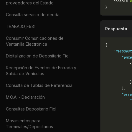
	console.
e
proveedores del Estado
}
Consulta servicio de deuda
TRABAJO_F931
Respuesta
Consumir Comunicaciones de
Ventanilla Electrónica
{
    "respuest
Digitalización de Depositario Fiel
        "ente
            {
Recepción de Eventos de Entrada y
             
Salida de Vehículos
             
            }
Consulta de Tablas de Referencia
        ],
        "erro
M.O.A. - Declaración
            "
             
Consultas Depositario Fiel
             
             
Movimientos para
             
Terminales/Depositarios
            ]