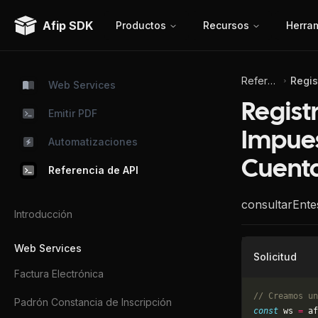
Afip SDK
Productos
Recursos
Herra
Referencia de API
Web Services
Registr
Emitir PDF
Impues
Automatizaciones
Cuenta
Referencia de API
consultarEnt
Introducción
Web Services
Solicitud
Factura Electrónica
// Creamos un
Padrón Constancia de Inscripción
const
 ws 
=
 af