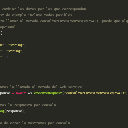
 cambiar los datos por los que correspondan. 
st de ejemplo incluye todos posibles 
ra llamar al metodo consultarEntesExentosLey25413, puede que alg
opcional.
{
n"
: 
"string"
,
"
: 
"string"
,
"
: 
1
amos la llamada al metodo del web service
ponse 
=
 await
 ws.
executeRequest
(
"consultarEntesExentosLey25413"
,
mos la respuesta por consola
og
(response);
o de error lo mostramos por consola