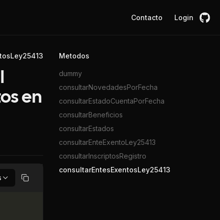
Contacto
Login
ntosLey25413
Metodos
dummy
l
consultarNovedadesPorFecha
tos en
consultarEstadoCuentaPorFecha
consultarBeneficios
consultarEstados
consultarEnteExentoLey25413
consultarInscriptosRegistro
consultarEntesExentosLey25413
s
Copiar