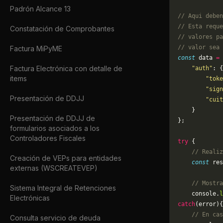
Padrón Alcance 13
// Aqui deben
// Esta reque
Constatación de Comprobantes
// valores pa
// valor sea 
Factura MiPyME
const
 data 
=
 
Factura Electrónica con detalle de
    "auth"
: {
items
        "toke
        "sign
Presentación de DDJJ
        "cuit
    }
Presentación de DDJJ de
};
formularios asociados a los
Controladores Fiscales
try
 {
    // Realiz
Creación de VEPs para entidades
    const
 res
externas (WSCREATEVEP)
    // Mostra
Sistema Integral de Retenciones
    console.
l
Electrónicas
catch
(error){
    // En cas
Consulta servicio de deuda