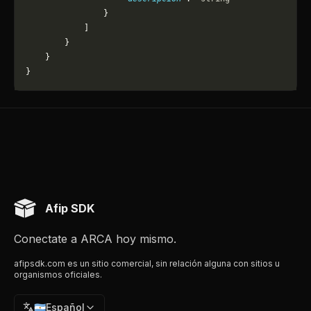
                }
            ]
        }
    }
}
Afip SDK
Conectate a ARCA hoy mismo.
afipsdk.com es un sitio comercial, sin relación alguna con sitios u
organismos oficiales.
🇦🇷
Español