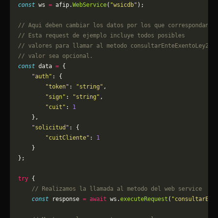
const
 ws 
=
 afip.
WebService
(
"wsicdb"
);
// Aqui deben cambiar los datos por los que correspondan. 
// Esta request de ejemplo incluye todos posibles 
// valores para llamar al metodo consultarEnteExentoLey254
// valor sea opcional.
const
 data 
=
 {
    "auth"
: {
        "token"
: 
"string"
,
        "sign"
: 
"string"
,
        "cuit"
: 
1
    },
    "solicitud"
: {
        "cuitCliente"
: 
1
    }
};
try
 {
    // Realizamos la llamada al metodo del web service
    const
 response 
=
 await
 ws.
executeRequest
(
"consultarEnt