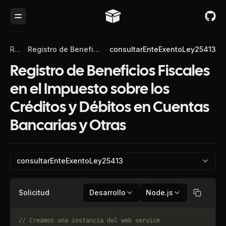
Toggle Menu
Referencia de API
Registro de Beneficios Fiscales en el Impuesto sobre los Créditos y Débitos en Cuentas Bancarias y Otras
consultarEnteExentoLey25413
Registro de Beneficios Fiscales
en el Impuesto sobre los
Créditos y Débitos en Cuentas
Bancarias y Otras
consultarEnteExentoLey25413
Solicitud
Desarrollo
Node.js
Copiar
// Creamos una instancia del web service