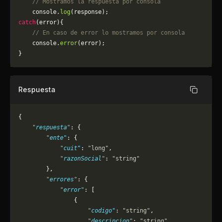
    // Mostramos la respuesta por consola
    console.
log
(response);
catch
(error){
    // En caso de error lo mostramos por consola
	console.
error
(error);
}
Respuesta
Copiar
{
    "respuesta"
: {
        "ente"
: {
            "cuit"
: 
"long"
,
            "razonSocial"
: 
"string"
        },
        "errores"
: {
            "error"
: [
                {
                    "codigo"
: 
"string"
,
                    "descripcion"
: 
"string"