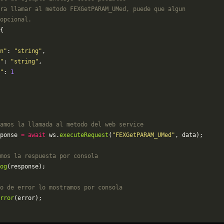
ra llamar al metodo FEXGetPARAM_UMed, puede que algun
opcional.
{
n"
: 
"string"
,
"
: 
"string"
,
"
: 
1
amos la llamada al metodo del web service
ponse 
=
 await
 ws.
executeRequest
(
"FEXGetPARAM_UMed"
, data);
mos la respuesta por consola
og
(response);
o de error lo mostramos por consola
rror
(error);