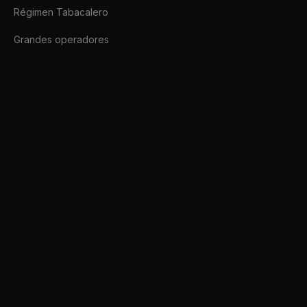
Régimen Tabacalero
Grandes operadores
Afip SDK
Conectate a ARCA hoy mismo.
afipsdk.com es un sitio comercial, sin relación alguna con sitios u organi
🇦🇷
Español