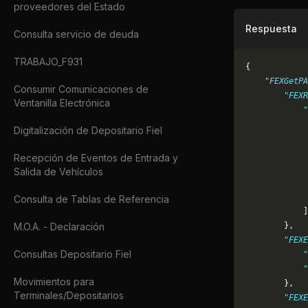
proveedores del Estado
Respuesta
Consulta servicio de deuda
TRABAJO_F931
{
    "FEXGetPA
Consumir Comunicaciones de
        "FEXR
Ventanilla Electrónica
            "
             
Digitalización de Depositario Fiel
             
             
Recepción de Eventos de Entrada y
             
Salida de Vehículos
             
             
Consulta de Tablas de Referencia
            ]
M.O.A. - Declaración
        },
        "FEXE
Consultas Depositario Fiel
            "
            "
Movimientos para
        },
Terminales/Depositarios
        "FEXE