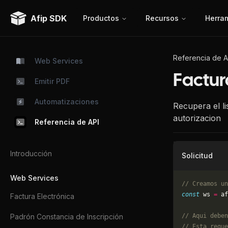
Afip SDK
Productos
Recursos
Herra
Referencia de A
Web Services
Factur
Emitir PDF
Automatizaciones
Recupera el li
autorizacion
Referencia de API
Introducción
Solicitud
Web Services
// Creamos un
const
 ws 
=
 af
Factura Electrónica
Padrón Constancia de Inscripción
// Aqui deben
// Esta reque