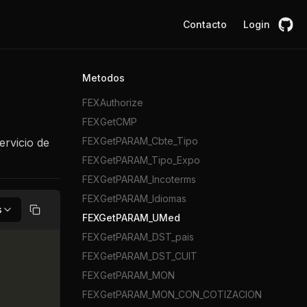
Contacto
Login
Metodos
FEXAuthorize
FEXGetCMP
FEXGetPARAM_Cbte_Tipo
ervicio de
FEXGetPARAM_Tipo_Expo
FEXGetPARAM_Incoterms
FEXGetPARAM_Idiomas
s
Copiar
FEXGetPARAM_UMed
FEXGetPARAM_DST_pais
FEXGetPARAM_DST_CUIT
FEXGetPARAM_MON
FEXGetPARAM_MON_CON_COTIZACION