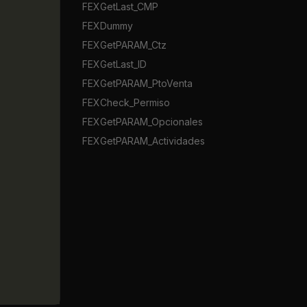
FEXGetLast_CMP
FEXDummy
FEXGetPARAM_Ctz
FEXGetLast_ID
FEXGetPARAM_PtoVenta
FEXCheck_Permiso
FEXGetPARAM_Opcionales
FEXGetPARAM_Actividades