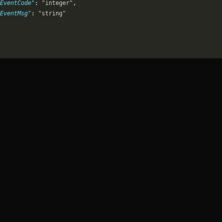
"EventCode"
: 
"integer"
,
EventMsg"
: 
"string"