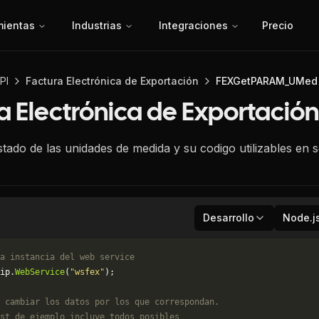
mientas
Industrias
Integraciones
Precio
PI
Factura Electrónica de Exportación
FEXGetPARAM_UMed
a Electrónica de Exportación
stado de las unidades de medida y su codigo utilizables en s
Desarrollo
Node.j
a instancia del web service
ip.
WebService
(
"wsfex"
);
 cambiar los datos por los que correspondan. 
st de ejemplo incluye todos posibles 