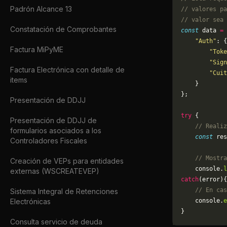
Padrón Alcance 13
// valores pa
// valor sea 
Constatación de Comprobantes
const
 data 
=
 
    "Auth"
: {
Factura MiPyME
        "Toke
        "Sign
Factura Electrónica con detalle de
        "Cuit
items
    }
};
Presentación de DDJJ
try
 {
Presentación de DDJJ de
    // Realiz
formularios asociados a los
    const
 res
Controladores Fiscales
    // Mostra
Creación de VEPs para entidades
    console.
l
externas (WSCREATEVEP)
catch
(error){
    // En cas
Sistema Integral de Retenciones
Electrónicas
	console.
e
}
Consulta servicio de deuda