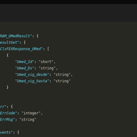
RAM_UMedResult"
: {
esultGet"
: {
ClsFEXResponse_UMed"
: [
   {
       "Umed_Id"
: 
"short"
,
       "Umed_Ds"
: 
"string"
,
       "Umed_vig_desde"
: 
"string"
,
       "Umed_vig_hasta"
: 
"string"
   }
rr"
: {
ErrCode"
: 
"integer"
,
ErrMsg"
: 
"string"
vents"
: {