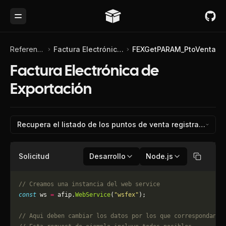
Toggle Menu
Referencia de API
Factura Electrónica de Exportación
FEXGetPARAM_PtoVenta
Factura Electrónica de
Exportación
Recupera el listado de los puntos de venta registrados pa
Solicitud
Desarrollo
Node.js
Copiar
// Creamos una instancia del web service
const
 ws 
=
 afip.
WebService
(
"wsfex"
);
// Aqui deben cambiar los datos por los que correspondan. 