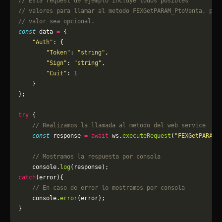
// Esta request de ejemplo incluye todos posibles 
// valores para llamar al metodo FEXGetPARAM_PtoVenta, pue
// valor sea opcional.
const
 data 
=
 {
    "Auth"
: {
        "Token"
: 
"string"
,
        "Sign"
: 
"string"
,
        "Cuit"
: 
1
    }
};
try
 {
    // Realizamos la llamada al metodo del web service
    const
 response 
=
 await
 ws.
executeRequest
(
"FEXGetPARAM_
    // Mostramos la respuesta por consola
    console.
log
(response);
catch
(error){
    // En caso de error lo mostramos por consola
	console.
error
(error);
}