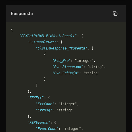
Respuesta
Copiar
{
    "FEXGetPARAM_PtoVentaResult"
: {
        "FEXResultGet"
: {
            "ClsFEXResponse_PtoVenta"
: [
                {
                    "Pve_Nro"
: 
"integer"
,
                    "Pve_Bloqueado"
: 
"string"
,
                    "Pve_FchBaja"
: 
"string"
                }
            ]
        },
        "FEXErr"
: {
            "ErrCode"
: 
"integer"
,
            "ErrMsg"
: 
"string"
        },
        "FEXEvents"
: {
            "EventCode"
: 
"integer"
,