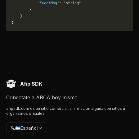
            "EventMsg"
: 
"string"
        }
    }
}
Afip SDK
Conectate a ARCA hoy mismo.
afipsdk.com es un sitio comercial, sin relación alguna con sitios u
organismos oficiales.
🇦🇷
Español