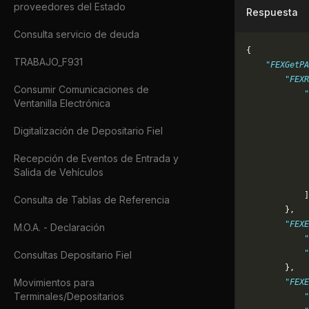
proveedores del Estado
Respuesta
Consulta servicio de deuda
{
TRABAJO_F931
    "FEXGetPA
        "FEXR
Consumir Comunicaciones de
            "
Ventanilla Electrónica
             
             
Digitalización de Depositario Fiel
             
             
Recepción de Eventos de Entrada y
             
Salida de Vehículos
             
            ]
Consulta de Tablas de Referencia
        },
        "FEXE
M.O.A. - Declaración
            "
            "
Consultas Depositario Fiel
        },
Movimientos para
        "FEXE
Terminales/Depositarios
            