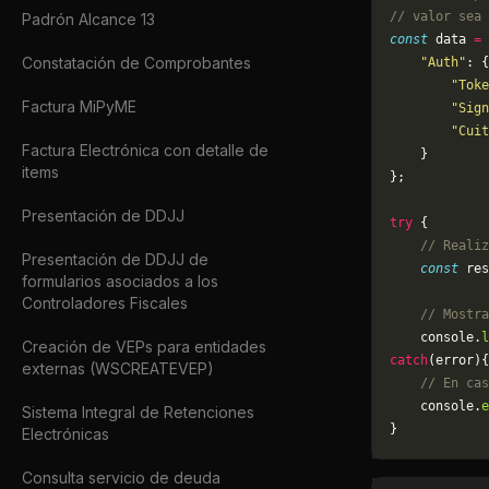
// valor sea 
Padrón Alcance 13
const
 data 
=
 
Constatación de Comprobantes
    "Auth"
: {
        "Toke
Factura MiPyME
        "Sign
        "Cuit
Factura Electrónica con detalle de
    }
items
};
Presentación de DDJJ
try
 {
    // Realiz
Presentación de DDJJ de
    const
 res
formularios asociados a los
Controladores Fiscales
    // Mostra
    console.
l
Creación de VEPs para entidades
catch
(error){
externas (WSCREATEVEP)
    // En cas
	console.
e
Sistema Integral de Retenciones
}
Electrónicas
Consulta servicio de deuda