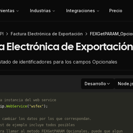
mientas
Industrias
Integraciones
Precio
PI
Factura Electrónica de Exportación
FEXGetPARAM_Opcio
a Electrónica de Exportación
istado de identificadores para los campos Opcionales
Desarrollo
Node.j
a instancia del web service
ip.
WebService
(
"wsfex"
);
 cambiar los datos por los que correspondan. 
st de ejemplo incluye todos posibles 
ra llamar al metodo FEXGetPARAM_Opcionales, puede que algun