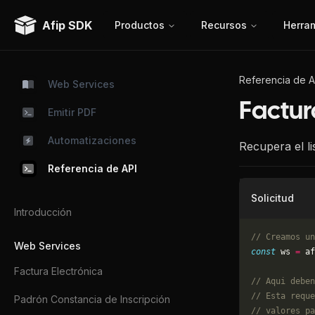
Afip SDK
Productos
Recursos
Herra
Referencia de A
Web Services
Factur
Emitir PDF
Automatizaciones
Recupera el l
Referencia de API
Solicitud
Introducción
// Creamos un
Web Services
const
 ws 
=
 af
Factura Electrónica
// Aqui deben
// Esta reque
Padrón Constancia de Inscripción
// valores pa