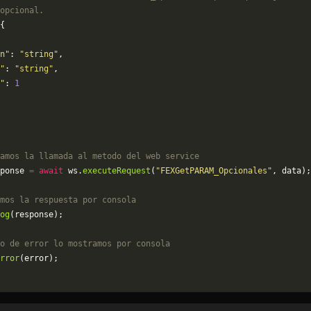
opcional.
{
n"
: 
"string"
,
"
: 
"string"
,
"
: 
1
amos la llamada al metodo del web service
ponse 
=
 await
 ws.
executeRequest
(
"FEXGetPARAM_Opcionales"
, data);
mos la respuesta por consola
og
(response);
o de error lo mostramos por consola
rror
(error);