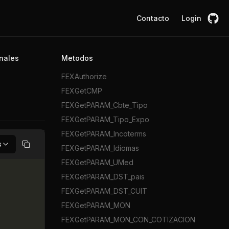
Contacto
Login
nales
Metodos
FEXAuthorize
FEXGetCMP
FEXGetPARAM_Cbte_Tipo
FEXGetPARAM_Tipo_Expo
FEXGetPARAM_Incoterms
s
FEXGetPARAM_Idiomas
Copiar
FEXGetPARAM_UMed
FEXGetPARAM_DST_pais
FEXGetPARAM_DST_CUIT
FEXGetPARAM_MON
FEXGetPARAM_MON_CON_COTIZACION