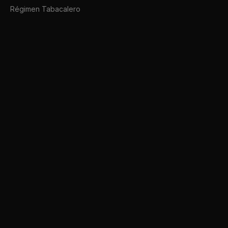
Régimen Tabacalero
Grandes operadores
Afip SDK
Conectate a ARCA hoy mismo.
afipsdk.com es un sitio comercial, sin relación alguna con sitios u organi
🇦🇷
Español