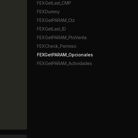
FEXGetLast_CMP
FEXDummy
FEXGetPARAM_Ctz
FEXGetLast_ID
FEXGetPARAM_PtoVenta
FEXCheck_Permiso
FEXGetPARAM_Opcionales
FEXGetPARAM_Actividades