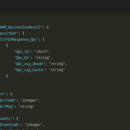
RAM_OpcionalesResult"
: {
esultGet"
: {
ClsFEXResponse_Opc"
: [
   {
       "Opc_Id"
: 
"short"
,
       "Opc_Ds"
: 
"string"
,
       "Opc_vig_desde"
: 
"string"
,
       "Opc_vig_hasta"
: 
"string"
   }
rr"
: {
ErrCode"
: 
"integer"
,
ErrMsg"
: 
"string"
vents"
: {
"EventCode"
: 
"integer"
,