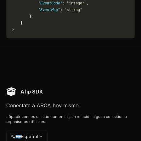
            "EventCode"
: 
"integer"
,
            "EventMsg"
: 
"string"
        }
    }
}
Afip SDK
Conectate a ARCA hoy mismo.
afipsdk.com es un sitio comercial, sin relación alguna con sitios u
organismos oficiales.
🇦🇷
Español