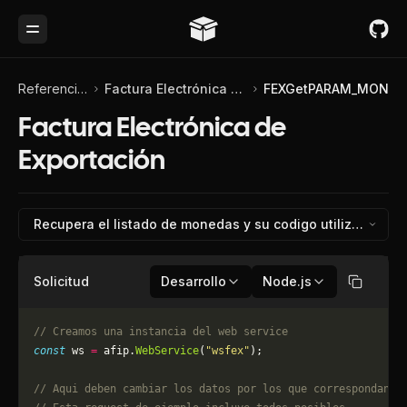
Toggle Menu
Referencia de API
Factura Electrónica de Exportación
FEXGetPARAM_MON
Factura Electrónica de
Exportación
Recupera el listado de monedas y su codigo utiliz
Solicitud
Desarrollo
Node.js
Copiar
// Creamos una instancia del web service
const
 ws 
=
 afip.
WebService
(
"wsfex"
);
// Aqui deben cambiar los datos por los que correspondan. 