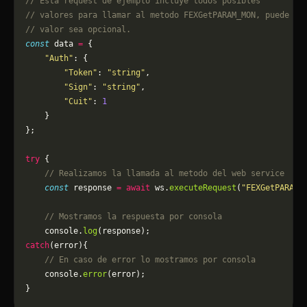
// Esta request de ejemplo incluye todos posibles 
// valores para llamar al metodo FEXGetPARAM_MON, puede qu
// valor sea opcional.
const
 data 
=
 {
    "Auth"
: {
        "Token"
: 
"string"
,
        "Sign"
: 
"string"
,
        "Cuit"
: 
1
    }
};
try
 {
    // Realizamos la llamada al metodo del web service
    const
 response 
=
 await
 ws.
executeRequest
(
"FEXGetPARAM_
    // Mostramos la respuesta por consola
    console.
log
(response);
catch
(error){
    // En caso de error lo mostramos por consola
	console.
error
(error);
}