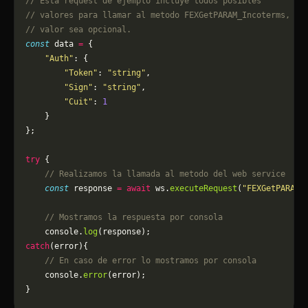
// Esta request de ejemplo incluye todos posibles 
// valores para llamar al metodo FEXGetPARAM_Incoterms, pu
// valor sea opcional.
const
 data 
=
 {
    "Auth"
: {
        "Token"
: 
"string"
,
        "Sign"
: 
"string"
,
        "Cuit"
: 
1
    }
};
try
 {
    // Realizamos la llamada al metodo del web service
    const
 response 
=
 await
 ws.
executeRequest
(
"FEXGetPARAM_
    // Mostramos la respuesta por consola
    console.
log
(response);
catch
(error){
    // En caso de error lo mostramos por consola
	console.
error
(error);
}