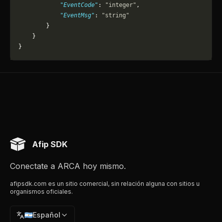
            "EventCode"
: 
"integer"
,
            "EventMsg"
: 
"string"
        }
    }
}
Afip SDK
Conectate a ARCA hoy mismo.
afipsdk.com es un sitio comercial, sin relación alguna con sitios u
organismos oficiales.
🇦🇷
Español