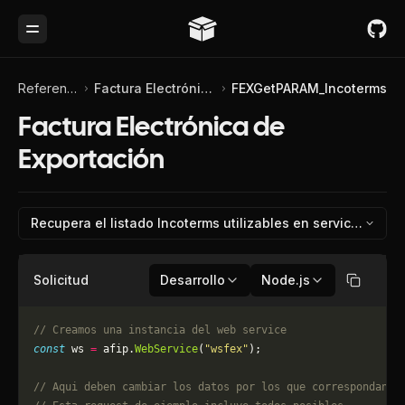
Toggle Menu
Referencia de API
Factura Electrónica de Exportación
FEXGetPARAM_Incoterms
Factura Electrónica de
Exportación
Recupera el listado Incoterms utilizables en servic
Solicitud
Desarrollo
Node.js
Copiar
// Creamos una instancia del web service
const
 ws 
=
 afip.
WebService
(
"wsfex"
);
// Aqui deben cambiar los datos por los que correspondan. 