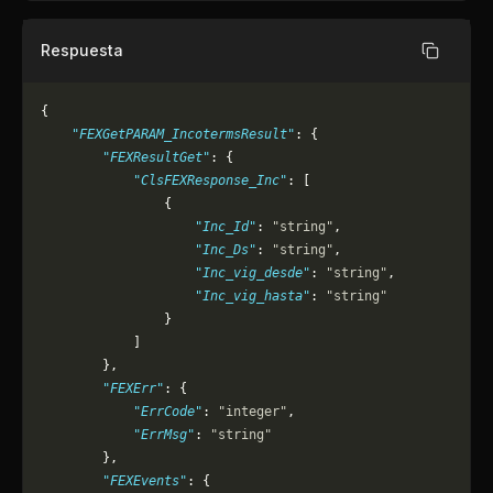
Respuesta
Copiar
{
    "FEXGetPARAM_IncotermsResult"
: {
        "FEXResultGet"
: {
            "ClsFEXResponse_Inc"
: [
                {
                    "Inc_Id"
: 
"string"
,
                    "Inc_Ds"
: 
"string"
,
                    "Inc_vig_desde"
: 
"string"
,
                    "Inc_vig_hasta"
: 
"string"
                }
            ]
        },
        "FEXErr"
: {
            "ErrCode"
: 
"integer"
,
            "ErrMsg"
: 
"string"
        },
        "FEXEvents"
: {