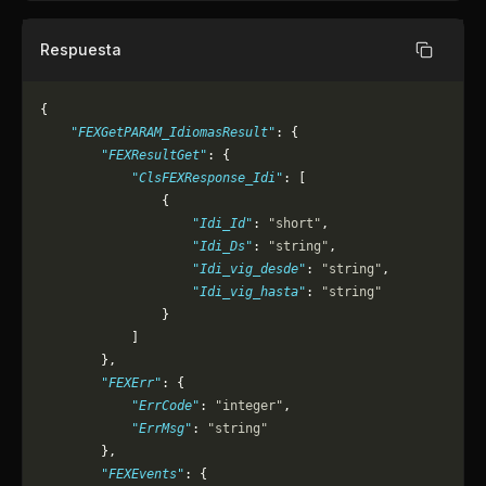
Respuesta
Copiar
{
    "FEXGetPARAM_IdiomasResult"
: {
        "FEXResultGet"
: {
            "ClsFEXResponse_Idi"
: [
                {
                    "Idi_Id"
: 
"short"
,
                    "Idi_Ds"
: 
"string"
,
                    "Idi_vig_desde"
: 
"string"
,
                    "Idi_vig_hasta"
: 
"string"
                }
            ]
        },
        "FEXErr"
: {
            "ErrCode"
: 
"integer"
,
            "ErrMsg"
: 
"string"
        },
        "FEXEvents"
: {