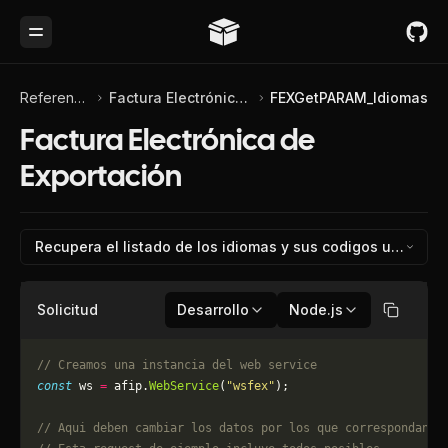
Toggle Menu
Referencia de API
Factura Electrónica de Exportación
FEXGetPARAM_Idiomas
Factura Electrónica de
Exportación
Recupera el listado de los idiomas y su
Solicitud
Desarrollo
Node.js
Copiar
// Creamos una instancia del web service
const
 ws 
=
 afip.
WebService
(
"wsfex"
);
// Aqui deben cambiar los datos por los que correspondan. 