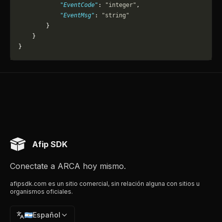
            "EventCode"
: 
"integer"
,
            "EventMsg"
: 
"string"
        }
    }
}
Afip SDK
Conectate a ARCA hoy mismo.
afipsdk.com es un sitio comercial, sin relación alguna con sitios u
organismos oficiales.
🇦🇷
Español