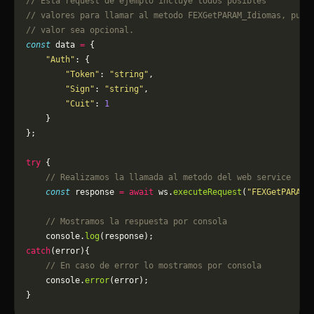
// Esta request de ejemplo incluye todos posibles 
// valores para llamar al metodo FEXGetPARAM_Idiomas, pued
// valor sea opcional.
const
 data 
=
 {
    "Auth"
: {
        "Token"
: 
"string"
,
        "Sign"
: 
"string"
,
        "Cuit"
: 
1
    }
};
try
 {
    // Realizamos la llamada al metodo del web service
    const
 response 
=
 await
 ws.
executeRequest
(
"FEXGetPARAM_
    // Mostramos la respuesta por consola
    console.
log
(response);
catch
(error){
    // En caso de error lo mostramos por consola
	console.
error
(error);
}