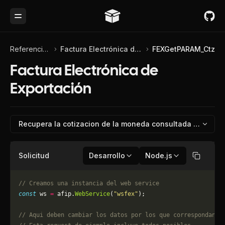
Toggle Menu
Referencia de API
Factura Electrónica de Exportación
FEXGetPARAM_Ctz
Factura Electrónica de
Exportación
Recupera la cotizacion de la moneda consul
Solicitud
Desarrollo
Node.js
Copiar
// Creamos una instancia del web service
const
 ws 
=
 afip.
WebService
(
"wsfex"
);
// Aqui deben cambiar los datos por los que correspondan. 