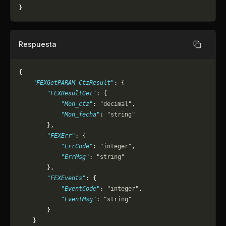
}
Respuesta
Copiar
{
    "FEXGetPARAM_CtzResult"
: {
        "FEXResultGet"
: {
            "Mon_ctz"
: 
"decimal"
,
            "Mon_fecha"
: 
"string"
        },
        "FEXErr"
: {
            "ErrCode"
: 
"integer"
,
            "ErrMsg"
: 
"string"
        },
        "FEXEvents"
: {
            "EventCode"
: 
"integer"
,
            "EventMsg"
: 
"string"
        }
    }