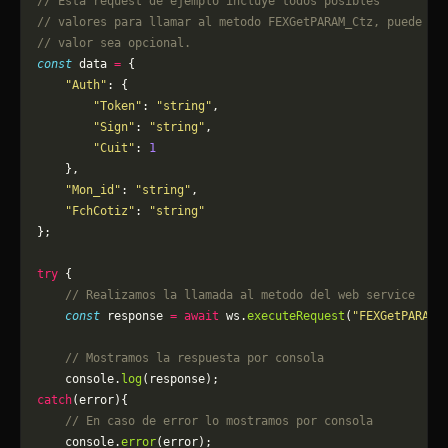
// Esta request de ejemplo incluye todos posibles 
// valores para llamar al metodo FEXGetPARAM_Ctz, puede qu
// valor sea opcional.
const
 data 
=
 {
    "Auth"
: {
        "Token"
: 
"string"
,
        "Sign"
: 
"string"
,
        "Cuit"
: 
1
    },
    "Mon_id"
: 
"string"
,
    "FchCotiz"
: 
"string"
};
try
 {
    // Realizamos la llamada al metodo del web service
    const
 response 
=
 await
 ws.
executeRequest
(
"FEXGetPARAM_
    // Mostramos la respuesta por consola
    console.
log
(response);
catch
(error){
    // En caso de error lo mostramos por consola
	console.
error
(error);