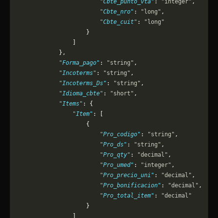
                        "Cbte_punto_vta"
: 
"integer"
,
                        "Cbte_nro"
: 
"long"
,
                        "Cbte_cuit"
: 
"long"
                    }
                ]
            },
            "Forma_pago"
: 
"string"
,
            "Incoterms"
: 
"string"
,
            "Incoterms_Ds"
: 
"string"
,
            "Idioma_cbte"
: 
"short"
,
            "Items"
: {
                "Item"
: [
                    {
                        "Pro_codigo"
: 
"string"
,
                        "Pro_ds"
: 
"string"
,
                        "Pro_qty"
: 
"decimal"
,
                        "Pro_umed"
: 
"integer"
,
                        "Pro_precio_uni"
: 
"decimal"
,
                        "Pro_bonificacion"
: 
"decimal"
,
                        "Pro_total_item"
: 
"decimal"
                    }
                ]