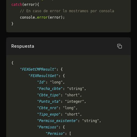
catch
(error){
    // En caso de error lo mostramos por consola
	console.
error
(error);
}
Respuesta
Copiar
{
    "FEXGetCMPResult"
: {
        "FEXResultGet"
: {
            "Id"
: 
"long"
,
            "Fecha_cbte"
: 
"string"
,
            "Cbte_tipo"
: 
"short"
,
            "Punto_vta"
: 
"integer"
,
            "Cbte_nro"
: 
"long"
,
            "Tipo_expo"
: 
"short"
,
            "Permiso_existente"
: 
"string"
,
            "Permisos"
: {
                "Permiso"
: [