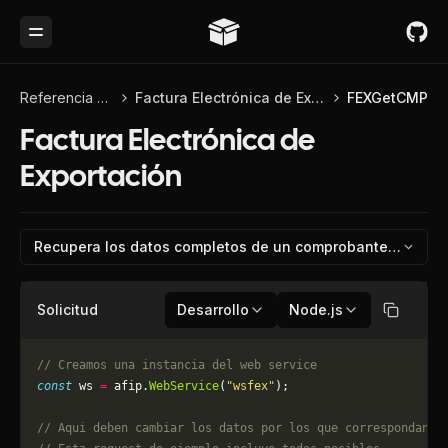
Toggle Menu
Referencia de API
Factura Electrónica de Exportación
FEXGetCMP
Factura Electrónica de
Exportación
Recupera los datos completos de un comprobante ya auto
Solicitud
Desarrollo
Node.js
Copiar
// Creamos una instancia del web service
const
 ws 
=
 afip.
WebService
(
"wsfex"
);
// Aqui deben cambiar los datos por los que correspondan. 