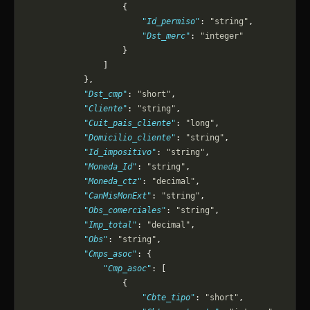
                    {
                        "Id_permiso"
: 
"string"
,
                        "Dst_merc"
: 
"integer"
                    }
                ]
            },
            "Dst_cmp"
: 
"short"
,
            "Cliente"
: 
"string"
,
            "Cuit_pais_cliente"
: 
"long"
,
            "Domicilio_cliente"
: 
"string"
,
            "Id_impositivo"
: 
"string"
,
            "Moneda_Id"
: 
"string"
,
            "Moneda_ctz"
: 
"decimal"
,
            "CanMisMonExt"
: 
"string"
,
            "Obs_comerciales"
: 
"string"
,
            "Imp_total"
: 
"decimal"
,
            "Obs"
: 
"string"
,
            "Cmps_asoc"
: {
                "Cmp_asoc"
: [
                    {
                        "Cbte_tipo"
: 
"short"
,