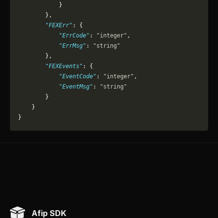
            }
        },
        "FEXErr"
: {
            "ErrCode"
: 
"integer"
,
            "ErrMsg"
: 
"string"
        },
        "FEXEvents"
: {
            "EventCode"
: 
"integer"
,
            "EventMsg"
: 
"string"
        }
    }
}
Afip SDK