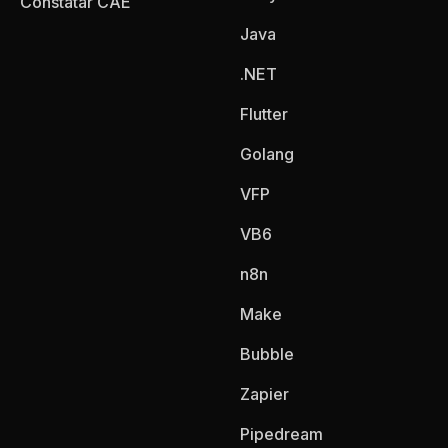
Constatar CAE
Java
.NET
Flutter
Golang
VFP
VB6
n8n
Make
Bubble
Zapier
Pipedream