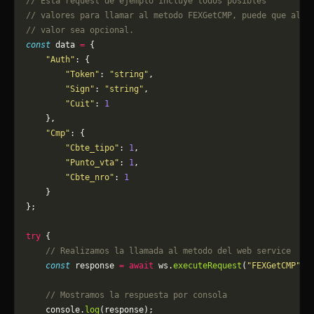
// Esta request de ejemplo incluye todos posibles 
// valores para llamar al metodo FEXGetCMP, puede que algu
// valor sea opcional.
const
 data 
=
 {
    "Auth"
: {
        "Token"
: 
"string"
,
        "Sign"
: 
"string"
,
        "Cuit"
: 
1
    },
    "Cmp"
: {
        "Cbte_tipo"
: 
1
,
        "Punto_vta"
: 
1
,
        "Cbte_nro"
: 
1
    }
};
try
 {
    // Realizamos la llamada al metodo del web service
    const
 response 
=
 await
 ws.
executeRequest
(
"FEXGetCMP"
, 
    // Mostramos la respuesta por consola
    console.
log
(response);