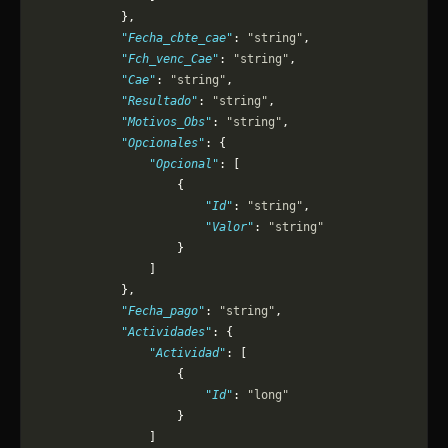
            },
            "Fecha_cbte_cae"
: 
"string"
,
            "Fch_venc_Cae"
: 
"string"
,
            "Cae"
: 
"string"
,
            "Resultado"
: 
"string"
,
            "Motivos_Obs"
: 
"string"
,
            "Opcionales"
: {
                "Opcional"
: [
                    {
                        "Id"
: 
"string"
,
                        "Valor"
: 
"string"
                    }
                ]
            },
            "Fecha_pago"
: 
"string"
,
            "Actividades"
: {
                "Actividad"
: [
                    {
                        "Id"
: 
"long"
                    }
                ]