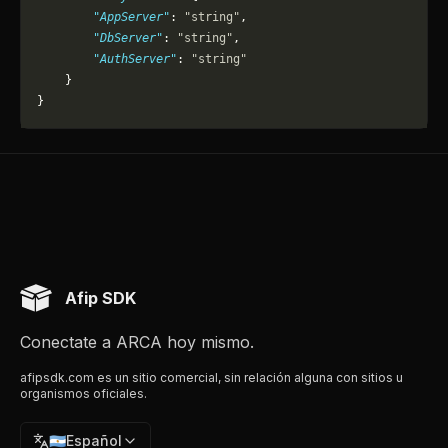
        "AppServer"
: 
"string"
,
        "DbServer"
: 
"string"
,
        "AuthServer"
: 
"string"
    }
}
Afip SDK
Conectate a ARCA hoy mismo.
afipsdk.com es un sitio comercial, sin relación alguna con sitios u
organismos oficiales.
🇦🇷
Español