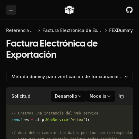
Toggle Menu
Referencia de API
Factura Electrónica de Exportación
FEXDummy
Factura Electrónica de
Exportación
Metodo dummy para verificacion de funcionamiento
Solicitud
Desarrollo
Node.js
Copiar
// Creamos una instancia del web service
const
 ws 
=
 afip.
WebService
(
"wsfex"
);
// Aqui deben cambiar los datos por los que correspondan. 