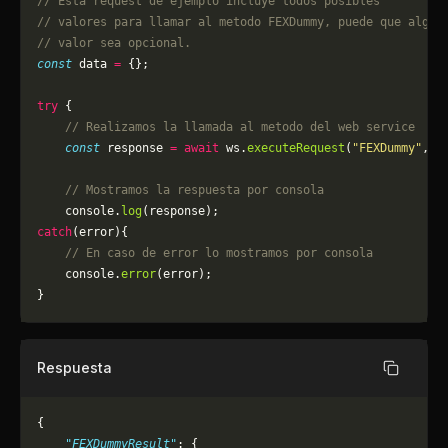
// Esta request de ejemplo incluye todos posibles 
// valores para llamar al metodo FEXDummy, puede que algun
// valor sea opcional.
const
 data 
=
 {};
try
 {
    // Realizamos la llamada al metodo del web service
    const
 response 
=
 await
 ws.
executeRequest
(
"FEXDummy"
, d
    // Mostramos la respuesta por consola
    console.
log
(response);
catch
(error){
    // En caso de error lo mostramos por consola
	console.
error
(error);
}
Respuesta
Copiar
{
    "FEXDummyResult"
: {