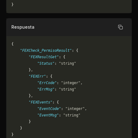
}
Respuesta
Copiar
{
    "FEXCheck_PermisoResult"
: {
        "FEXResultGet"
: {
            "Status"
: 
"string"
        },
        "FEXErr"
: {
            "ErrCode"
: 
"integer"
,
            "ErrMsg"
: 
"string"
        },
        "FEXEvents"
: {
            "EventCode"
: 
"integer"
,
            "EventMsg"
: 
"string"
        }
    }
}