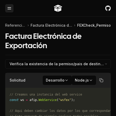
Toggle Menu
Referencia de API
Factura Electrónica de Exportación
FEXCheck_Permiso
Factura Electrónica de
Exportación
Verifica
Solicitud
Desarrollo
Node.js
Copiar
// Creamos una instancia del web service
const
 ws 
=
 afip.
WebService
(
"wsfex"
);
// Aqui deben cambiar los datos por los que correspondan. 