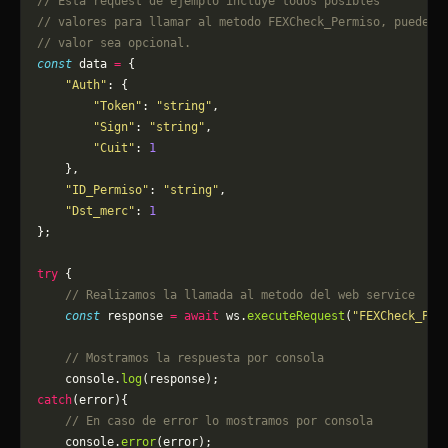
// Esta request de ejemplo incluye todos posibles 
// valores para llamar al metodo FEXCheck_Permiso, puede q
// valor sea opcional.
const
 data 
=
 {
    "Auth"
: {
        "Token"
: 
"string"
,
        "Sign"
: 
"string"
,
        "Cuit"
: 
1
    },
    "ID_Permiso"
: 
"string"
,
    "Dst_merc"
: 
1
};
try
 {
    // Realizamos la llamada al metodo del web service
    const
 response 
=
 await
 ws.
executeRequest
(
"FEXCheck_Per
    // Mostramos la respuesta por consola
    console.
log
(response);
catch
(error){
    // En caso de error lo mostramos por consola
	console.
error
(error);