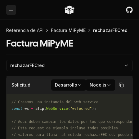
Toggle Menu
Referencia de API
Factura MiPyME
rechazarFECred
Factura MiPyME
rechazarFECred
Solicitud
Desarrollo
Node.js
Copiar
// Creamos una instancia del web service
const
 ws 
=
 afip.
WebService
(
"wsfecred"
);
// Aqui deben cambiar los datos por los que correspondan. 
// Esta request de ejemplo incluye todos posibles 
// valores para llamar al metodo rechazarFECred, puede que