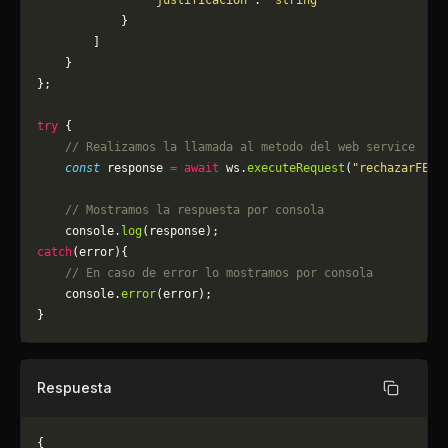
                "justificacion"
: 
"string"
            }
        ]
    }
};
try
 {
    // Realizamos la llamada al metodo del web service
    const
 response 
=
 await
 ws.
executeRequest
(
"rechazarFECr
    // Mostramos la respuesta por consola
    console.
log
(response);
catch
(error){
    // En caso de error lo mostramos por consola
	console.
error
(error);
}
Respuesta
Copiar
{