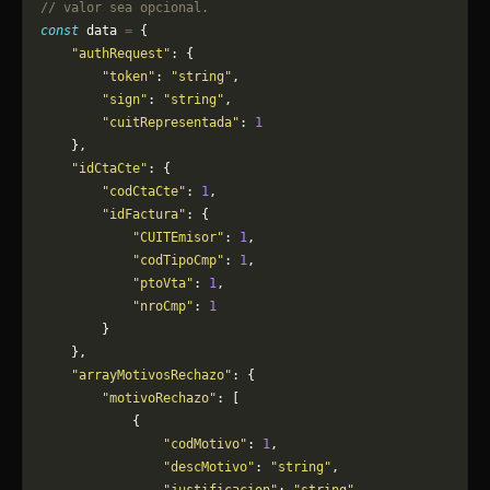
// valor sea opcional.
const
 data 
=
 {
    "authRequest"
: {
        "token"
: 
"string"
,
        "sign"
: 
"string"
,
        "cuitRepresentada"
: 
1
    },
    "idCtaCte"
: {
        "codCtaCte"
: 
1
,
        "idFactura"
: {
            "CUITEmisor"
: 
1
,
            "codTipoCmp"
: 
1
,
            "ptoVta"
: 
1
,
            "nroCmp"
: 
1
        }
    },
    "arrayMotivosRechazo"
: {
        "motivoRechazo"
: [
            {
                "codMotivo"
: 
1
,
                "descMotivo"
: 
"string"
,