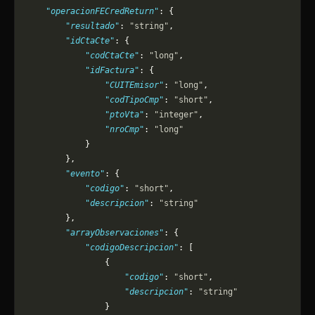
    "operacionFECredReturn"
: {
        "resultado"
: 
"string"
,
        "idCtaCte"
: {
            "codCtaCte"
: 
"long"
,
            "idFactura"
: {
                "CUITEmisor"
: 
"long"
,
                "codTipoCmp"
: 
"short"
,
                "ptoVta"
: 
"integer"
,
                "nroCmp"
: 
"long"
            }
        },
        "evento"
: {
            "codigo"
: 
"short"
,
            "descripcion"
: 
"string"
        },
        "arrayObservaciones"
: {
            "codigoDescripcion"
: [
                {
                    "codigo"
: 
"short"
,
                    "descripcion"
: 
"string"
                }