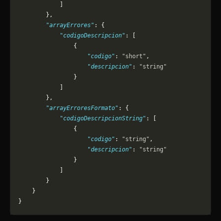
            ]
        },
        "arrayErrores"
: {
            "codigoDescripcion"
: [
                {
                    "codigo"
: 
"short"
,
                    "descripcion"
: 
"string"
                }
            ]
        },
        "arrayErroresFormato"
: {
            "codigoDescripcionString"
: [
                {
                    "codigo"
: 
"string"
,
                    "descripcion"
: 
"string"
                }
            ]
        }
    }
}