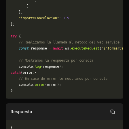
            }
        ]
    },
    "importeCancelacion"
: 
1.5
};
try
 {
    // Realizamos la llamada al metodo del web service
    const
 response 
=
 await
 ws.
executeRequest
(
"informarCanc
    // Mostramos la respuesta por consola
    console.
log
(response);
catch
(error){
    // En caso de error lo mostramos por consola
	console.
error
(error);
}
Respuesta
Copiar
{