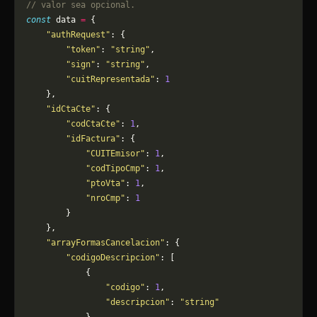
// valor sea opcional.
const
 data 
=
 {
    "authRequest"
: {
        "token"
: 
"string"
,
        "sign"
: 
"string"
,
        "cuitRepresentada"
: 
1
    },
    "idCtaCte"
: {
        "codCtaCte"
: 
1
,
        "idFactura"
: {
            "CUITEmisor"
: 
1
,
            "codTipoCmp"
: 
1
,
            "ptoVta"
: 
1
,
            "nroCmp"
: 
1
        }
    },
    "arrayFormasCancelacion"
: {
        "codigoDescripcion"
: [
            {
                "codigo"
: 
1
,
                "descripcion"
: 
"string"