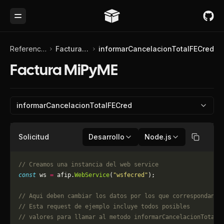
Toggle Menu
Referencia de API
Factura MiPyME
informarCancelacionTotalFECred
Factura MiPyME
informarCancelacionTotalFECred
Solicitud
Desarrollo
Node.js
Copiar
// Creamos una instancia del web service
const
 ws 
=
 afip.
WebService
(
"wsfecred"
);
// Aqui deben cambiar los datos por los que correspondan. 
// Esta request de ejemplo incluye todos posibles 
// valores para llamar al metodo informarCancelacionTotalF