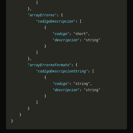
            ]
        },
        "arrayErrores"
: {
            "codigoDescripcion"
: [
                {
                    "codigo"
: 
"short"
,
                    "descripcion"
: 
"string"
                }
            ]
        },
        "arrayErroresFormato"
: {
            "codigoDescripcionString"
: [
                {
                    "codigo"
: 
"string"
,
                    "descripcion"
: 
"string"
                }
            ]
        }
    }
}