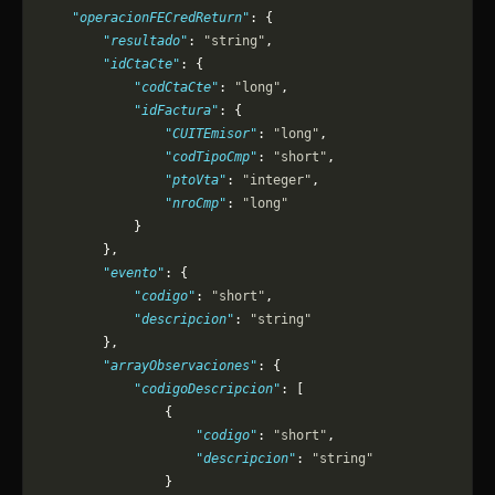
    "operacionFECredReturn"
: {
        "resultado"
: 
"string"
,
        "idCtaCte"
: {
            "codCtaCte"
: 
"long"
,
            "idFactura"
: {
                "CUITEmisor"
: 
"long"
,
                "codTipoCmp"
: 
"short"
,
                "ptoVta"
: 
"integer"
,
                "nroCmp"
: 
"long"
            }
        },
        "evento"
: {
            "codigo"
: 
"short"
,
            "descripcion"
: 
"string"
        },
        "arrayObservaciones"
: {
            "codigoDescripcion"
: [
                {
                    "codigo"
: 
"short"
,
                    "descripcion"
: 
"string"
                }