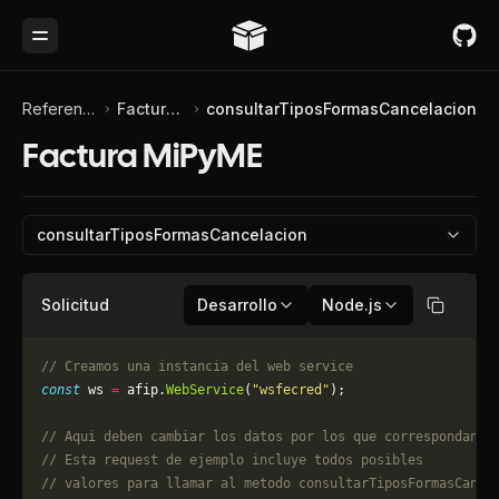
Toggle Menu
Referencia de API
Factura MiPyME
consultarTiposFormasCancelacion
Factura MiPyME
consultarTiposFormasCancelacion
Solicitud
Desarrollo
Node.js
Copiar
// Creamos una instancia del web service
const
 ws 
=
 afip.
WebService
(
"wsfecred"
);
// Aqui deben cambiar los datos por los que correspondan. 
// Esta request de ejemplo incluye todos posibles 
// valores para llamar al metodo consultarTiposFormasCance