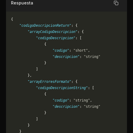
Respuesta
Copiar
{
    "codigoDescripcionReturn"
: {
        "arrayCodigoDescripcion"
: {
            "codigoDescripcion"
: [
                {
                    "codigo"
: 
"short"
,
                    "descripcion"
: 
"string"
                }
            ]
        },
        "arrayErroresFormato"
: {
            "codigoDescripcionString"
: [
                {
                    "codigo"
: 
"string"
,
                    "descripcion"
: 
"string"
                }
            ]
        }
    }