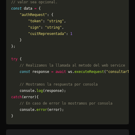
// valor sea opcional.
const
 data 
=
 {
    "authRequest"
: {
        "token"
: 
"string"
,
        "sign"
: 
"string"
,
        "cuitRepresentada"
: 
1
    }
};
try
 {
    // Realizamos la llamada al metodo del web service
    const
 response 
=
 await
 ws.
executeRequest
(
"consultarTip
    // Mostramos la respuesta por consola
    console.
log
(response);
catch
(error){
    // En caso de error lo mostramos por consola
	console.
error
(error);
}