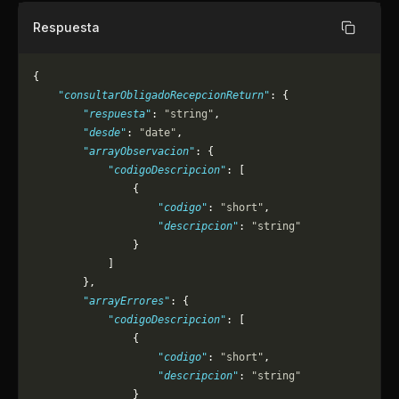
Respuesta
Copiar
{
    "consultarObligadoRecepcionReturn"
: {
        "respuesta"
: 
"string"
,
        "desde"
: 
"date"
,
        "arrayObservacion"
: {
            "codigoDescripcion"
: [
                {
                    "codigo"
: 
"short"
,
                    "descripcion"
: 
"string"
                }
            ]
        },
        "arrayErrores"
: {
            "codigoDescripcion"
: [
                {
                    "codigo"
: 
"short"
,
                    "descripcion"
: 
"string"
                }