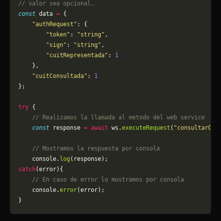
// valor sea opcional.
const
 data 
=
 {
    "authRequest"
: {
        "token"
: 
"string"
,
        "sign"
: 
"string"
,
        "cuitRepresentada"
: 
1
    },
    "cuitConsultada"
: 
1
};
try
 {
    // Realizamos la llamada al metodo del web service
    const
 response 
=
 await
 ws.
executeRequest
(
"consultarObl
    // Mostramos la respuesta por consola
    console.
log
(response);
catch
(error){
    // En caso de error lo mostramos por consola
	console.
error
(error);
}