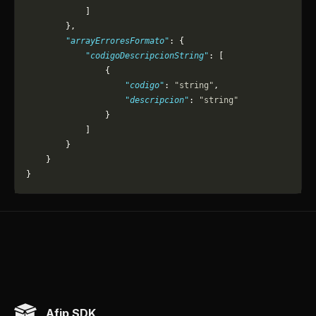
            ]
        },
        "arrayErroresFormato"
: {
            "codigoDescripcionString"
: [
                {
                    "codigo"
: 
"string"
,
                    "descripcion"
: 
"string"
                }
            ]
        }
    }
}
Afip SDK