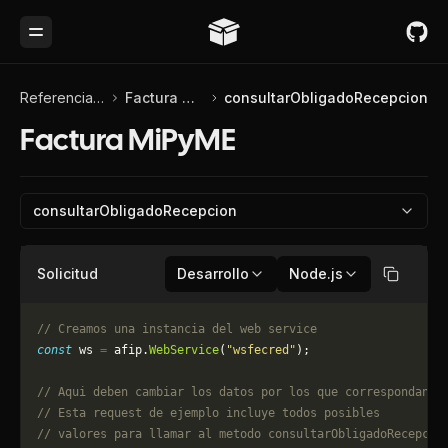
Toggle Menu
Referencia de API
Factura MiPyME
consultarObligadoRecepcion
Factura MiPyME
consultarObligadoRecepcion
Solicitud
Desarrollo
Node.js
Copiar
// Creamos una instancia del web service
const
 ws 
=
 afip.
WebService
(
"wsfecred"
);
// Aqui deben cambiar los datos por los que correspondan. 
// Esta request de ejemplo incluye todos posibles 
// valores para llamar al metodo consultarObligadoRecepcio