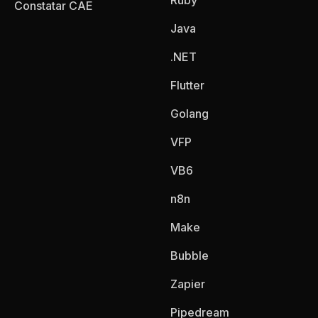
Ruby
Constatar CAE
Java
.NET
Flutter
Golang
VFP
VB6
n8n
Make
Bubble
Zapier
Pipedream