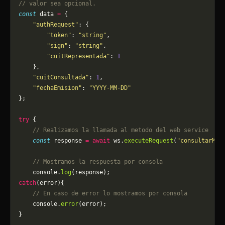
// valor sea opcional.
const
 data 
=
 {
    "authRequest"
: {
        "token"
: 
"string"
,
        "sign"
: 
"string"
,
        "cuitRepresentada"
: 
1
    },
    "cuitConsultada"
: 
1
,
    "fechaEmision"
: 
"YYYY-MM-DD"
};
try
 {
    // Realizamos la llamada al metodo del web service
    const
 response 
=
 await
 ws.
executeRequest
(
"consultarMon
    // Mostramos la respuesta por consola
    console.
log
(response);
catch
(error){
    // En caso de error lo mostramos por consola
	console.
error
(error);
}