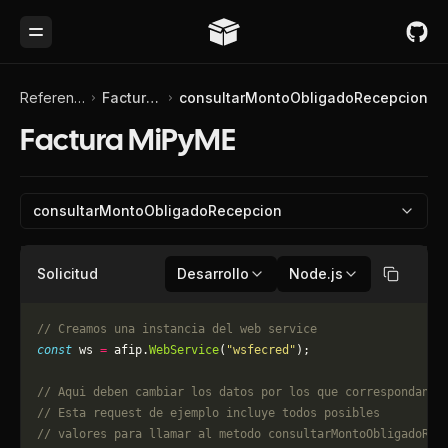
Toggle Menu
Referencia de API
Factura MiPyME
consultarMontoObligadoRecepcion
Factura MiPyME
consultarMontoObligadoRecepcion
Solicitud
Desarrollo
Node.js
Copiar
// Creamos una instancia del web service
const
 ws 
=
 afip.
WebService
(
"wsfecred"
);
// Aqui deben cambiar los datos por los que correspondan. 
// Esta request de ejemplo incluye todos posibles 
// valores para llamar al metodo consultarMontoObligadoRec