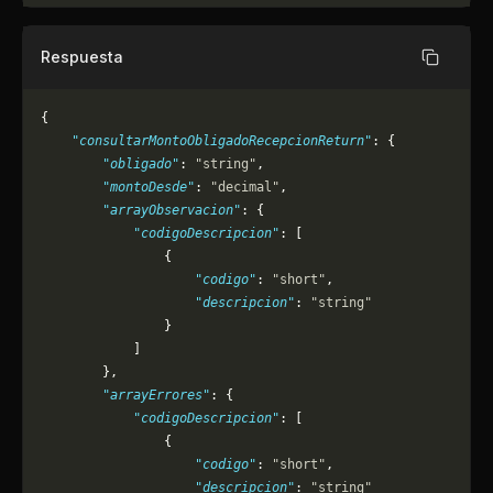
Respuesta
Copiar
{
    "consultarMontoObligadoRecepcionReturn"
: {
        "obligado"
: 
"string"
,
        "montoDesde"
: 
"decimal"
,
        "arrayObservacion"
: {
            "codigoDescripcion"
: [
                {
                    "codigo"
: 
"short"
,
                    "descripcion"
: 
"string"
                }
            ]
        },
        "arrayErrores"
: {
            "codigoDescripcion"
: [
                {
                    "codigo"
: 
"short"
,
                    "descripcion"
: 
"string"