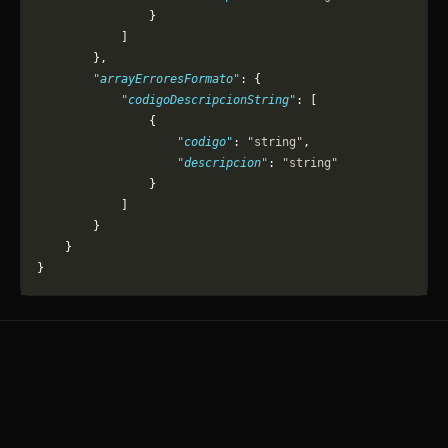
                }
            ]
        },
        "arrayErroresFormato"
: {
            "codigoDescripcionString"
: [
                {
                    "codigo"
: 
"string"
,
                    "descripcion"
: 
"string"
                }
            ]
        }
    }
}