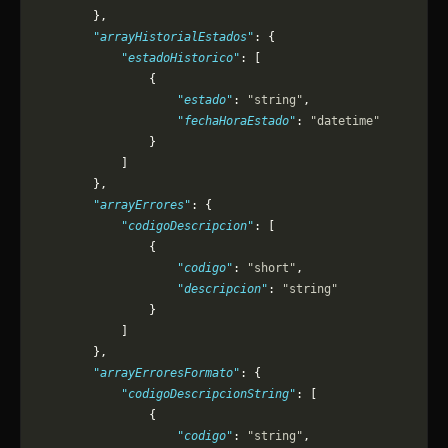
        },
        "arrayHistorialEstados"
: {
            "estadoHistorico"
: [
                {
                    "estado"
: 
"string"
,
                    "fechaHoraEstado"
: 
"datetime"
                }
            ]
        },
        "arrayErrores"
: {
            "codigoDescripcion"
: [
                {
                    "codigo"
: 
"short"
,
                    "descripcion"
: 
"string"
                }
            ]
        },
        "arrayErroresFormato"
: {
            "codigoDescripcionString"
: [
                {
                    "codigo"
: 
"string"
,