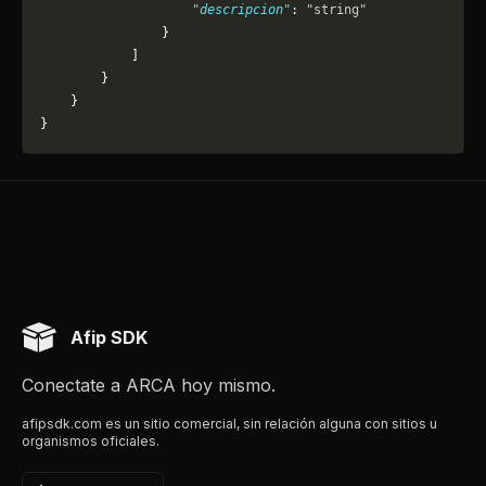
                    "descripcion"
: 
"string"
                }
            ]
        }
    }
}
Afip SDK
Conectate a ARCA hoy mismo.
afipsdk.com es un sitio comercial, sin relación alguna con sitios u
organismos oficiales.