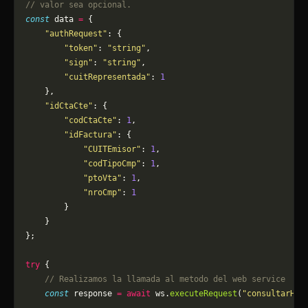
// valor sea opcional.
const
 data 
=
 {
    "authRequest"
: {
        "token"
: 
"string"
,
        "sign"
: 
"string"
,
        "cuitRepresentada"
: 
1
    },
    "idCtaCte"
: {
        "codCtaCte"
: 
1
,
        "idFactura"
: {
            "CUITEmisor"
: 
1
,
            "codTipoCmp"
: 
1
,
            "ptoVta"
: 
1
,
            "nroCmp"
: 
1
        }
    }
};
try
 {
    // Realizamos la llamada al metodo del web service
    const
 response 
=
 await
 ws.
executeRequest
(
"consultarHis