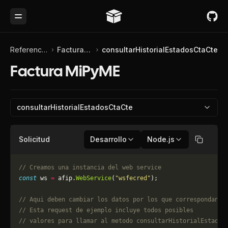
Toggle Menu
Referencia de API
Factura MiPyME
consultarHistorialEstadosCtaCte
Factura MiPyME
consultarHistorialEstadosCtaCte
Solicitud
Desarrollo
Node.js
Copiar
// Creamos una instancia del web service
const
 ws 
=
 afip.
WebService
(
"wsfecred"
);
// Aqui deben cambiar los datos por los que correspondan. 
// Esta request de ejemplo incluye todos posibles 
// valores para llamar al metodo consultarHistorialEstados