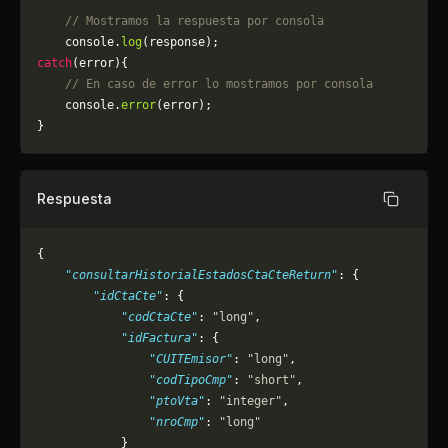
    // Mostramos la respuesta por consola
    console.
log
(response);
catch
(error){
    // En caso de error lo mostramos por consola
	console.
error
(error);
}
Respuesta
Copiar
{
    "consultarHistorialEstadosCtaCteReturn"
: {
        "idCtaCte"
: {
            "codCtaCte"
: 
"long"
,
            "idFactura"
: {
                "CUITEmisor"
: 
"long"
,
                "codTipoCmp"
: 
"short"
,
                "ptoVta"
: 
"integer"
,
                "nroCmp"
: 
"long"
            }