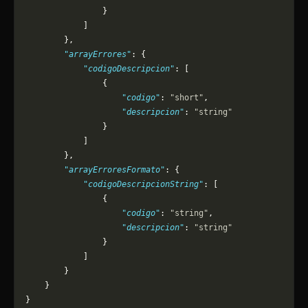
                }
            ]
        },
        "arrayErrores"
: {
            "codigoDescripcion"
: [
                {
                    "codigo"
: 
"short"
,
                    "descripcion"
: 
"string"
                }
            ]
        },
        "arrayErroresFormato"
: {
            "codigoDescripcionString"
: [
                {
                    "codigo"
: 
"string"
,
                    "descripcion"
: 
"string"
                }
            ]
        }
    }
}