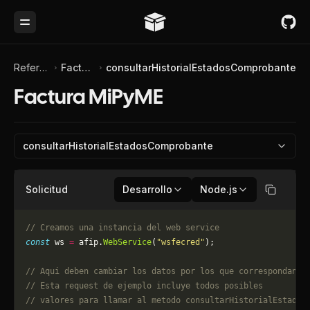
Toggle Menu
Referencia de API
Factura MiPyME
consultarHistorialEstadosComprobante
Factura MiPyME
consultarHistorialEstadosComprobante
Solicitud
Desarrollo
Node.js
Copiar
// Creamos una instancia del web service
const
 ws 
=
 afip.
WebService
(
"wsfecred"
);
// Aqui deben cambiar los datos por los que correspondan. 
// Esta request de ejemplo incluye todos posibles 
// valores para llamar al metodo consultarHistorialEstados