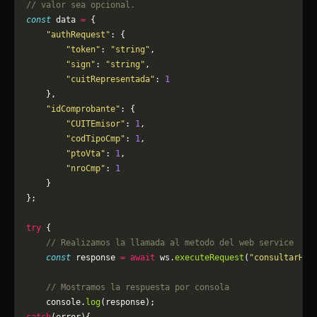
// valor sea opcional.
const
 data 
=
 {
    "authRequest"
: {
        "token"
: 
"string"
,
        "sign"
: 
"string"
,
        "cuitRepresentada"
: 
1
    },
    "idComprobante"
: {
        "CUITEmisor"
: 
1
,
        "codTipoCmp"
: 
1
,
        "ptoVta"
: 
1
,
        "nroCmp"
: 
1
    }
};
try
 {
    // Realizamos la llamada al metodo del web service
    const
 response 
=
 await
 ws.
executeRequest
(
"consultarHis
    // Mostramos la respuesta por consola
    console.
log
(response);