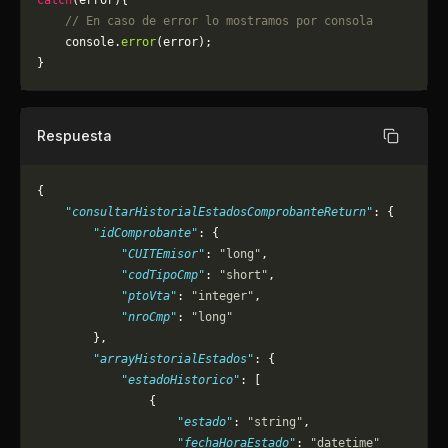
catch
(error){
    // En caso de error lo mostramos por consola
	console.
error
(error);
}
Respuesta
Copiar
{
    "consultarHistorialEstadosComprobanteReturn"
: {
        "idComprobante"
: {
            "CUITEmisor"
: 
"long"
,
            "codTipoCmp"
: 
"short"
,
            "ptoVta"
: 
"integer"
,
            "nroCmp"
: 
"long"
        },
        "arrayHistorialEstados"
: {
            "estadoHistorico"
: [
                {
                    "estado"
: 
"string"
,
                    "fechaHoraEstado"
: 
"datetime"