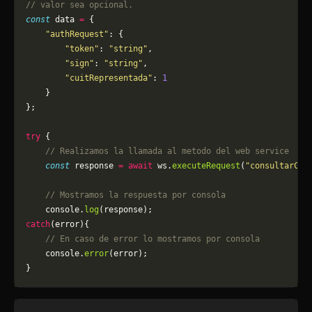
// valor sea opcional.
const
 data 
=
 {
    "authRequest"
: {
        "token"
: 
"string"
,
        "sign"
: 
"string"
,
        "cuitRepresentada"
: 
1
    }
};
try
 {
    // Realizamos la llamada al metodo del web service
    const
 response 
=
 await
 ws.
executeRequest
(
"consultarCue
    // Mostramos la respuesta por consola
    console.
log
(response);
catch
(error){
    // En caso de error lo mostramos por consola
	console.
error
(error);
}