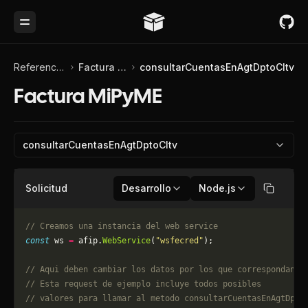
Toggle Menu
Referencia de API
Factura MiPyME
consultarCuentasEnAgtDptoCltv
Factura MiPyME
consultarCuentasEnAgtDptoCltv
Solicitud
Desarrollo
Node.js
Copiar
// Creamos una instancia del web service
const
 ws 
=
 afip.
WebService
(
"wsfecred"
);
// Aqui deben cambiar los datos por los que correspondan. 
// Esta request de ejemplo incluye todos posibles 
// valores para llamar al metodo consultarCuentasEnAgtDpto