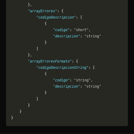
        },
        "arrayErrores"
: {
            "codigoDescripcion"
: [
                {
                    "codigo"
: 
"short"
,
                    "descripcion"
: 
"string"
                }
            ]
        },
        "arrayErroresFormato"
: {
            "codigoDescripcionString"
: [
                {
                    "codigo"
: 
"string"
,
                    "descripcion"
: 
"string"
                }
            ]
        }
    }
}