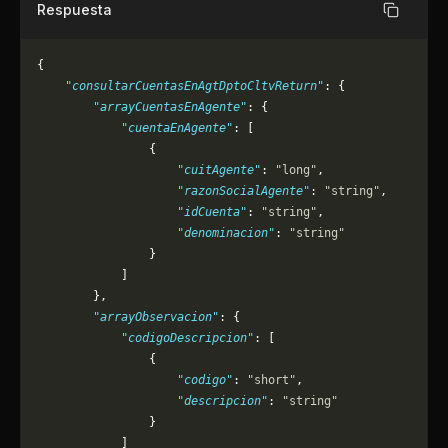
Respuesta
Copiar
{
    "consultarCuentasEnAgtDptoCltvReturn"
: {
        "arrayCuentasEnAgente"
: {
            "cuentaEnAgente"
: [
                {
                    "cuitAgente"
: 
"long"
,
                    "razonSocialAgente"
: 
"string"
,
                    "idCuenta"
: 
"string"
,
                    "denominacion"
: 
"string"
                }
            ]
        },
        "arrayObservacion"
: {
            "codigoDescripcion"
: [
                {
                    "codigo"
: 
"short"
,
                    "descripcion"
: 
"string"
                }
            ]