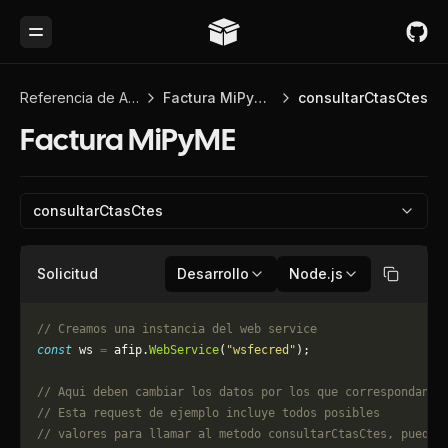
Toggle Menu
Referencia de API
Factura MiPyME
consultarCtasCtes
Factura MiPyME
consultarCtasCtes
Solicitud
Desarrollo
Node.js
Copiar
// Creamos una instancia del web service
const
 ws 
=
 afip.
WebService
(
"wsfecred"
);
// Aqui deben cambiar los datos por los que correspondan. 
// Esta request de ejemplo incluye todos posibles 
// valores para llamar al metodo consultarCtasCtes, puede 