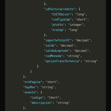
                    },
                    "idFacturaCredito"
: {
                        "CUITEmisor"
: 
"long"
,
                        "codTipoCmp"
: 
"short"
,
                        "ptoVta"
: 
"integer"
,
                        "nroCmp"
: 
"long"
                    },
                    "importeTotalFC"
: 
"decimal"
,
                    "saldo"
: 
"decimal"
,
                    "saldoAceptado"
: 
"decimal"
,
                    "codMoneda"
: 
"string"
,
                    "opcionTransferencia"
: 
"string"
                }
            ]
        },
        "nroPagina"
: 
"short"
,
        "hayMas"
: 
"string"
,
        "evento"
: {
            "codigo"
: 
"short"
,
            "descripcion"
: 
"string"
        },