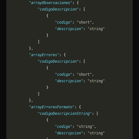
        "arrayObservaciones"
: {
            "codigoDescripcion"
: [
                {
                    "codigo"
: 
"short"
,
                    "descripcion"
: 
"string"
                }
            ]
        },
        "arrayErrores"
: {
            "codigoDescripcion"
: [
                {
                    "codigo"
: 
"short"
,
                    "descripcion"
: 
"string"
                }
            ]
        },
        "arrayErroresFormato"
: {
            "codigoDescripcionString"
: [
                {
                    "codigo"
: 
"string"
,
                    "descripcion"
: 
"string"