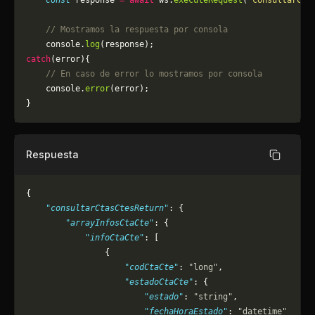
    const
 response 
=
 await
 ws.
executeRequest
(
"consultarCta
    // Mostramos la respuesta por consola
    console.
log
(response);
catch
(error){
    // En caso de error lo mostramos por consola
	console.
error
(error);
}
Respuesta
Copiar
{
    "consultarCtasCtesReturn"
: {
        "arrayInfosCtaCte"
: {
            "infoCtaCte"
: [
                {
                    "codCtaCte"
: 
"long"
,
                    "estadoCtaCte"
: {
                        "estado"
: 
"string"
,
                        "fechaHoraEstado"
: 
"datetime"