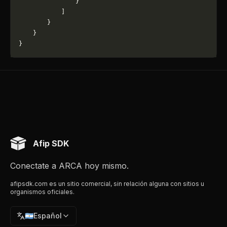
                }
            ]
        }
    }
}
Afip SDK
Conectate a ARCA hoy mismo.
afipsdk.com es un sitio comercial, sin relación alguna con sitios u
organismos oficiales.
🇦🇷
Español