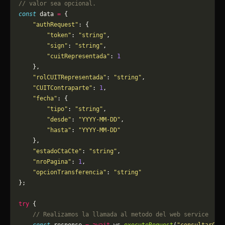
// valor sea opcional.
const
 data 
=
 {
    "authRequest"
: {
        "token"
: 
"string"
,
        "sign"
: 
"string"
,
        "cuitRepresentada"
: 
1
    },
    "rolCUITRepresentada"
: 
"string"
,
    "CUITContraparte"
: 
1
,
    "fecha"
: {
        "tipo"
: 
"string"
,
        "desde"
: 
"YYYY-MM-DD"
,
        "hasta"
: 
"YYYY-MM-DD"
    },
    "estadoCtaCte"
: 
"string"
,
    "nroPagina"
: 
1
,
    "opcionTransferencia"
: 
"string"
};
try
 {
    // Realizamos la llamada al metodo del web service