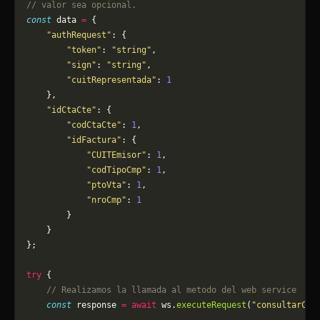
// valor sea opcional.
const
 data 
=
 {
    "authRequest"
: {
        "token"
: 
"string"
,
        "sign"
: 
"string"
,
        "cuitRepresentada"
: 
1
    },
    "idCtaCte"
: {
        "codCtaCte"
: 
1
,
        "idFactura"
: {
            "CUITEmisor"
: 
1
,
            "codTipoCmp"
: 
1
,
            "ptoVta"
: 
1
,
            "nroCmp"
: 
1
        }
    }
};
try
 {
    // Realizamos la llamada al metodo del web service
    const
 response 
=
 await
 ws.
executeRequest
(
"consultarCta