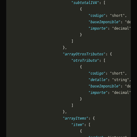
                            "subtotalIVA"
: [
                                {
                                    "codigo"
: 
"short"
,
                                    "baseImponible"
: 
"deci
                                    "importe"
: 
"decimal"
                                }
                            ]
                        },
                        "arrayOtrosTributos"
: {
                            "otroTributo"
: [
                                {
                                    "codigo"
: 
"short"
,
                                    "detalle"
: 
"string"
,
                                    "baseImponible"
: 
"deci
                                    "importe"
: 
"decimal"
                                }
                            ]
                        },
                        "arrayItems"
: {
                            "item"
: [
                                {