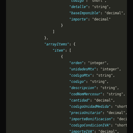
                            "codigo"
: 
"short"
,
                            "detalle"
: 
"string"
,
                            "baseImponible"
: 
"decimal"
,
                            "importe"
: 
"decimal"
                        }
                    ]
                },
                "arrayItems"
: {
                    "item"
: [
                        {
                            "orden"
: 
"integer"
,
                            "unidadesMtx"
: 
"integer"
,
                            "codigoMtx"
: 
"string"
,
                            "codigo"
: 
"string"
,
                            "descripcion"
: 
"string"
,
                            "codNomMercosur"
: 
"string"
,
                            "cantidad"
: 
"decimal"
,
                            "codigoUnidadMedida"
: 
"short"
,
                            "precioUnitario"
: 
"decimal"
,
                            "importeBonificacion"
: 
"decima
                            "codigoCondicionIVA"
: 
"short"
,
                            "importeIVA"
: 
"decimal"
,