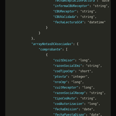
                        "fechaAceptacionFactura"
: 
"date"
,
                        "informaCBUReceptor"
: 
"string"
,
                        "CBUReceptor"
: 
"string"
,
                        "CBUValidada"
: 
"string"
,
                        "fechaLecturaSCA"
: 
"datetime"
                    }
                }
            },
            "arrayNotasDCAsociadas"
: {
                "comprobante"
: [
                    {
                        "cuitEmisor"
: 
"long"
,
                        "razonSocialEmi"
: 
"string"
,
                        "codTipoCmp"
: 
"short"
,
                        "ptovta"
: 
"integer"
,
                        "nroCmp"
: 
"long"
,
                        "cuitReceptor"
: 
"long"
,
                        "razonSocialRecep"
: 
"string"
,
                        "tipoCodAuto"
: 
"string"
,
                        "codAutorizacion"
: 
"long"
,
                        "fechaEmision"
: 
"date"
,
                        "fechaPuestaDispo"
: 
"date"
,