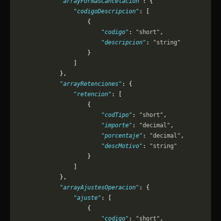
            "arrayFormasCancelacion"
: {
                "codigoDescripcion"
: [
                    {
                        "codigo"
: 
"short"
,
                        "descripcion"
: 
"string"
                    }
                ]
            },
            "arrayRetenciones"
: {
                "retencion"
: [
                    {
                        "codTipo"
: 
"short"
,
                        "importe"
: 
"decimal"
,
                        "porcentaje"
: 
"decimal"
,
                        "descMotivo"
: 
"string"
                    }
                ]
            },
            "arrayAjustesOperacion"
: {
                "ajuste"
: [
                    {
                        "codigo"
: 
"short"
,