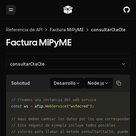
Toggle Menu
Referencia de API
Factura MiPyME
consultarCtaCte
Factura MiPyME
consultarCtaCte
Solicitud
Desarrollo
Node.js
Copiar
// Creamos una instancia del web service
const
 ws 
=
 afip.
WebService
(
"wsfecred"
);
// Aqui deben cambiar los datos por los que correspondan. 
// Esta request de ejemplo incluye todos posibles 
// valores para llamar al metodo consultarCtaCte, puede qu