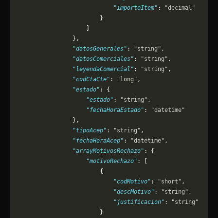
                            "importeItem"
: 
"decimal"
                        }
                    ]
                },
                "datosGenerales"
: 
"string"
,
                "datosComerciales"
: 
"string"
,
                "leyendaComercial"
: 
"string"
,
                "codCtaCte"
: 
"long"
,
                "estado"
: {
                    "estado"
: 
"string"
,
                    "fechaHoraEstado"
: 
"datetime"
                },
                "tipoAcep"
: 
"string"
,
                "fechaHoraAcep"
: 
"datetime"
,
                "arrayMotivosRechazo"
: {
                    "motivoRechazo"
: [
                        {
                            "codMotivo"
: 
"short"
,
                            "descMotivo"
: 
"string"
,
                            "justificacion"
: 
"string"
                        }