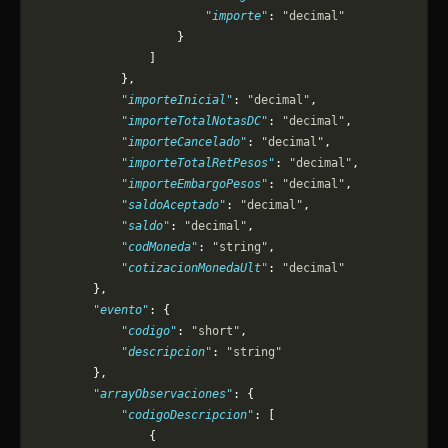
                        "importe"
: 
"decimal"
                    }
                ]
            },
            "importeInicial"
: 
"decimal"
,
            "importeTotalNotasDC"
: 
"decimal"
,
            "importeCancelado"
: 
"decimal"
,
            "importeTotalRetPesos"
: 
"decimal"
,
            "importeEmbargoPesos"
: 
"decimal"
,
            "saldoAceptado"
: 
"decimal"
,
            "saldo"
: 
"decimal"
,
            "codMoneda"
: 
"string"
,
            "cotizacionMonedaUlt"
: 
"decimal"
        },
        "evento"
: {
            "codigo"
: 
"short"
,
            "descripcion"
: 
"string"
        },
        "arrayObservaciones"
: {
            "codigoDescripcion"
: [
                {