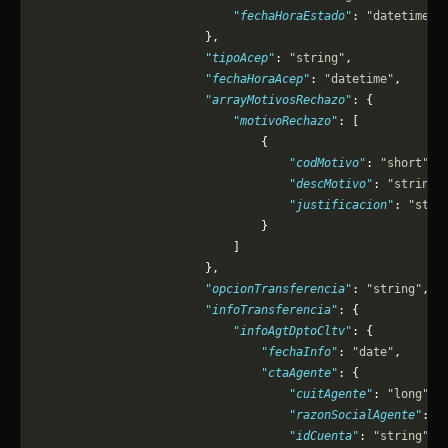
                            "fechaHoraEstado"
: 
"datetime"
                        },
                        "tipoAcep"
: 
"string"
,
                        "fechaHoraAcep"
: 
"datetime"
,
                        "arrayMotivosRechazo"
: {
                            "motivoRechazo"
: [
                                {
                                    "codMotivo"
: 
"short"
,
                                    "descMotivo"
: 
"string"
                                    "justificacion"
: 
"stri
                                }
                            ]
                        },
                        "opcionTransferencia"
: 
"string"
,
                        "infoTransferencia"
: {
                            "infoAgtDptoCltv"
: {
                                "fechaInfo"
: 
"date"
,
                                "ctaAgente"
: {
                                    "cuitAgente"
: 
"long"
,
                                    "razonSocialAgente"
: 
"
                                    "idCuenta"
: 
"string"
,