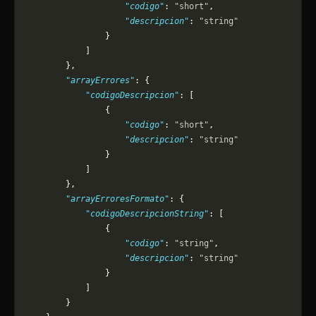
                    "codigo"
: 
"short"
,
                    "descripcion"
: 
"string"
                }
            ]
        },
        "arrayErrores"
: {
            "codigoDescripcion"
: [
                {
                    "codigo"
: 
"short"
,
                    "descripcion"
: 
"string"
                }
            ]
        },
        "arrayErroresFormato"
: {
            "codigoDescripcionString"
: [
                {
                    "codigo"
: 
"string"
,
                    "descripcion"
: 
"string"
                }
            ]
        }