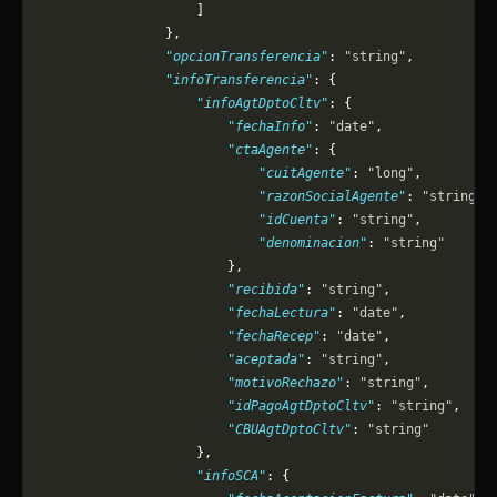
                    ]
                },
                "opcionTransferencia"
: 
"string"
,
                "infoTransferencia"
: {
                    "infoAgtDptoCltv"
: {
                        "fechaInfo"
: 
"date"
,
                        "ctaAgente"
: {
                            "cuitAgente"
: 
"long"
,
                            "razonSocialAgente"
: 
"string"
,
                            "idCuenta"
: 
"string"
,
                            "denominacion"
: 
"string"
                        },
                        "recibida"
: 
"string"
,
                        "fechaLectura"
: 
"date"
,
                        "fechaRecep"
: 
"date"
,
                        "aceptada"
: 
"string"
,
                        "motivoRechazo"
: 
"string"
,
                        "idPagoAgtDptoCltv"
: 
"string"
,
                        "CBUAgtDptoCltv"
: 
"string"
                    },
                    "infoSCA"
: {