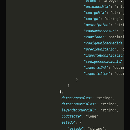
                                    "orden"
: 
"integer"
,
                                    "unidadesMtx"
: 
"intege
                                    "codigoMtx"
: 
"string"
,
                                    "codigo"
: 
"string"
,
                                    "descripcion"
: 
"string
                                    "codNomMercosur"
: 
"str
                                    "cantidad"
: 
"decimal"
,
                                    "codigoUnidadMedida"
: 
                                    "precioUnitario"
: 
"dec
                                    "importeBonificacion"
:
                                    "codigoCondicionIVA"
: 
                                    "importeIVA"
: 
"decimal
                                    "importeItem"
: 
"decima
                                }
                            ]
                        },
                        "datosGenerales"
: 
"string"
,
                        "datosComerciales"
: 
"string"
,
                        "leyendaComercial"
: 
"string"
,
                        "codCtaCte"
: 
"long"
,
                        "estado"
: {
                            "estado"
: 
"string"
,