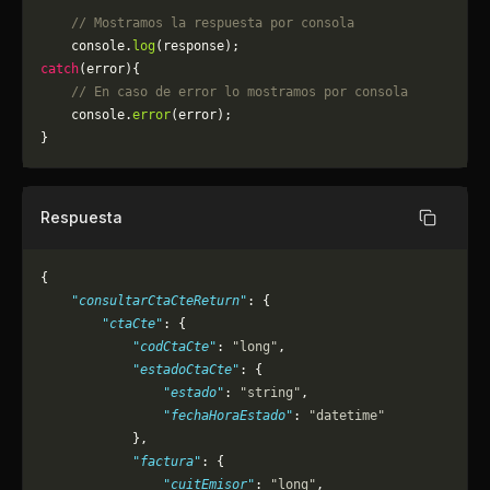
    // Mostramos la respuesta por consola
    console.
log
(response);
catch
(error){
    // En caso de error lo mostramos por consola
	console.
error
(error);
}
Respuesta
Copiar
{
    "consultarCtaCteReturn"
: {
        "ctaCte"
: {
            "codCtaCte"
: 
"long"
,
            "estadoCtaCte"
: {
                "estado"
: 
"string"
,
                "fechaHoraEstado"
: 
"datetime"
            },
            "factura"
: {
                "cuitEmisor"
: 
"long"
,