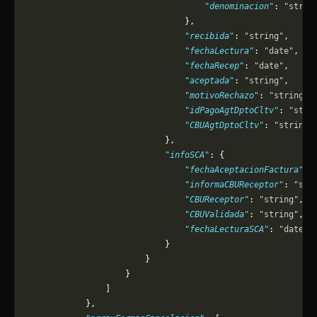
                                    "denominacion"
: 
"strin
                                },
                                "recibida"
: 
"string"
,
                                "fechaLectura"
: 
"date"
,
                                "fechaRecep"
: 
"date"
,
                                "aceptada"
: 
"string"
,
                                "motivoRechazo"
: 
"string"
,
                                "idPagoAgtDptoCltv"
: 
"stri
                                "CBUAgtDptoCltv"
: 
"string"
                            },
                            "infoSCA"
: {
                                "fechaAceptacionFactura"
: 
                                "informaCBUReceptor"
: 
"str
                                "CBUReceptor"
: 
"string"
,
                                "CBUValidada"
: 
"string"
,
                                "fechaLecturaSCA"
: 
"dateti
                            }
                        }
                    }
                ]
            },