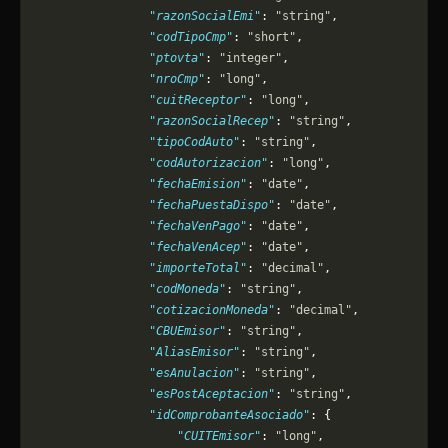
                "razonSocialEmi"
: 
"string"
,
                "codTipoCmp"
: 
"short"
,
                "ptovta"
: 
"integer"
,
                "nroCmp"
: 
"long"
,
                "cuitReceptor"
: 
"long"
,
                "razonSocialRecep"
: 
"string"
,
                "tipoCodAuto"
: 
"string"
,
                "codAutorizacion"
: 
"long"
,
                "fechaEmision"
: 
"date"
,
                "fechaPuestaDispo"
: 
"date"
,
                "fechaVenPago"
: 
"date"
,
                "fechaVenAcep"
: 
"date"
,
                "importeTotal"
: 
"decimal"
,
                "codMoneda"
: 
"string"
,
                "cotizacionMoneda"
: 
"decimal"
,
                "CBUEmisor"
: 
"string"
,
                "AliasEmisor"
: 
"string"
,
                "esAnulacion"
: 
"string"
,
                "esPostAceptacion"
: 
"string"
,
                "idComprobanteAsociado"
: {
                    "CUITEmisor"
: 
"long"
,