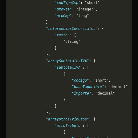
                    "codTipoCmp"
: 
"short"
,
                    "ptoVta"
: 
"integer"
,
                    "nroCmp"
: 
"long"
                },
                "referenciasComerciales"
: {
                    "texto"
: [
                        "string"
                    ]
                },
                "arraySubtotalesIVA"
: {
                    "subtotalIVA"
: [
                        {
                            "codigo"
: 
"short"
,
                            "baseImponible"
: 
"decimal"
,
                            "importe"
: 
"decimal"
                        }
                    ]
                },
                "arrayOtrosTributos"
: {
                    "otroTributo"
: [
                        {