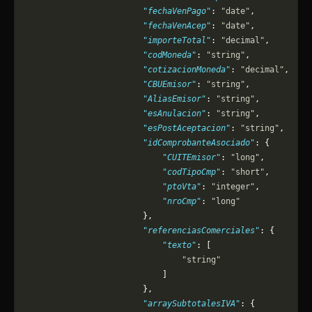
                        "fechaVenPago"
: 
"date"
,
                        "fechaVenAcep"
: 
"date"
,
                        "importeTotal"
: 
"decimal"
,
                        "codMoneda"
: 
"string"
,
                        "cotizacionMoneda"
: 
"decimal"
,
                        "CBUEmisor"
: 
"string"
,
                        "AliasEmisor"
: 
"string"
,
                        "esAnulacion"
: 
"string"
,
                        "esPostAceptacion"
: 
"string"
,
                        "idComprobanteAsociado"
: {
                            "CUITEmisor"
: 
"long"
,
                            "codTipoCmp"
: 
"short"
,
                            "ptoVta"
: 
"integer"
,
                            "nroCmp"
: 
"long"
                        },
                        "referenciasComerciales"
: {
                            "texto"
: [
                                "string"
                            ]
                        },
                        "arraySubtotalesIVA"
: {