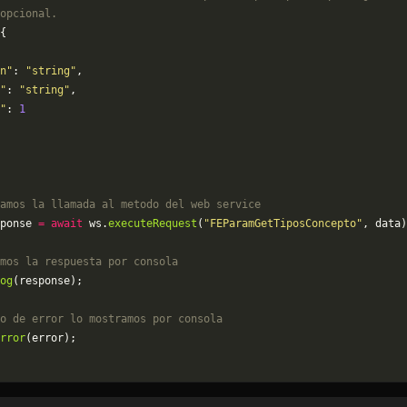
opcional.
{
n"
: 
"string"
,
"
: 
"string"
,
"
: 
1
amos la llamada al metodo del web service
ponse 
=
 await
 ws.
executeRequest
(
"FEParamGetTiposConcepto"
, data)
mos la respuesta por consola
og
(response);
o de error lo mostramos por consola
rror
(error);