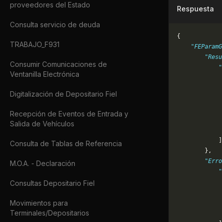
proveedores del Estado
Respuesta
Consulta servicio de deuda
{
TRABAJO_F931
    "FEParamG
        "Resu
Consumir Comunicaciones de
            "
Ventanilla Electrónica
             
             
Digitalización de Depositario Fiel
             
             
Recepción de Eventos de Entrada y
             
Salida de Vehículos
             
            ]
Consulta de Tablas de Referencia
        },
        "Erro
M.O.A. - Declaración
            "
             
Consultas Depositario Fiel
             
Movimientos para
             
Terminales/Depositarios
             