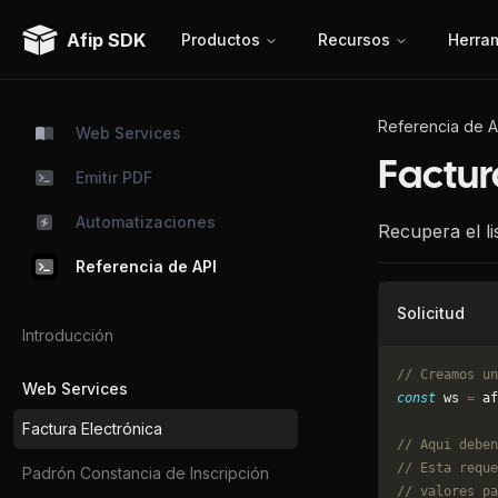
Afip SDK
Productos
Recursos
Herra
Referencia de A
Web Services
Factur
Emitir PDF
Automatizaciones
Recupera el l
Referencia de API
Solicitud
Introducción
// Creamos un
Web Services
const
 ws 
=
 af
Factura Electrónica
// Aqui deben
// Esta reque
Padrón Constancia de Inscripción
// valores pa