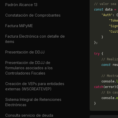
// valor sea 
Padrón Alcance 13
const
 data 
=
 
Constatación de Comprobantes
    "Auth"
: {
        "Toke
Factura MiPyME
        "Sign
        "Cuit
Factura Electrónica con detalle de
    }
items
};
Presentación de DDJJ
try
 {
    // Realiz
Presentación de DDJJ de
    const
 res
formularios asociados a los
Controladores Fiscales
    // Mostra
    console.
l
Creación de VEPs para entidades
catch
(error){
externas (WSCREATEVEP)
    // En cas
	console.
e
Sistema Integral de Retenciones
}
Electrónicas
Consulta servicio de deuda