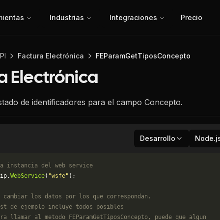
mientas
Industrias
Integraciones
Precio
PI
Factura Electrónica
FEParamGetTiposConcepto
a Electrónica
istado de identificadores para el campo Concepto.
Desarrollo
Node.j
a instancia del web service
ip.
WebService
(
"wsfe"
);
 cambiar los datos por los que correspondan. 
st de ejemplo incluye todos posibles 
ra llamar al metodo FEParamGetTiposConcepto, puede que algun