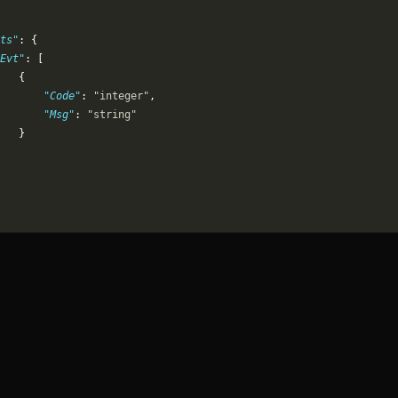
ts"
: {
Evt"
: [
   {
       "Code"
: 
"integer"
,
       "Msg"
: 
"string"
   }