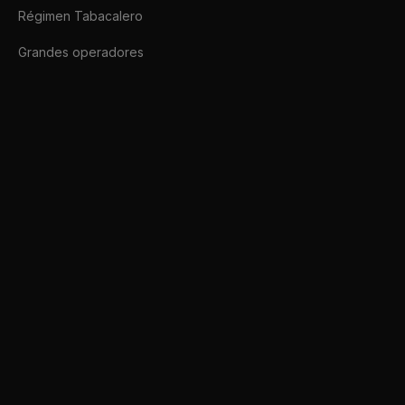
Régimen Tabacalero
Grandes operadores
Afip SDK
Conectate a ARCA hoy mismo.