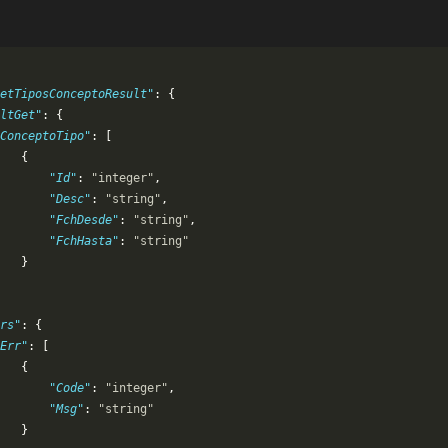
etTiposConceptoResult"
: {
ltGet"
: {
ConceptoTipo"
: [
   {
       "Id"
: 
"integer"
,
       "Desc"
: 
"string"
,
       "FchDesde"
: 
"string"
,
       "FchHasta"
: 
"string"
   }
rs"
: {
Err"
: [
   {
       "Code"
: 
"integer"
,
       "Msg"
: 
"string"
   }