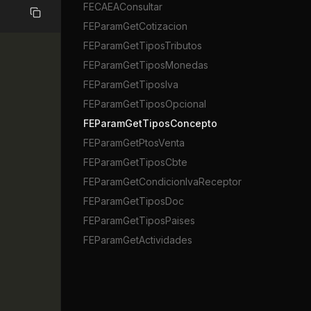
FECAEAConsultar
Copiar
FEParamGetCotizacion
FEParamGetTiposTributos
FEParamGetTiposMonedas
FEParamGetTiposIva
FEParamGetTiposOpcional
FEParamGetTiposConcepto
FEParamGetPtosVenta
FEParamGetTiposCbte
FEParamGetCondicionIvaReceptor
FEParamGetTiposDoc
FEParamGetTiposPaises
FEParamGetActividades