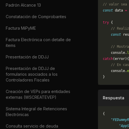
// valor sea 
Padrón Alcance 13
const
 data 
=
 
Constatación de Comprobantes
try
 {
Factura MiPyME
    // Realiz
    const
 res
Factura Electrónica con detalle de
items
    // Mostra
    console.
l
Presentación de DDJJ
catch
(error){
    // En cas
Presentación de DDJJ de
	console.
e
formularios asociados a los
}
Controladores Fiscales
Creación de VEPs para entidades
externas (WSCREATEVEP)
Respuesta
Sistema Integral de Retenciones
{
Electrónicas
    "FEDummyR
Consulta servicio de deuda
        "AppS