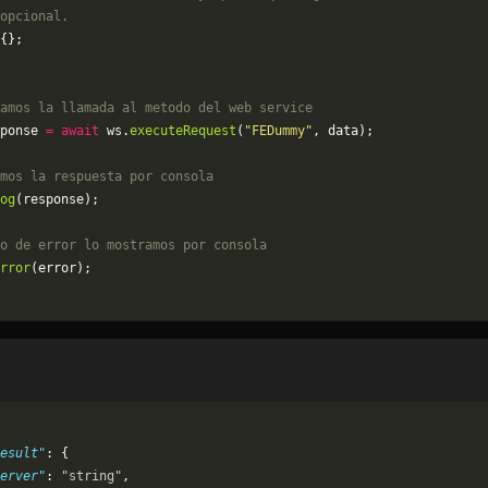
opcional.
{};
amos la llamada al metodo del web service
ponse 
=
 await
 ws.
executeRequest
(
"FEDummy"
, data);
mos la respuesta por consola
og
(response);
o de error lo mostramos por consola
rror
(error);
esult"
: {
erver"
: 
"string"
,