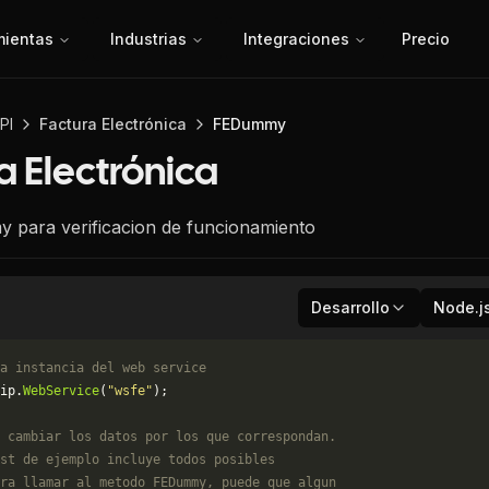
mientas
Industrias
Integraciones
Precio
PI
Factura Electrónica
FEDummy
a Electrónica
para verificacion de funcionamiento
Desarrollo
Node.j
a instancia del web service
ip.
WebService
(
"wsfe"
);
 cambiar los datos por los que correspondan. 
st de ejemplo incluye todos posibles 
ra llamar al metodo FEDummy, puede que algun