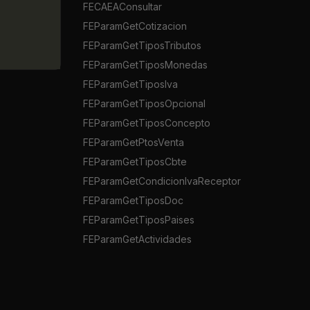
FECAEAConsultar
FEParamGetCotizacion
FEParamGetTiposTributos
FEParamGetTiposMonedas
FEParamGetTiposIva
FEParamGetTiposOpcional
FEParamGetTiposConcepto
FEParamGetPtosVenta
FEParamGetTiposCbte
FEParamGetCondicionIvaReceptor
FEParamGetTiposDoc
FEParamGetTiposPaises
FEParamGetActividades