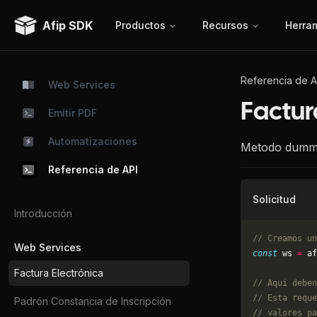
Afip SDK
Productos
Recursos
Herra
Referencia de A
Web Services
Factur
Emitir PDF
Automatizaciones
Metodo dummy 
Referencia de API
Solicitud
Introducción
// Creamos un
Web Services
const
 ws 
=
 af
Factura Electrónica
// Aqui deben
// Esta reque
Padrón Constancia de Inscripción
// valores pa