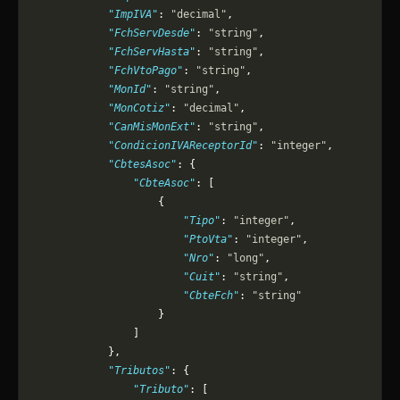
            "ImpIVA"
: 
"decimal"
,
            "FchServDesde"
: 
"string"
,
            "FchServHasta"
: 
"string"
,
            "FchVtoPago"
: 
"string"
,
            "MonId"
: 
"string"
,
            "MonCotiz"
: 
"decimal"
,
            "CanMisMonExt"
: 
"string"
,
            "CondicionIVAReceptorId"
: 
"integer"
,
            "CbtesAsoc"
: {
                "CbteAsoc"
: [
                    {
                        "Tipo"
: 
"integer"
,
                        "PtoVta"
: 
"integer"
,
                        "Nro"
: 
"long"
,
                        "Cuit"
: 
"string"
,
                        "CbteFch"
: 
"string"
                    }
                ]
            },
            "Tributos"
: {
                "Tributo"
: [