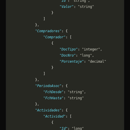
                        "Id"
: 
"string"
,
                        "Valor"
: 
"string"
                    }
                ]
            },
            "Compradores"
: {
                "Comprador"
: [
                    {
                        "DocTipo"
: 
"integer"
,
                        "DocNro"
: 
"long"
,
                        "Porcentaje"
: 
"decimal"
                    }
                ]
            },
            "PeriodoAsoc"
: {
                "FchDesde"
: 
"string"
,
                "FchHasta"
: 
"string"
            },
            "Actividades"
: {
                "Actividad"
: [
                    {
                        "Id"
: 
"long"