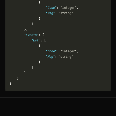
                {
                    "Code"
: 
"integer"
,
                    "Msg"
: 
"string"
                }
            ]
        },
        "Events"
: {
            "Evt"
: [
                {
                    "Code"
: 
"integer"
,
                    "Msg"
: 
"string"
                }
            ]
        }
    }
}