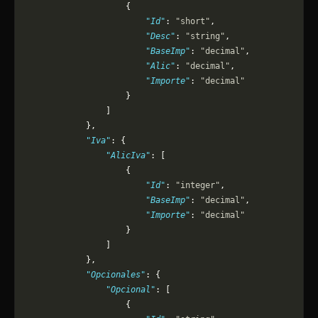
                    {
                        "Id"
: 
"short"
,
                        "Desc"
: 
"string"
,
                        "BaseImp"
: 
"decimal"
,
                        "Alic"
: 
"decimal"
,
                        "Importe"
: 
"decimal"
                    }
                ]
            },
            "Iva"
: {
                "AlicIva"
: [
                    {
                        "Id"
: 
"integer"
,
                        "BaseImp"
: 
"decimal"
,
                        "Importe"
: 
"decimal"
                    }
                ]
            },
            "Opcionales"
: {
                "Opcional"
: [
                    {