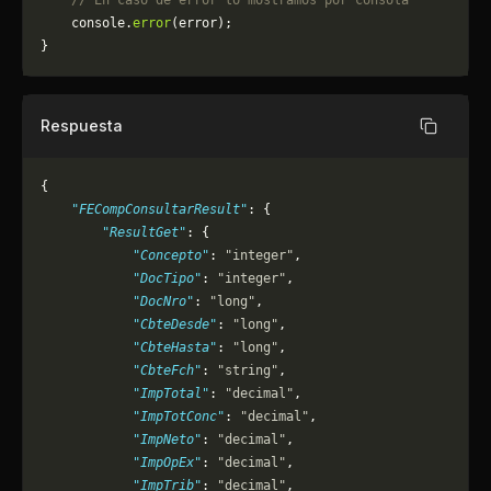
    // En caso de error lo mostramos por consola
	console.
error
(error);
}
Respuesta
Copiar
{
    "FECompConsultarResult"
: {
        "ResultGet"
: {
            "Concepto"
: 
"integer"
,
            "DocTipo"
: 
"integer"
,
            "DocNro"
: 
"long"
,
            "CbteDesde"
: 
"long"
,
            "CbteHasta"
: 
"long"
,
            "CbteFch"
: 
"string"
,
            "ImpTotal"
: 
"decimal"
,
            "ImpTotConc"
: 
"decimal"
,
            "ImpNeto"
: 
"decimal"
,
            "ImpOpEx"
: 
"decimal"
,
            "ImpTrib"
: 
"decimal"
,