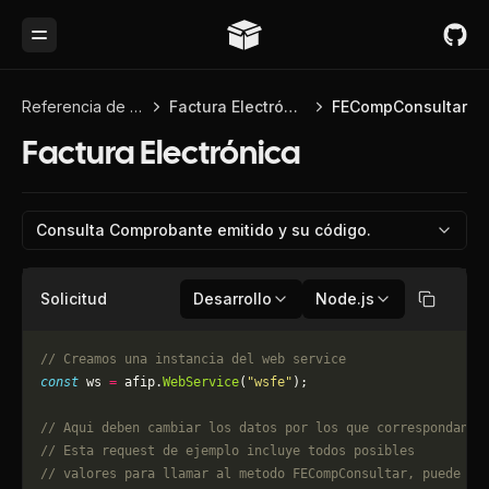
Toggle Menu
Referencia de API
Factura Electrónica
FECompConsultar
Factura Electrónica
Consulta Comprobante emitido y su código.
Solicitud
Desarrollo
Node.js
Copiar
// Creamos una instancia del web service
const
 ws 
=
 afip.
WebService
(
"wsfe"
);
// Aqui deben cambiar los datos por los que correspondan. 
// Esta request de ejemplo incluye todos posibles 
// valores para llamar al metodo FECompConsultar, puede qu