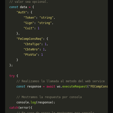
// valor sea opcional.
const
 data 
=
 {
    "Auth"
: {
        "Token"
: 
"string"
,
        "Sign"
: 
"string"
,
        "Cuit"
: 
1
    },
    "FeCompConsReq"
: {
        "CbteTipo"
: 
1
,
        "CbteNro"
: 
1
,
        "PtoVta"
: 
1
    }
};
try
 {
    // Realizamos la llamada al metodo del web service
    const
 response 
=
 await
 ws.
executeRequest
(
"FECompConsul
    // Mostramos la respuesta por consola
    console.
log
(response);
catch
(error){