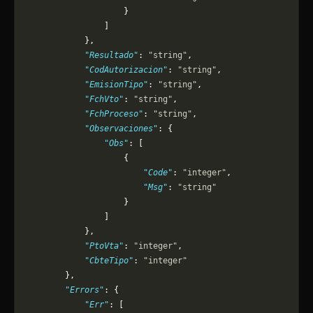
                    }
                ]
            },
            "Resultado"
: 
"string"
,
            "CodAutorizacion"
: 
"string"
,
            "EmisionTipo"
: 
"string"
,
            "FchVto"
: 
"string"
,
            "FchProceso"
: 
"string"
,
            "Observaciones"
: {
                "Obs"
: [
                    {
                        "Code"
: 
"integer"
,
                        "Msg"
: 
"string"
                    }
                ]
            },
            "PtoVta"
: 
"integer"
,
            "CbteTipo"
: 
"integer"
        },
        "Errors"
: {
            "Err"
: [