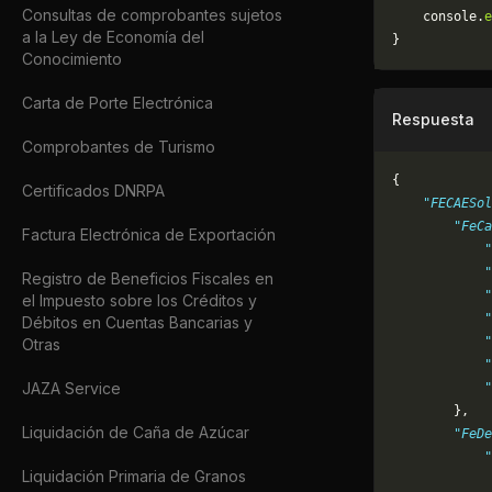
Consultas de comprobantes sujetos
	console.
e
a la Ley de Economía del
}
Conocimiento
Carta de Porte Electrónica
Respuesta
Comprobantes de Turismo
{
Certificados DNRPA
    "FECAESol
        "FeCa
Factura Electrónica de Exportación
            "
            "
Registro de Beneficios Fiscales en
            "
el Impuesto sobre los Créditos y
            "
Débitos en Cuentas Bancarias y
            "
Otras
            
JAZA Service
            
        },
Liquidación de Caña de Azúcar
        "FeDe
            "
Liquidación Primaria de Granos
             