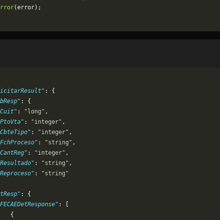
rror
(error);
icitarResult"
: {
bResp"
: {
Cuit"
: 
"long"
,
PtoVta"
: 
"integer"
,
CbteTipo"
: 
"integer"
,
FchProceso"
: 
"string"
,
CantReg"
: 
"integer"
,
"Resultado"
: 
"string"
,
"Reproceso"
: 
"string"
tResp"
: {
FECAEDetResponse"
: [
   {