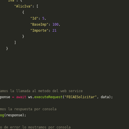
   "Iva"
: {
       "AlicIva"
: [
           {
               "Id"
: 
5
,
               "BaseImp"
: 
100
,
               "Importe"
: 
21
           }
       ]
   }
amos la llamada al metodo del web service
ponse 
=
 await
 ws.
executeRequest
(
"FECAESolicitar"
, data);
mos la respuesta por consola
og
(response);
o de error lo mostramos por consola