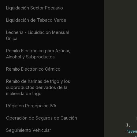
             
Liquidación Sector Pecuario
             
             
Liquidación de Tabaco Verde
             
             
Lechería - Liquidación Mensual
             
Única
             
             
Remito Electrónico para Azúcar,
             
Alcohol y Subproductos
             
             
Remito Electrónico Cárnico
             
             
Remito de harinas de trigo y los
             
subproductos derivados de la
molienda de trigo
             
             
Régimen Percepción IVA
             
             
Operación de Seguros de Caución
            ]
        },
Seguimiento Vehicular
        "Even