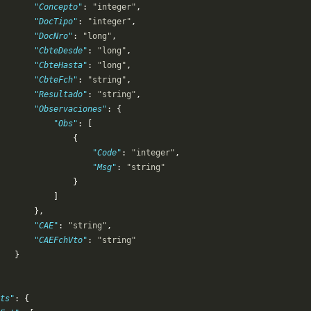
       "Concepto"
: 
"integer"
,
       "DocTipo"
: 
"integer"
,
       "DocNro"
: 
"long"
,
       "CbteDesde"
: 
"long"
,
       "CbteHasta"
: 
"long"
,
       "CbteFch"
: 
"string"
,
       "Resultado"
: 
"string"
,
       "Observaciones"
: {
           "Obs"
: [
               {
                   "Code"
: 
"integer"
,
                   "Msg"
: 
"string"
               }
           ]
       },
       "CAE"
: 
"string"
,
       "CAEFchVto"
: 
"string"
   }
ts"
: {