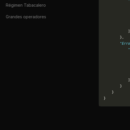
            "
Régimen Tabacalero
             
             
Grandes operadores
             
             
            ]
        },
        "Erro
            "
             
             
             
             
            ]
        }
    }
}