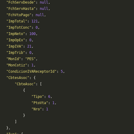
   "FchServDesde"
: 
null
,
   "FchServHasta"
: 
null
,
   "FchVtoPago"
: 
null
,
   "ImpTotal"
: 
121
,
   "ImpTotConc"
: 
0
,
   "ImpNeto"
: 
100
,
   "ImpOpEx"
: 
0
,
   "ImpIVA"
: 
21
,
   "ImpTrib"
: 
0
,
    "MonId"
: 
"PES"
,
   "MonCotiz"
: 
1
,
   "CondicionIVAReceptorId"
: 
5
,
   "CbtesAsoc"
: {
       "CbteAsoc"
: [
           {
               "Tipo"
: 
6
,
               "PtoVta"
: 
1
,
               "Nro"
: 
1
           }
       ]
   },