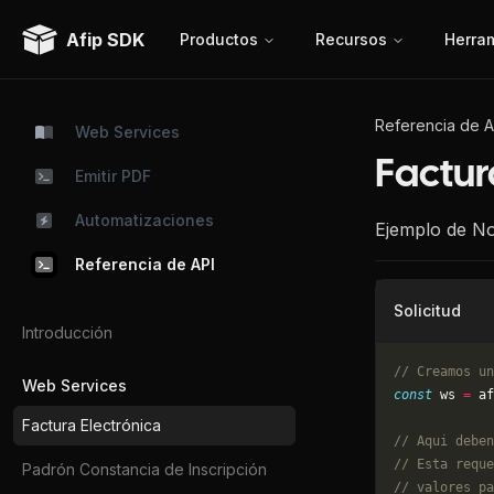
Afip SDK
Productos
Recursos
Herra
Referencia de A
Web Services
Factur
Emitir PDF
Automatizaciones
Ejemplo de No
Referencia de API
Solicitud
Introducción
// Creamos un
Web Services
const
 ws 
=
 af
Factura Electrónica
// Aqui deben
// Esta reque
Padrón Constancia de Inscripción
// valores pa