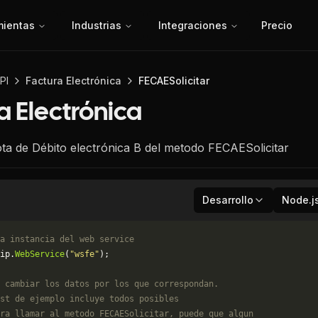
mientas
Industrias
Integraciones
Precio
PI
Factura Electrónica
FECAESolicitar
a Electrónica
ta de Débito electrónica B del metodo FECAESolicitar
Desarrollo
Node.j
a instancia del web service
ip.
WebService
(
"wsfe"
);
 cambiar los datos por los que correspondan. 
st de ejemplo incluye todos posibles 
ra llamar al metodo FECAESolicitar, puede que algun