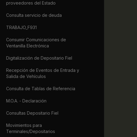
proveedores del Estado
             
             
Consulta servicio de deuda
             
             
TRABAJO_F931
             
             
Consumir Comunicaciones de
             
Ventanilla Electrónica
             
             
Digitalización de Depositario Fiel
            
             
Recepción de Eventos de Entrada y
             
Salida de Vehículos
             
             
Consulta de Tablas de Referencia
             
             
M.O.A. - Declaración
             
             
Consultas Depositario Fiel
             
             
Movimientos para
Terminales/Depositarios
             