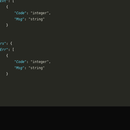
Evt"
: [
   {
       "Code"
: 
"integer"
,
       "Msg"
: 
"string"
   }
rs"
: {
Err"
: [
   {
       "Code"
: 
"integer"
,
       "Msg"
: 
"string"
   }