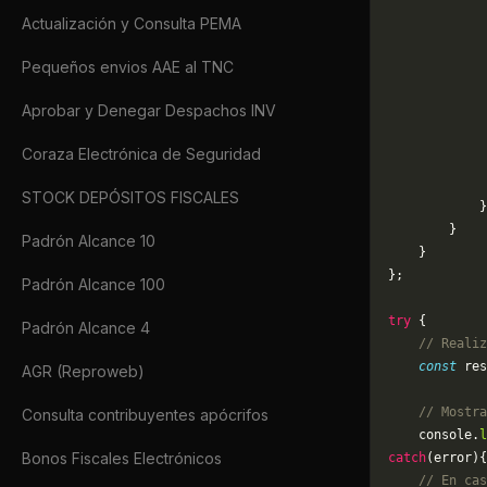
             
Actualización y Consulta PEMA
             
             
Pequeños envios AAE al TNC
             
             
Aprobar y Denegar Despachos INV
             
             
Coraza Electrónica de Seguridad
             
             
STOCK DEPÓSITOS FISCALES
            }
        }
Padrón Alcance 10
    }
};
Padrón Alcance 100
try
 {
Padrón Alcance 4
    // Realiz
    const
 res
AGR (Reproweb)
    // Mostra
Consulta contribuyentes apócrifos
    console.
l
Bonos Fiscales Electrónicos
catch
(error){
    // En cas