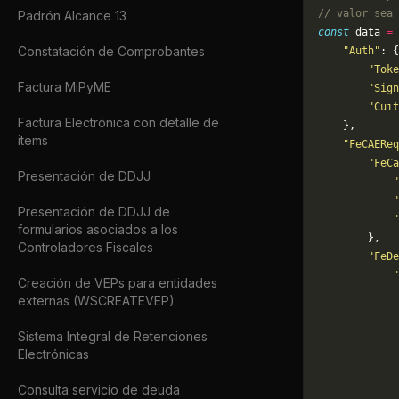
// valor sea 
Padrón Alcance 13
const
 data 
=
 
Constatación de Comprobantes
    "Auth"
: {
        "Toke
Factura MiPyME
        "Sign
        "Cuit
Factura Electrónica con detalle de
    },
items
    "FeCAEReq
        "FeCa
Presentación de DDJJ
            "
            "
Presentación de DDJJ de
            "
formularios asociados a los
        },
Controladores Fiscales
        "FeDe
            "
Creación de VEPs para entidades
             
externas (WSCREATEVEP)
             
             
Sistema Integral de Retenciones
             
Electrónicas
             
             
Consulta servicio de deuda