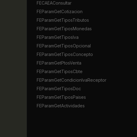
FECAEAConsultar
FEParamGetCotizacion
FEParamGetTiposTributos
FEParamGetTiposMonedas
FEParamGetTiposIva
FEParamGetTiposOpcional
FEParamGetTiposConcepto
FEParamGetPtosVenta
FEParamGetTiposCbte
FEParamGetCondicionIvaReceptor
FEParamGetTiposDoc
FEParamGetTiposPaises
FEParamGetActividades