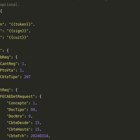
opcional.
{
n"
: 
"{{token}}"
,
"
: 
"{{sign}}"
,
"
: 
"{{cuit}}"
"
: {
bReq"
: {
CantReg"
: 
1
,
PtoVta"
: 
1
,
CbteTipo"
: 
207
tReq"
: {
FECAEDetRequest"
: {
   "Concepto"
: 
1
,
   "DocTipo"
: 
99
,
   "DocNro"
: 
0
,
   "CbteDesde"
: 
15
,
   "CbteHasta"
: 
15
,
   "CbteFch"
: 
20240314
,