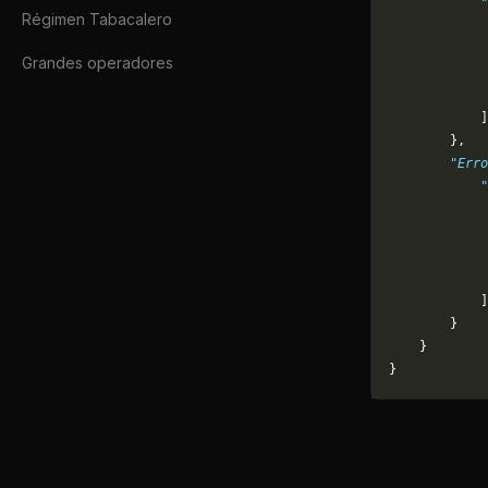
            "
Régimen Tabacalero
             
             
Grandes operadores
             
             
            ]
        },
        "Erro
            "
             
             
             
             
            ]
        }
    }
}