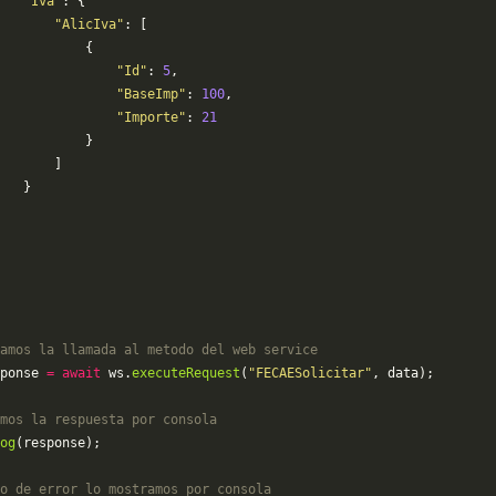
   "Iva"
: {
       "AlicIva"
: [
           {
               "Id"
: 
5
,
               "BaseImp"
: 
100
,
               "Importe"
: 
21
           }
       ]
   }
amos la llamada al metodo del web service
ponse 
=
 await
 ws.
executeRequest
(
"FECAESolicitar"
, data);
mos la respuesta por consola
og
(response);
o de error lo mostramos por consola