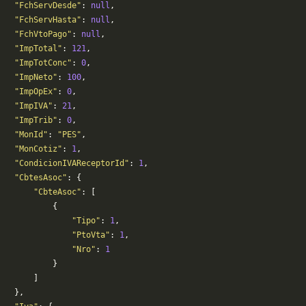
   "FchServDesde"
: 
null
,
   "FchServHasta"
: 
null
,
   "FchVtoPago"
: 
null
,
   "ImpTotal"
: 
121
,
   "ImpTotConc"
: 
0
,
   "ImpNeto"
: 
100
,
   "ImpOpEx"
: 
0
,
   "ImpIVA"
: 
21
,
   "ImpTrib"
: 
0
,
    "MonId"
: 
"PES"
,
   "MonCotiz"
: 
1
,
   "CondicionIVAReceptorId"
: 
1
,
   "CbtesAsoc"
: {
       "CbteAsoc"
: [
           {
               "Tipo"
: 
1
,
               "PtoVta"
: 
1
,
               "Nro"
: 
1
           }
       ]
   },