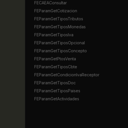
FECAEAConsultar
FEParamGetCotizacion
FEParamGetTiposTributos
FEParamGetTiposMonedas
FEParamGetTiposIva
FEParamGetTiposOpcional
FEParamGetTiposConcepto
FEParamGetPtosVenta
FEParamGetTiposCbte
FEParamGetCondicionIvaReceptor
FEParamGetTiposDoc
FEParamGetTiposPaises
FEParamGetActividades