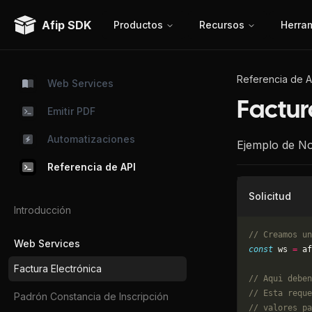
Afip SDK
Productos
Recursos
Herra
Referencia de A
Web Services
Factur
Emitir PDF
Automatizaciones
Ejemplo de No
Referencia de API
Solicitud
Introducción
// Creamos un
Web Services
const
 ws 
=
 af
Factura Electrónica
// Aqui deben
// Esta reque
Padrón Constancia de Inscripción
// valores pa