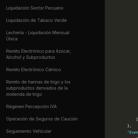
             
Liquidación Sector Pecuario
             
             
Liquidación de Tabaco Verde
             
             
Lechería - Liquidación Mensual
             
Única
             
             
Remito Electrónico para Azúcar,
             
Alcohol y Subproductos
             
             
Remito Electrónico Cárnico
             
             
Remito de harinas de trigo y los
             
subproductos derivados de la
molienda de trigo
             
             
Régimen Percepción IVA
             
             
Operación de Seguros de Caución
            ]
        },
Seguimiento Vehicular
        "Even