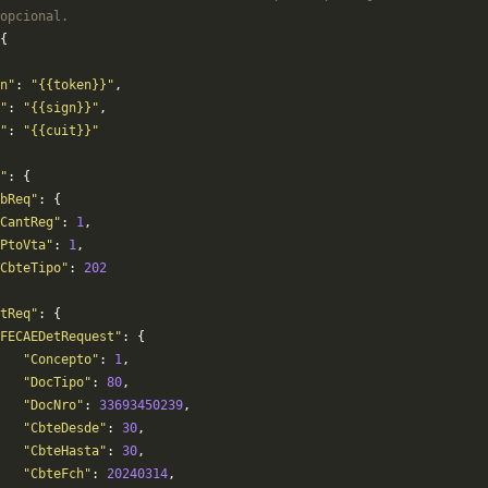
opcional.
{
n"
: 
"{{token}}"
,
"
: 
"{{sign}}"
,
"
: 
"{{cuit}}"
"
: {
bReq"
: {
CantReg"
: 
1
,
PtoVta"
: 
1
,
CbteTipo"
: 
202
tReq"
: {
FECAEDetRequest"
: {
   "Concepto"
: 
1
,
   "DocTipo"
: 
80
,
   "DocNro"
: 
33693450239
,
   "CbteDesde"
: 
30
,
   "CbteHasta"
: 
30
,
   "CbteFch"
: 
20240314
,