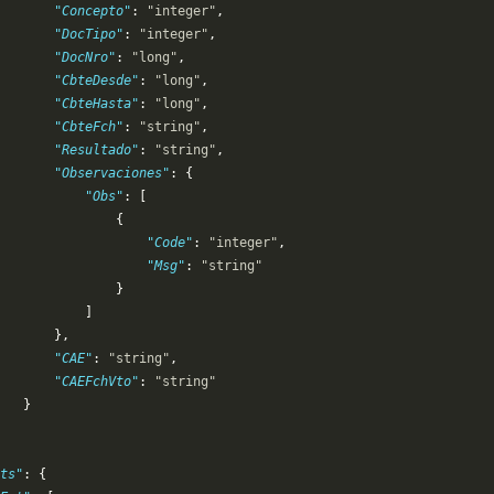
       "Concepto"
: 
"integer"
,
       "DocTipo"
: 
"integer"
,
       "DocNro"
: 
"long"
,
       "CbteDesde"
: 
"long"
,
       "CbteHasta"
: 
"long"
,
       "CbteFch"
: 
"string"
,
       "Resultado"
: 
"string"
,
       "Observaciones"
: {
           "Obs"
: [
               {
                   "Code"
: 
"integer"
,
                   "Msg"
: 
"string"
               }
           ]
       },
       "CAE"
: 
"string"
,
       "CAEFchVto"
: 
"string"
   }
ts"
: {