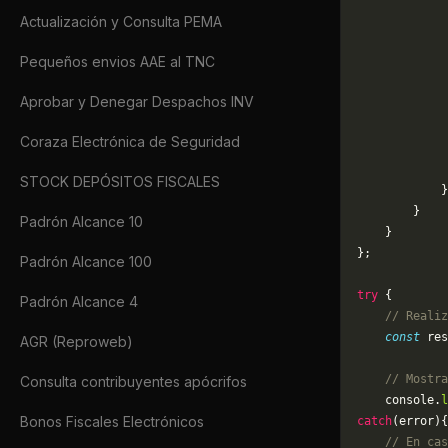
             
Actualización y Consulta PEMA
             
             
Pequeños envios AAE al TNC
             
             
Aprobar y Denegar Despachos INV
             
             
Coraza Electrónica de Seguridad
             
             
STOCK DEPÓSITOS FISCALES
            }
        }
Padrón Alcance 10
    }
};
Padrón Alcance 100
try
 {
Padrón Alcance 4
    // Realiz
    const
 res
AGR (Reproweb)
    // Mostra
Consulta contribuyentes apócrifos
    console.
l
Bonos Fiscales Electrónicos
catch
(error){
    // En cas