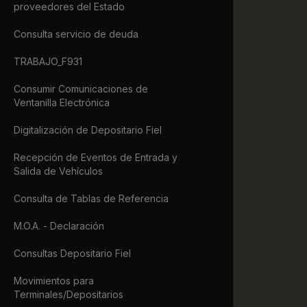
proveedores del Estado
             
             
Consulta servicio de deuda
             
             
TRABAJO_F931
             
             
Consumir Comunicaciones de
             
Ventanilla Electrónica
             
             
Digitalización de Depositario Fiel
            
             
Recepción de Eventos de Entrada y
             
Salida de Vehículos
             
             
Consulta de Tablas de Referencia
             
             
M.O.A. - Declaración
             
             
Consultas Depositario Fiel
             
             
Movimientos para
Terminales/Depositarios
             