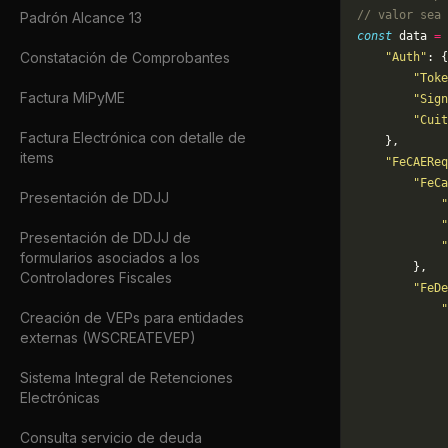
// valor sea 
Padrón Alcance 13
const
 data 
=
 
Constatación de Comprobantes
    "Auth"
: {
        "Toke
Factura MiPyME
        "Sign
        "Cuit
Factura Electrónica con detalle de
    },
items
    "FeCAEReq
        "FeCa
Presentación de DDJJ
            "
            "
Presentación de DDJJ de
            "
formularios asociados a los
        },
Controladores Fiscales
        "FeDe
            "
Creación de VEPs para entidades
             
externas (WSCREATEVEP)
             
             
Sistema Integral de Retenciones
             
Electrónicas
             
             
Consulta servicio de deuda