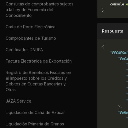
Consultas de comprobantes sujetos
	console.
e
a la Ley de Economía del
}
Conocimiento
Carta de Porte Electrónica
Respuesta
Comprobantes de Turismo
{
Certificados DNRPA
    "FECAESol
        "FeCa
Factura Electrónica de Exportación
            "
            "
Registro de Beneficios Fiscales en
            "
el Impuesto sobre los Créditos y
            "
Débitos en Cuentas Bancarias y
            "
Otras
            
JAZA Service
            
        },
Liquidación de Caña de Azúcar
        "FeDe
            "
Liquidación Primaria de Granos
             