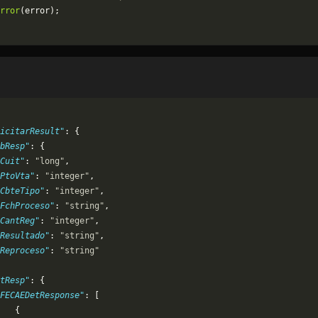
rror
(error);
icitarResult"
: {
bResp"
: {
Cuit"
: 
"long"
,
PtoVta"
: 
"integer"
,
CbteTipo"
: 
"integer"
,
FchProceso"
: 
"string"
,
CantReg"
: 
"integer"
,
"Resultado"
: 
"string"
,
"Reproceso"
: 
"string"
tResp"
: {
FECAEDetResponse"
: [
   {