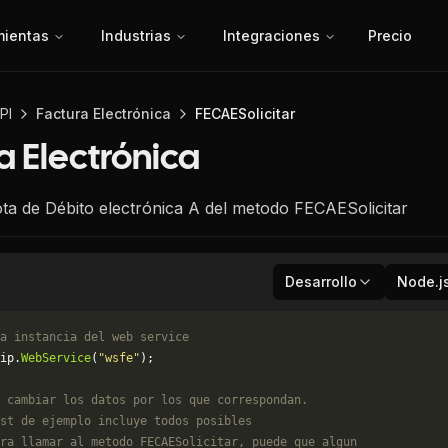
mientas
Industrias
Integraciones
Precio
PI
Factura Electrónica
FECAESolicitar
a Electrónica
ta de Débito electrónica A del metodo FECAESolicitar
Desarrollo
Node.j
a instancia del web service
ip.
WebService
(
"wsfe"
);
 cambiar los datos por los que correspondan. 
st de ejemplo incluye todos posibles 
ra llamar al metodo FECAESolicitar, puede que algun