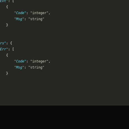
Evt"
: [
   {
       "Code"
: 
"integer"
,
       "Msg"
: 
"string"
   }
rs"
: {
Err"
: [
   {
       "Code"
: 
"integer"
,
       "Msg"
: 
"string"
   }