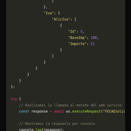
                    ]
                },
                "Iva"
: {
                    "AlicIva"
: [
                        {
                            "Id"
: 
5
,
                            "BaseImp"
: 
100
,
                            "Importe"
: 
21
                        }
                    ]
                }
            }
        }
    }
};
try
 {
    // Realizamos la llamada al metodo del web service
    const
 response 
=
 await
 ws.
executeRequest
(
"FECAESolicit
    // Mostramos la respuesta por consola
    console.
log
(response);