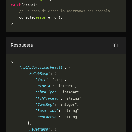
catch
(error){
    // En caso de error lo mostramos por consola
	console.
error
(error);
}
Respuesta
Copiar
{
    "FECAESolicitarResult"
: {
        "FeCabResp"
: {
            "Cuit"
: 
"long"
,
            "PtoVta"
: 
"integer"
,
            "CbteTipo"
: 
"integer"
,
            "FchProceso"
: 
"string"
,
            "CantReg"
: 
"integer"
,
            "Resultado"
: 
"string"
,
            "Reproceso"
: 
"string"
        },
        "FeDetResp"
: {