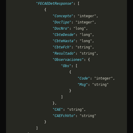
            "FECAEDetResponse"
: [
                {
                    "Concepto"
: 
"integer"
,
                    "DocTipo"
: 
"integer"
,
                    "DocNro"
: 
"long"
,
                    "CbteDesde"
: 
"long"
,
                    "CbteHasta"
: 
"long"
,
                    "CbteFch"
: 
"string"
,
                    "Resultado"
: 
"string"
,
                    "Observaciones"
: {
                        "Obs"
: [
                            {
                                "Code"
: 
"integer"
,
                                "Msg"
: 
"string"
                            }
                        ]
                    },
                    "CAE"
: 
"string"
,
                    "CAEFchVto"
: 
"string"
                }
            ]