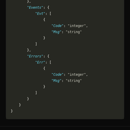
        },
        "Events"
: {
            "Evt"
: [
                {
                    "Code"
: 
"integer"
,
                    "Msg"
: 
"string"
                }
            ]
        },
        "Errors"
: {
            "Err"
: [
                {
                    "Code"
: 
"integer"
,
                    "Msg"
: 
"string"
                }
            ]
        }
    }
}