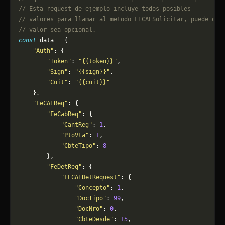
// Esta request de ejemplo incluye todos posibles 
// valores para llamar al metodo FECAESolicitar, puede que
// valor sea opcional.
const
 data 
=
 {
    "Auth"
: {
        "Token"
: 
"{{token}}"
,
        "Sign"
: 
"{{sign}}"
,
        "Cuit"
: 
"{{cuit}}"
    },
    "FeCAEReq"
: {
        "FeCabReq"
: {
            "CantReg"
: 
1
,
            "PtoVta"
: 
1
,
            "CbteTipo"
: 
8
        },
        "FeDetReq"
: {
            "FECAEDetRequest"
: {
                "Concepto"
: 
1
,
                "DocTipo"
: 
99
,
                "DocNro"
: 
0
,
                "CbteDesde"
: 
15
,