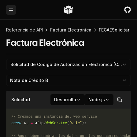
Toggle Menu
Referencia de API
Factura Electrónica
FECAESolicitar
Factura Electrónica
Solicitud de Código de Autorización Electrónico (CAE)
Nota de Crédito B
Solicitud
Desarrollo
Node.js
Copiar
// Creamos una instancia del web service
const
 ws 
=
 afip.
WebService
(
"wsfe"
);
// Aqui deben cambiar los datos por los que correspondan. 