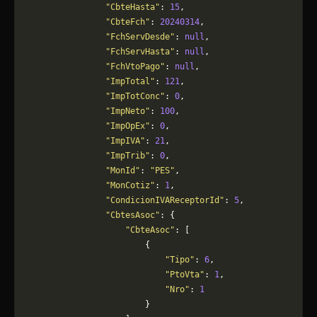
                "CbteHasta"
: 
15
,
                "CbteFch"
: 
20240314
,
                "FchServDesde"
: 
null
,
                "FchServHasta"
: 
null
,
                "FchVtoPago"
: 
null
,
                "ImpTotal"
: 
121
,
                "ImpTotConc"
: 
0
,
                "ImpNeto"
: 
100
,
                "ImpOpEx"
: 
0
,
                "ImpIVA"
: 
21
,
                "ImpTrib"
: 
0
,
                "MonId"
: 
"PES"
,
                "MonCotiz"
: 
1
,
                "CondicionIVAReceptorId"
: 
5
,
                "CbtesAsoc"
: {
                    "CbteAsoc"
: [
                        {
                            "Tipo"
: 
6
,
                            "PtoVta"
: 
1
,
                            "Nro"
: 
1
                        }