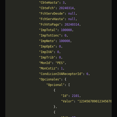
                "CbteHasta"
: 
3
,
                "CbteFch"
: 
20240314
,
                "FchServDesde"
: 
null
,
                "FchServHasta"
: 
null
,
                "FchVtoPago"
: 
20240314
,
                "ImpTotal"
: 
100000
,
                "ImpTotConc"
: 
0
,
                "ImpNeto"
: 
100000
,
                "ImpOpEx"
: 
0
,
                "ImpIVA"
: 
0
,
                "ImpTrib"
: 
0
,
                "MonId"
: 
"PES"
,
                "MonCotiz"
: 
1
,
                "CondicionIVAReceptorId"
: 
6
,
                "Opcionales"
: {
                    "Opcional"
: [
                        {
                            "Id"
: 
2101
,
                            "Valor"
: 
"12345678901234567890
                        },
                        {