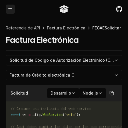
Toggle Menu
Referencia de API
Factura Electrónica
FECAESolicitar
Factura Electrónica
Solicitud de Código de Autorización Electrónico (CAE)
Factura de Crédito electrónica C
Solicitud
Desarrollo
Node.js
Copiar
// Creamos una instancia del web service
const
 ws 
=
 afip.
WebService
(
"wsfe"
);
// Aqui deben cambiar los datos por los que correspondan. 