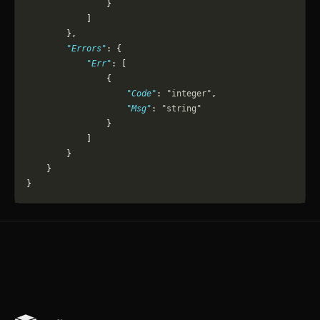
                }
            ]
        },
        "Errors"
: {
            "Err"
: [
                {
                    "Code"
: 
"integer"
,
                    "Msg"
: 
"string"
                }
            ]
        }
    }
}