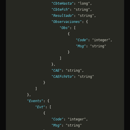
                    "CbteHasta"
: 
"long"
,
                    "CbteFch"
: 
"string"
,
                    "Resultado"
: 
"string"
,
                    "Observaciones"
: {
                        "Obs"
: [
                            {
                                "Code"
: 
"integer"
,
                                "Msg"
: 
"string"
                            }
                        ]
                    },
                    "CAE"
: 
"string"
,
                    "CAEFchVto"
: 
"string"
                }
            ]
        },
        "Events"
: {
            "Evt"
: [
                {
                    "Code"
: 
"integer"
,
                    "Msg"
: 
"string"