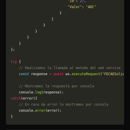
                            "Id"
: 
27
,
                            "Valor"
: 
"ADC"
                        }
                    ]
                }
            }
        }
    }
};
try
 {
    // Realizamos la llamada al metodo del web service
    const
 response 
=
 await
 ws.
executeRequest
(
"FECAESolicit
    // Mostramos la respuesta por consola
    console.
log
(response);
catch
(error){
    // En caso de error lo mostramos por consola
	console.
error
(error);
}