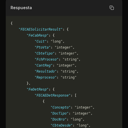
Respuesta
Copiar
{
    "FECAESolicitarResult"
: {
        "FeCabResp"
: {
            "Cuit"
: 
"long"
,
            "PtoVta"
: 
"integer"
,
            "CbteTipo"
: 
"integer"
,
            "FchProceso"
: 
"string"
,
            "CantReg"
: 
"integer"
,
            "Resultado"
: 
"string"
,
            "Reproceso"
: 
"string"
        },
        "FeDetResp"
: {
            "FECAEDetResponse"
: [
                {
                    "Concepto"
: 
"integer"
,
                    "DocTipo"
: 
"integer"
,
                    "DocNro"
: 
"long"
,
                    "CbteDesde"
: 
"long"
,