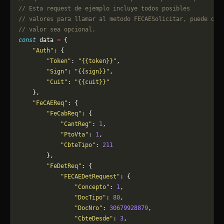
// Esta request de ejemplo incluye todos posibles 
// valores para llamar al metodo FECAESolicitar, puede que
// valor sea opcional.
const
 data 
=
 {
    "Auth"
: {
        "Token"
: 
"{{token}}"
,
        "Sign"
: 
"{{sign}}"
,
        "Cuit"
: 
"{{cuit}}"
    },
    "FeCAEReq"
: {
        "FeCabReq"
: {
            "CantReg"
: 
1
,
            "PtoVta"
: 
1
,
            "CbteTipo"
: 
211
        },
        "FeDetReq"
: {
            "FECAEDetRequest"
: {
                "Concepto"
: 
1
,
                "DocTipo"
: 
80
,
                "DocNro"
: 
30679928879
,
                "CbteDesde"
: 
3
,