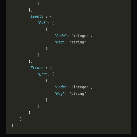
            ]
        },
        "Events"
: {
            "Evt"
: [
                {
                    "Code"
: 
"integer"
,
                    "Msg"
: 
"string"
                }
            ]
        },
        "Errors"
: {
            "Err"
: [
                {
                    "Code"
: 
"integer"
,
                    "Msg"
: 
"string"
                }
            ]
        }
    }
}