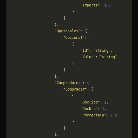
                                "Importe"
: 
1.5
                            }
                        ]
                    },
                    "Opcionales"
: {
                        "Opcional"
: [
                            {
                                "Id"
: 
"string"
,
                                "Valor"
: 
"string"
                            }
                        ]
                    },
                    "Compradores"
: {
                        "Comprador"
: [
                            {
                                "DocTipo"
: 
1
,
                                "DocNro"
: 
1
,
                                "Porcentaje"
: 
1.5
                            }
                        ]
                    },