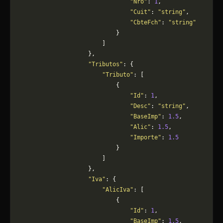
                                "Nro"
: 
1
,
                                "Cuit"
: 
"string"
,
                                "CbteFch"
: 
"string"
                            }
                        ]
                    },
                    "Tributos"
: {
                        "Tributo"
: [
                            {
                                "Id"
: 
1
,
                                "Desc"
: 
"string"
,
                                "BaseImp"
: 
1.5
,
                                "Alic"
: 
1.5
,
                                "Importe"
: 
1.5
                            }
                        ]
                    },
                    "Iva"
: {
                        "AlicIva"
: [
                            {
                                "Id"
: 
1
,
                                "BaseImp"
: 
1.5
,