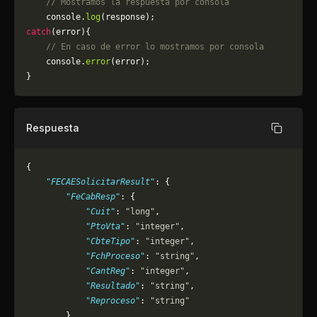
    // Mostramos la respuesta por consola
    console.
log
(response);
catch
(error){
    // En caso de error lo mostramos por consola
	console.
error
(error);
}
Respuesta
Copiar
{
    "FECAESolicitarResult"
: {
        "FeCabResp"
: {
            "Cuit"
: 
"long"
,
            "PtoVta"
: 
"integer"
,
            "CbteTipo"
: 
"integer"
,
            "FchProceso"
: 
"string"
,
            "CantReg"
: 
"integer"
,
            "Resultado"
: 
"string"
,
            "Reproceso"
: 
"string"
        },