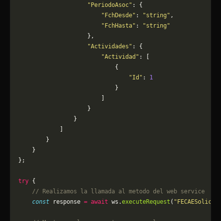
                    "PeriodoAsoc"
: {
                        "FchDesde"
: 
"string"
,
                        "FchHasta"
: 
"string"
                    },
                    "Actividades"
: {
                        "Actividad"
: [
                            {
                                "Id"
: 
1
                            }
                        ]
                    }
                }
            ]
        }
    }
};
try
 {
    // Realizamos la llamada al metodo del web service
    const
 response 
=
 await
 ws.
executeRequest
(
"FECAESolicit