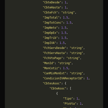
                    "CbteDesde"
: 
1
,
                    "CbteHasta"
: 
1
,
                    "CbteFch"
: 
"string"
,
                    "ImpTotal"
: 
1.5
,
                    "ImpTotConc"
: 
1.5
,
                    "ImpNeto"
: 
1.5
,
                    "ImpOpEx"
: 
1.5
,
                    "ImpTrib"
: 
1.5
,
                    "ImpIVA"
: 
1.5
,
                    "FchServDesde"
: 
"string"
,
                    "FchServHasta"
: 
"string"
,
                    "FchVtoPago"
: 
"string"
,
                    "MonId"
: 
"string"
,
                    "MonCotiz"
: 
1.5
,
                    "CanMisMonExt"
: 
"string"
,
                    "CondicionIVAReceptorId"
: 
1
,
                    "CbtesAsoc"
: {
                        "CbteAsoc"
: [
                            {
                                "Tipo"
: 
1
,
                                "PtoVta"
: 
1
,