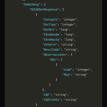
        "FeDetResp"
: {
            "FECAEDetResponse"
: [
                {
                    "Concepto"
: 
"integer"
,
                    "DocTipo"
: 
"integer"
,
                    "DocNro"
: 
"long"
,
                    "CbteDesde"
: 
"long"
,
                    "CbteHasta"
: 
"long"
,
                    "CbteFch"
: 
"string"
,
                    "Resultado"
: 
"string"
,
                    "Observaciones"
: {
                        "Obs"
: [
                            {
                                "Code"
: 
"integer"
,
                                "Msg"
: 
"string"
                            }
                        ]
                    },
                    "CAE"
: 
"string"
,
                    "CAEFchVto"
: 
"string"
                }