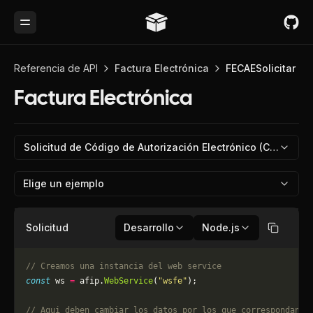
Toggle Menu
Referencia de API
Factura Electrónica
FECAESolicitar
Factura Electrónica
Solicitud de Código de Autorización Electrónico (CAE)
Elige un ejemplo
Solicitud
Desarrollo
Node.js
Copiar
// Creamos una instancia del web service
const
 ws 
=
 afip.
WebService
(
"wsfe"
);
// Aqui deben cambiar los datos por los que correspondan. 