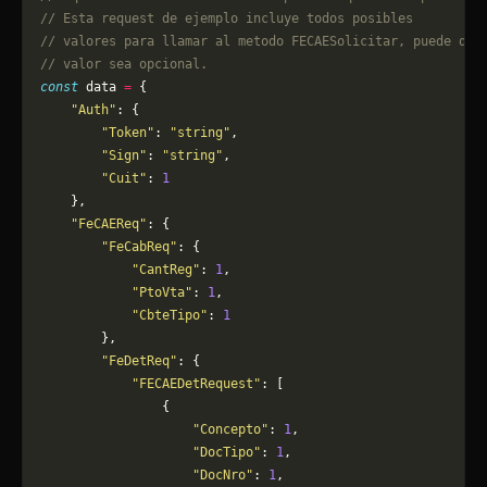
// Esta request de ejemplo incluye todos posibles 
// valores para llamar al metodo FECAESolicitar, puede que
// valor sea opcional.
const
 data 
=
 {
    "Auth"
: {
        "Token"
: 
"string"
,
        "Sign"
: 
"string"
,
        "Cuit"
: 
1
    },
    "FeCAEReq"
: {
        "FeCabReq"
: {
            "CantReg"
: 
1
,
            "PtoVta"
: 
1
,
            "CbteTipo"
: 
1
        },
        "FeDetReq"
: {
            "FECAEDetRequest"
: [
                {
                    "Concepto"
: 
1
,
                    "DocTipo"
: 
1
,
                    "DocNro"
: 
1
,