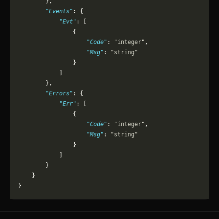
        },
        "Events"
: {
            "Evt"
: [
                {
                    "Code"
: 
"integer"
,
                    "Msg"
: 
"string"
                }
            ]
        },
        "Errors"
: {
            "Err"
: [
                {
                    "Code"
: 
"integer"
,
                    "Msg"
: 
"string"
                }
            ]
        }
    }
}