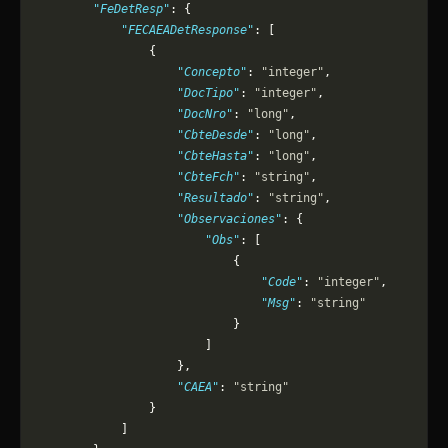
        "FeDetResp"
: {
            "FECAEADetResponse"
: [
                {
                    "Concepto"
: 
"integer"
,
                    "DocTipo"
: 
"integer"
,
                    "DocNro"
: 
"long"
,
                    "CbteDesde"
: 
"long"
,
                    "CbteHasta"
: 
"long"
,
                    "CbteFch"
: 
"string"
,
                    "Resultado"
: 
"string"
,
                    "Observaciones"
: {
                        "Obs"
: [
                            {
                                "Code"
: 
"integer"
,
                                "Msg"
: 
"string"
                            }
                        ]
                    },
                    "CAEA"
: 
"string"
                }
            ]