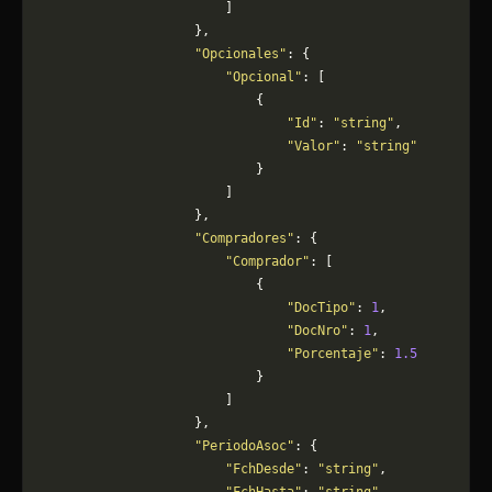
                        ]
                    },
                    "Opcionales"
: {
                        "Opcional"
: [
                            {
                                "Id"
: 
"string"
,
                                "Valor"
: 
"string"
                            }
                        ]
                    },
                    "Compradores"
: {
                        "Comprador"
: [
                            {
                                "DocTipo"
: 
1
,
                                "DocNro"
: 
1
,
                                "Porcentaje"
: 
1.5
                            }
                        ]
                    },
                    "PeriodoAsoc"
: {
                        "FchDesde"
: 
"string"
,