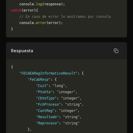
    console.
log
(response);
catch
(error){
    // En caso de error lo mostramos por consola
	console.
error
(error);
}
Respuesta
Copiar
{
    "FECAEARegInformativoResult"
: {
        "FeCabResp"
: {
            "Cuit"
: 
"long"
,
            "PtoVta"
: 
"integer"
,
            "CbteTipo"
: 
"integer"
,
            "FchProceso"
: 
"string"
,
            "CantReg"
: 
"integer"
,
            "Resultado"
: 
"string"
,
            "Reproceso"
: 
"string"
        },