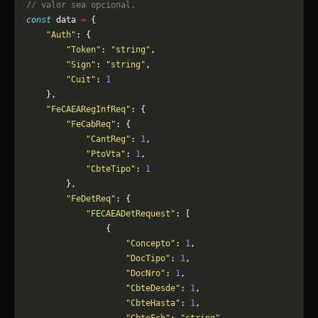
// valor sea opcional.
const
 data 
=
 {
    "Auth"
: {
        "Token"
: 
"string"
,
        "Sign"
: 
"string"
,
        "Cuit"
: 
1
    },
    "FeCAEARegInfReq"
: {
        "FeCabReq"
: {
            "CantReg"
: 
1
,
            "PtoVta"
: 
1
,
            "CbteTipo"
: 
1
        },
        "FeDetReq"
: {
            "FECAEADetRequest"
: [
                {
                    "Concepto"
: 
1
,
                    "DocTipo"
: 
1
,
                    "DocNro"
: 
1
,
                    "CbteDesde"
: 
1
,
                    "CbteHasta"
: 
1
,