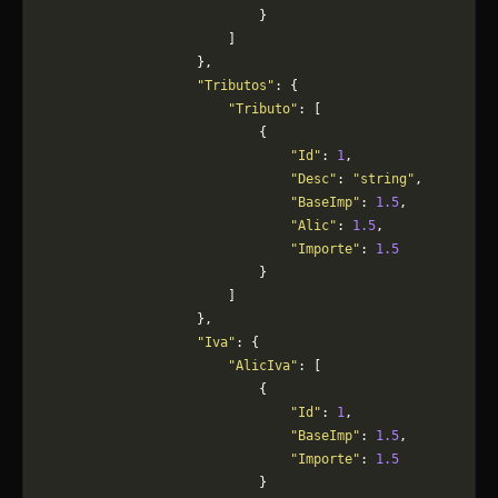
                            }
                        ]
                    },
                    "Tributos"
: {
                        "Tributo"
: [
                            {
                                "Id"
: 
1
,
                                "Desc"
: 
"string"
,
                                "BaseImp"
: 
1.5
,
                                "Alic"
: 
1.5
,
                                "Importe"
: 
1.5
                            }
                        ]
                    },
                    "Iva"
: {
                        "AlicIva"
: [
                            {
                                "Id"
: 
1
,
                                "BaseImp"
: 
1.5
,
                                "Importe"
: 
1.5
                            }