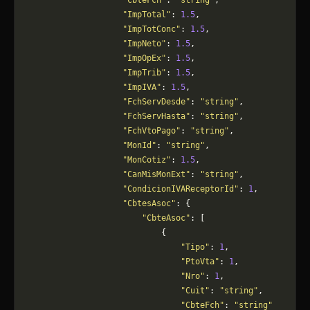
                    "CbteFch"
: 
"string"
,
                    "ImpTotal"
: 
1.5
,
                    "ImpTotConc"
: 
1.5
,
                    "ImpNeto"
: 
1.5
,
                    "ImpOpEx"
: 
1.5
,
                    "ImpTrib"
: 
1.5
,
                    "ImpIVA"
: 
1.5
,
                    "FchServDesde"
: 
"string"
,
                    "FchServHasta"
: 
"string"
,
                    "FchVtoPago"
: 
"string"
,
                    "MonId"
: 
"string"
,
                    "MonCotiz"
: 
1.5
,
                    "CanMisMonExt"
: 
"string"
,
                    "CondicionIVAReceptorId"
: 
1
,
                    "CbtesAsoc"
: {
                        "CbteAsoc"
: [
                            {
                                "Tipo"
: 
1
,
                                "PtoVta"
: 
1
,
                                "Nro"
: 
1
,
                                "Cuit"
: 
"string"
,
                                "CbteFch"
: 
"string"