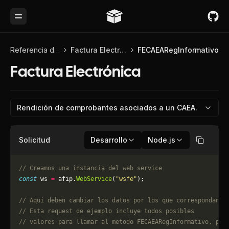
Toggle Menu
Referencia de API
Factura Electrónica
FECAEARegInformativo
Factura Electrónica
Rendición de comprobantes asociados a un CAEA.
Solicitud
Desarrollo
Node.js
Copiar
// Creamos una instancia del web service
const
 ws 
=
 afip.
WebService
(
"wsfe"
);
// Aqui deben cambiar los datos por los que correspondan. 
// Esta request de ejemplo incluye todos posibles 
// valores para llamar al metodo FECAEARegInformativo, pue