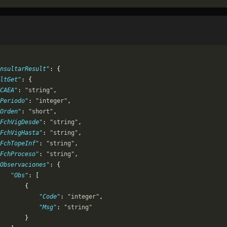
nsultarResult"
: {
ltGet"
: {
CAEA"
: 
"string"
,
Periodo"
: 
"integer"
,
Orden"
: 
"short"
,
FchVigDesde"
: 
"string"
,
FchVigHasta"
: 
"string"
,
FchTopeInf"
: 
"string"
,
FchProceso"
: 
"string"
,
Observaciones"
: {
   "Obs"
: [
       {
           "Code"
: 
"integer"
,
           "Msg"
: 
"string"
       }