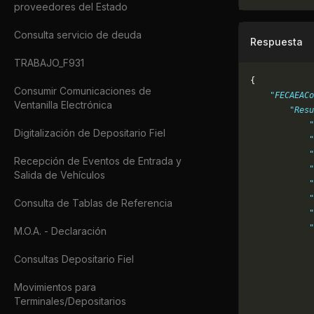
proveedores del Estado
Consulta servicio de deuda
Respuesta
TRABAJO_F931
{
Consumir Comunicaciones de
    "FECAEACo
Ventanilla Electrónica
        "Resu
            "
Digitalización de Depositario Fiel
            "
            "
Recepción de Eventos de Entrada y
            "
Salida de Vehículos
            "
            "
Consulta de Tablas de Referencia
            "
            "
M.O.A. - Declaración
             
             
Consultas Depositario Fiel
             
Movimientos para
             
Terminales/Depositarios
             