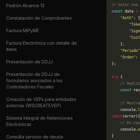
// valor sea 
Padrón Alcance 13
const
 data 
=
 
Constatación de Comprobantes
    "Auth"
: {
        "Toke
Factura MiPyME
        "Sign
        "Cuit
Factura Electrónica con detalle de
    },
items
    "Periodo"
    "Orden"
: 
Presentación de DDJJ
};
Presentación de DDJJ de
try
 {
formularios asociados a los
    // Realiz
Controladores Fiscales
    const
 res
Creación de VEPs para entidades
    // Mostra
externas (WSCREATEVEP)
    console.
l
catch
(error){
Sistema Integral de Retenciones
    // En cas
Electrónicas
	console.
e
}
Consulta servicio de deuda