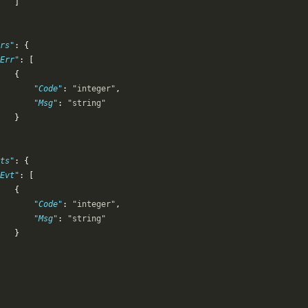
   ]
rs"
: {
Err"
: [
   {
       "Code"
: 
"integer"
,
       "Msg"
: 
"string"
   }
ts"
: {
Evt"
: [
   {
       "Code"
: 
"integer"
,
       "Msg"
: 
"string"
   }