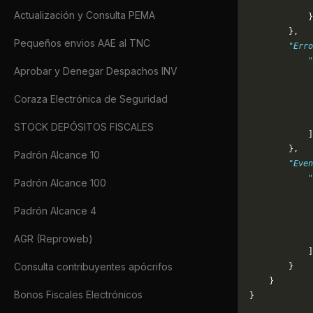
             
Actualización y Consulta PEMA
            }
        },
Pequeños envios AAE al TNC
        "Erro
            "
Aprobar y Denegar Despachos INV
             
             
Coraza Electrónica de Seguridad
             
             
STOCK DEPÓSITOS FISCALES
            ]
        },
Padrón Alcance 10
        "Even
            "
Padrón Alcance 100
             
             
Padrón Alcance 4
             
             
AGR (Reproweb)
            ]
Consulta contribuyentes apócrifos
        }
    }
Bonos Fiscales Electrónicos
}