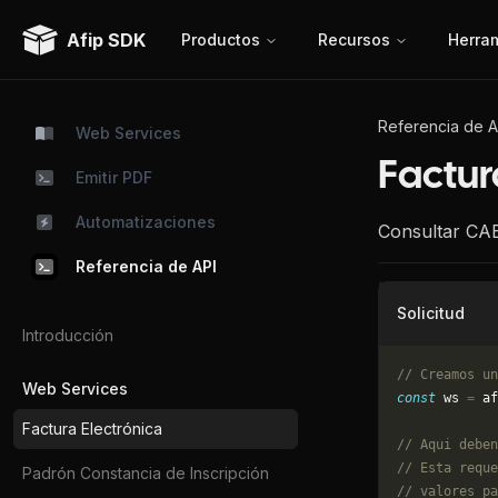
Afip SDK
Productos
Recursos
Herra
Referencia de A
Web Services
Factur
Emitir PDF
Automatizaciones
Consultar CAE
Referencia de API
Solicitud
Introducción
// Creamos un
Web Services
const
 ws 
=
 af
Factura Electrónica
// Aqui deben
// Esta reque
Padrón Constancia de Inscripción
// valores pa