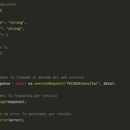
opcional.
{
n"
: 
"string"
,
"
: 
"string"
,
"
: 
1
: 
1
,
1
amos la llamada al metodo del web service
ponse 
=
 await
 ws.
executeRequest
(
"FECAEAConsultar"
, data);
mos la respuesta por consola
og
(response);
o de error lo mostramos por consola
rror
(error);