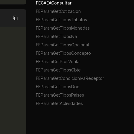
FECAEAConsultar
FEParamGetCotizacion
FEParamGetTiposTributos
Copiar
FEParamGetTiposMonedas
FEParamGetTiposIva
FEParamGetTiposOpcional
FEParamGetTiposConcepto
FEParamGetPtosVenta
FEParamGetTiposCbte
FEParamGetCondicionIvaReceptor
FEParamGetTiposDoc
FEParamGetTiposPaises
FEParamGetActividades