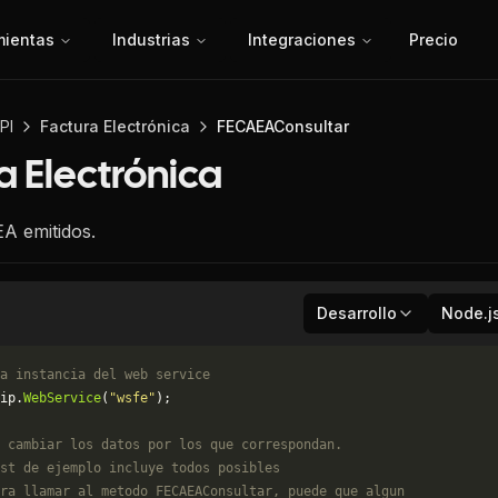
mientas
Industrias
Integraciones
Precio
PI
Factura Electrónica
FECAEAConsultar
a Electrónica
A emitidos.
Desarrollo
Node.j
a instancia del web service
ip.
WebService
(
"wsfe"
);
 cambiar los datos por los que correspondan. 
st de ejemplo incluye todos posibles 
ra llamar al metodo FECAEAConsultar, puede que algun