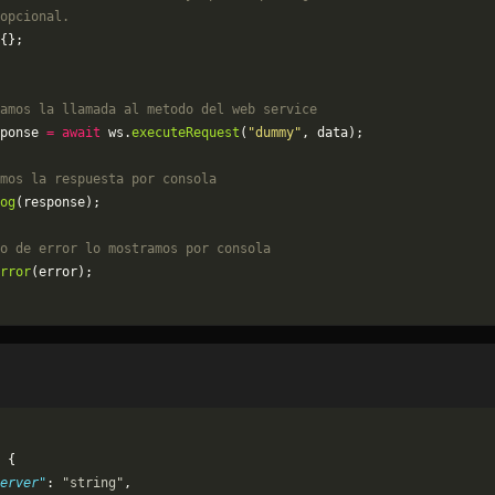
opcional.
{};
amos la llamada al metodo del web service
ponse 
=
 await
 ws.
executeRequest
(
"dummy"
, data);
mos la respuesta por consola
og
(response);
o de error lo mostramos por consola
rror
(error);
 {
erver"
: 
"string"
,