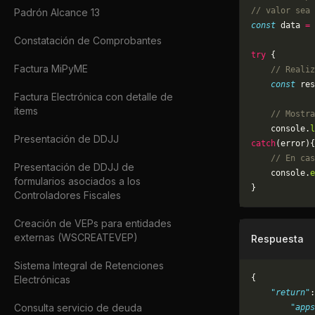
// valor sea 
Padrón Alcance 13
const
 data 
=
 
Constatación de Comprobantes
try
 {
Factura MiPyME
    // Realiz
    const
 res
Factura Electrónica con detalle de
items
    // Mostra
    console.
l
Presentación de DDJJ
catch
(error){
    // En cas
Presentación de DDJJ de
	console.
e
formularios asociados a los
}
Controladores Fiscales
Creación de VEPs para entidades
externas (WSCREATEVEP)
Respuesta
Sistema Integral de Retenciones
{
Electrónicas
    "return"
:
Consulta servicio de deuda
        "apps