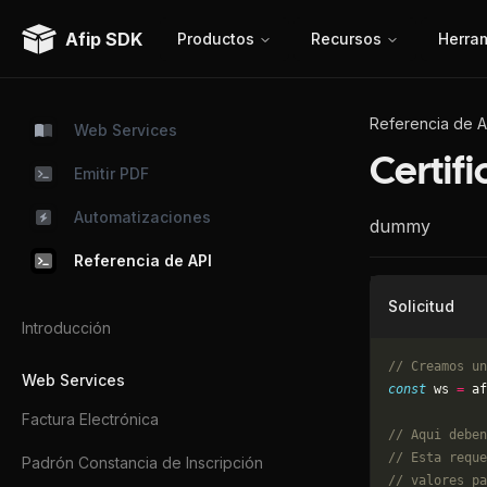
Afip SDK
Productos
Recursos
Herra
Referencia de A
Web Services
Certif
Emitir PDF
Automatizaciones
dummy
Referencia de API
Solicitud
Introducción
// Creamos un
Web Services
const
 ws 
=
 af
Factura Electrónica
// Aqui deben
// Esta reque
Padrón Constancia de Inscripción
// valores pa