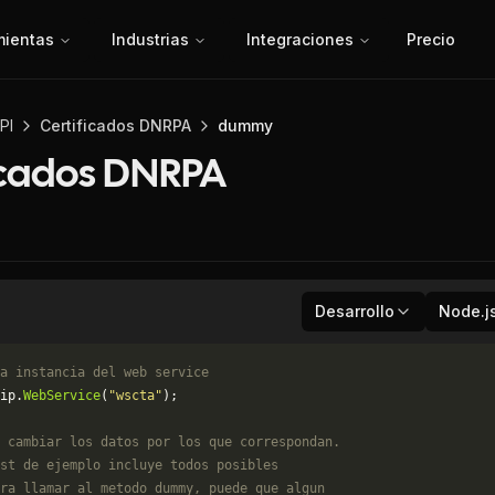
mientas
Industrias
Integraciones
Precio
PI
Certificados DNRPA
dummy
icados DNRPA
Desarrollo
Node.j
a instancia del web service
ip.
WebService
(
"wscta"
);
 cambiar los datos por los que correspondan. 
st de ejemplo incluye todos posibles 
ra llamar al metodo dummy, puede que algun