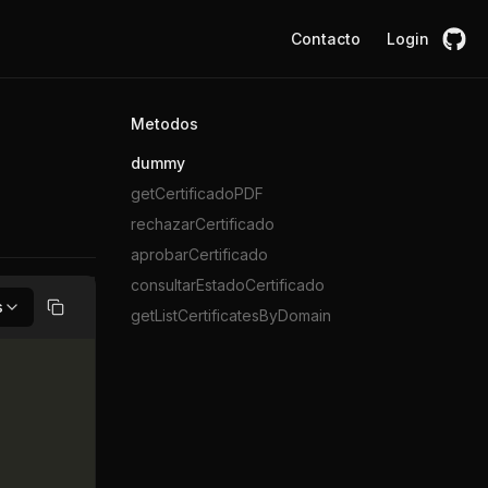
Contacto
Login
Metodos
dummy
getCertificadoPDF
rechazarCertificado
aprobarCertificado
consultarEstadoCertificado
s
getListCertificatesByDomain
Copiar