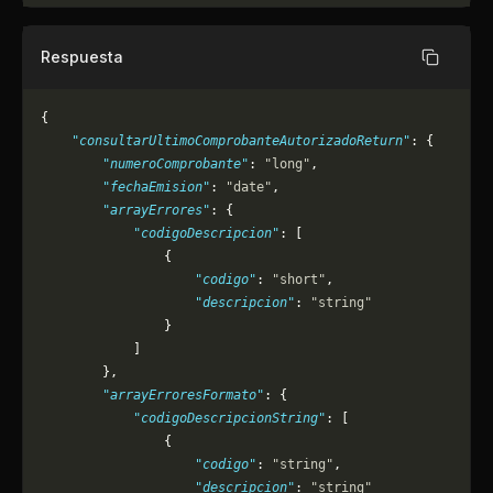
Respuesta
Copiar
{
    "consultarUltimoComprobanteAutorizadoReturn"
: {
        "numeroComprobante"
: 
"long"
,
        "fechaEmision"
: 
"date"
,
        "arrayErrores"
: {
            "codigoDescripcion"
: [
                {
                    "codigo"
: 
"short"
,
                    "descripcion"
: 
"string"
                }
            ]
        },
        "arrayErroresFormato"
: {
            "codigoDescripcionString"
: [
                {
                    "codigo"
: 
"string"
,
                    "descripcion"
: 
"string"