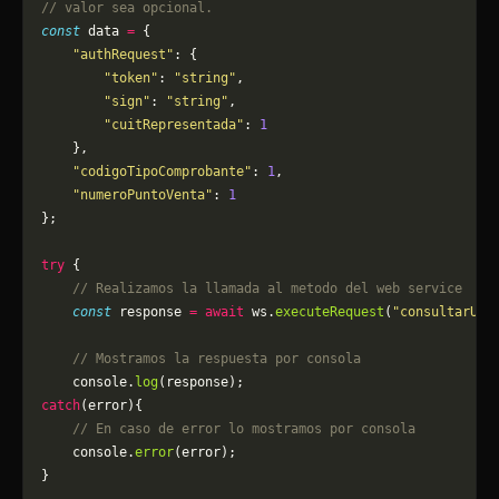
// valor sea opcional.
const
 data 
=
 {
    "authRequest"
: {
        "token"
: 
"string"
,
        "sign"
: 
"string"
,
        "cuitRepresentada"
: 
1
    },
    "codigoTipoComprobante"
: 
1
,
    "numeroPuntoVenta"
: 
1
};
try
 {
    // Realizamos la llamada al metodo del web service
    const
 response 
=
 await
 ws.
executeRequest
(
"consultarUlt
    // Mostramos la respuesta por consola
    console.
log
(response);
catch
(error){
    // En caso de error lo mostramos por consola
	console.
error
(error);
}