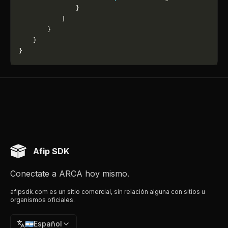
                }
            ]
        }
    }
}
Afip SDK
Conectate a ARCA hoy mismo.
afipsdk.com es un sitio comercial, sin relación alguna con sitios u
organismos oficiales.
🇦🇷
Español