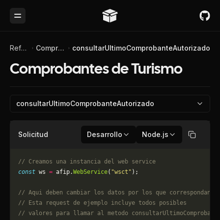
Toggle Menu
Referencia de API
Comprobantes de Turismo
consultarUltimoComprobanteAutorizado
Comprobantes de Turismo
consultarUltimoComprobanteAutorizado
Solicitud
Desarrollo
Node.js
Copiar
// Creamos una instancia del web service
const
 ws 
=
 afip.
WebService
(
"wsct"
);
// Aqui deben cambiar los datos por los que correspondan. 
// Esta request de ejemplo incluye todos posibles 
// valores para llamar al metodo consultarUltimoComprobant