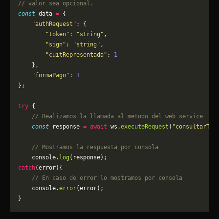
// valor sea opcional.
const
 data 
=
 {
    "authRequest"
: {
        "token"
: 
"string"
,
        "sign"
: 
"string"
,
        "cuitRepresentada"
: 
1
    },
    "formaPago"
: 
1
};
try
 {
    // Realizamos la llamada al metodo del web service
    const
 response 
=
 await
 ws.
executeRequest
(
"consultarTip
    // Mostramos la respuesta por consola
    console.
log
(response);
catch
(error){
    // En caso de error lo mostramos por consola
	console.
error
(error);
}