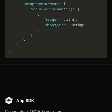
        "arrayErroresFormato"
: {
            "codigoDescripcionString"
: [
                {
                    "codigo"
: 
"string"
,
                    "descripcion"
: 
"string"
                }
            ]
        }
    }
}
Afip SDK
Conectate a ARCA hoy mismo.