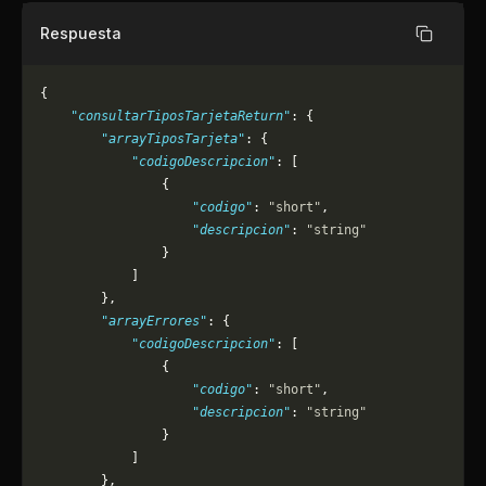
Respuesta
Copiar
{
    "consultarTiposTarjetaReturn"
: {
        "arrayTiposTarjeta"
: {
            "codigoDescripcion"
: [
                {
                    "codigo"
: 
"short"
,
                    "descripcion"
: 
"string"
                }
            ]
        },
        "arrayErrores"
: {
            "codigoDescripcion"
: [
                {
                    "codigo"
: 
"short"
,
                    "descripcion"
: 
"string"
                }
            ]
        },