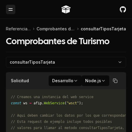
Toggle Menu
Referencia de API
Comprobantes de Turismo
consultarTiposTarjeta
Comprobantes de Turismo
consultarTiposTarjeta
Solicitud
Desarrollo
Node.js
Copiar
// Creamos una instancia del web service
const
 ws 
=
 afip.
WebService
(
"wsct"
);
// Aqui deben cambiar los datos por los que correspondan. 
// Esta request de ejemplo incluye todos posibles 
// valores para llamar al metodo consultarTiposTarjeta, pu