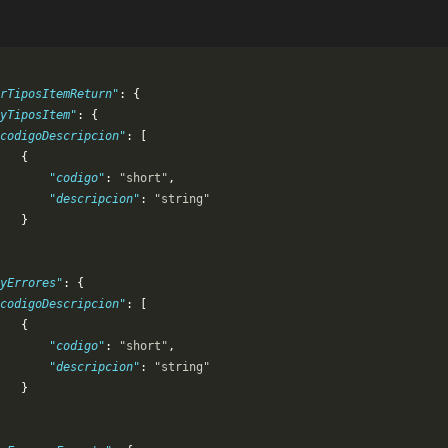
rTiposItemReturn"
: {
yTiposItem"
: {
codigoDescripcion"
: [
   {
       "codigo"
: 
"short"
,
       "descripcion"
: 
"string"
   }
yErrores"
: {
codigoDescripcion"
: [
   {
       "codigo"
: 
"short"
,
       "descripcion"
: 
"string"
   }