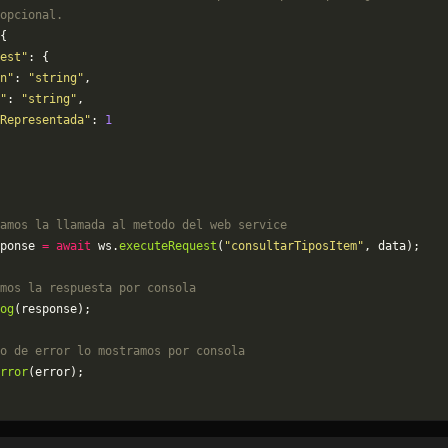
opcional.
{
est"
: {
n"
: 
"string"
,
"
: 
"string"
,
Representada"
: 
1
amos la llamada al metodo del web service
ponse 
=
 await
 ws.
executeRequest
(
"consultarTiposItem"
, data);
mos la respuesta por consola
og
(response);
o de error lo mostramos por consola
rror
(error);