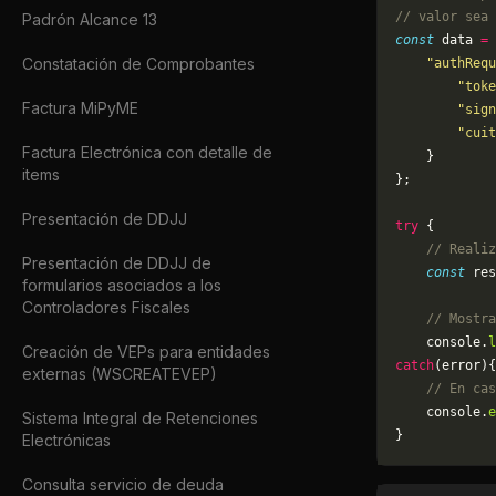
// valor sea 
Padrón Alcance 13
const
 data 
=
 
Constatación de Comprobantes
    "authRequ
        "toke
Factura MiPyME
        "sign
        "cuit
Factura Electrónica con detalle de
    }
items
};
Presentación de DDJJ
try
 {
    // Realiz
Presentación de DDJJ de
    const
 res
formularios asociados a los
Controladores Fiscales
    // Mostra
    console.
l
Creación de VEPs para entidades
catch
(error){
externas (WSCREATEVEP)
    // En cas
	console.
e
Sistema Integral de Retenciones
}
Electrónicas
Consulta servicio de deuda