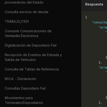
proveedores del Estado
Respuesta
Consulta servicio de deuda
{
TRABAJO_F931
    "consulta
        "arra
Consumir Comunicaciones de
            "
Ventanilla Electrónica
             
             
Digitalización de Depositario Fiel
             
             
Recepción de Eventos de Entrada y
            ]
Salida de Vehículos
        },
        "arra
Consulta de Tablas de Referencia
            "
             
M.O.A. - Declaración
             
             
Consultas Depositario Fiel
             
Movimientos para
            ]
Terminales/Depositarios
        },