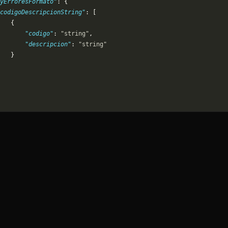
yErroresFormato"
: {
codigoDescripcionString"
: [
   {
       "codigo"
: 
"string"
,
       "descripcion"
: 
"string"
   }