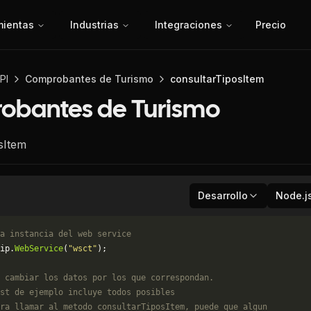
mientas
Industrias
Integraciones
Precio
PI
Comprobantes de Turismo
consultarTiposItem
obantes de Turismo
sItem
Desarrollo
Node.j
a instancia del web service
ip.
WebService
(
"wsct"
);
 cambiar los datos por los que correspondan. 
st de ejemplo incluye todos posibles 
ra llamar al metodo consultarTiposItem, puede que algun