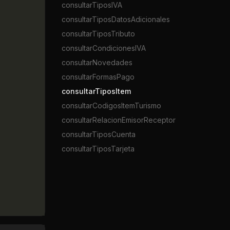
consultarTiposIVA
consultarTiposDatosAdicionales
consultarTiposTributo
consultarCondicionesIVA
consultarNovedades
consultarFormasPago
consultarTiposItem
consultarCodigosItemTurismo
consultarRelacionEmisorReceptor
consultarTiposCuenta
consultarTiposTarjeta