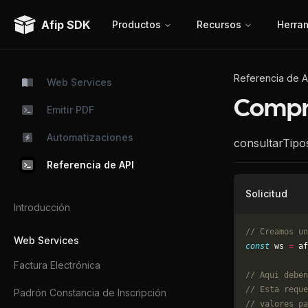
Afip SDK
Productos
Recursos
Herra
Referencia de A
Web Services
Compr
Emitir PDF
Automatizaciones
consultarTipo
Referencia de API
Solicitud
Introducción
// Creamos un
Web Services
const
 ws 
=
 af
Factura Electrónica
// Aqui deben
// Esta reque
Padrón Constancia de Inscripción
// valores pa