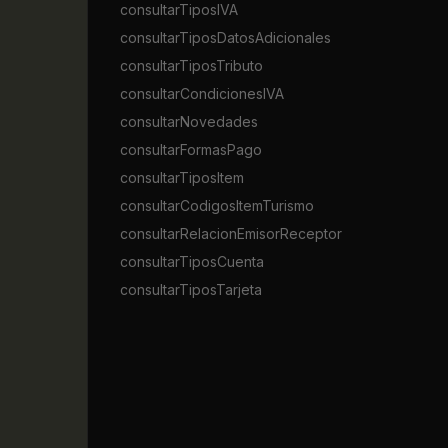
consultarTiposIVA
consultarTiposDatosAdicionales
consultarTiposTributo
consultarCondicionesIVA
consultarNovedades
consultarFormasPago
consultarTiposItem
consultarCodigosItemTurismo
consultarRelacionEmisorReceptor
consultarTiposCuenta
consultarTiposTarjeta