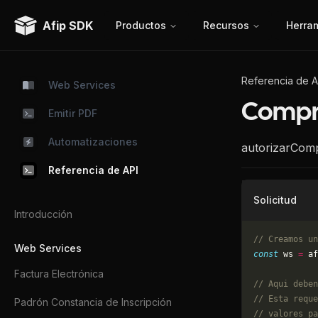
Afip SDK
Productos
Recursos
Herra
Referencia de A
Web Services
Compr
Emitir PDF
Automatizaciones
autorizarCom
Referencia de API
Solicitud
Introducción
// Creamos un
Web Services
const
 ws 
=
 af
Factura Electrónica
// Aqui deben
// Esta reque
Padrón Constancia de Inscripción
// valores pa