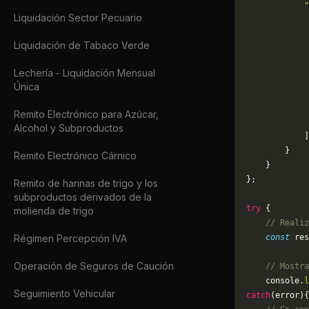
            
Liquidación Sector Pecuario
             
             
Liquidación de Tabaco Verde
             
             
Lechería - Liquidación Mensual
             
Única
             
             
Remito Electrónico para Azúcar,
             
Alcohol y Subproductos
            ]
        }
Remito Electrónico Cárnico
    }
};
Remito de harinas de trigo y los
subproductos derivados de la
try
 {
molienda de trigo
    // Realiz
Régimen Percepción IVA
    const
 res
Operación de Seguros de Caución
    // Mostra
    console.
l
Seguimiento Vehicular
catch
(error){