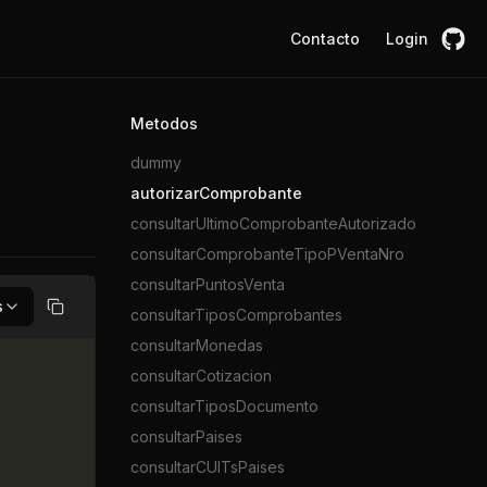
Contacto
Login
Metodos
dummy
autorizarComprobante
consultarUltimoComprobanteAutorizado
consultarComprobanteTipoPVentaNro
consultarPuntosVenta
s
consultarTiposComprobantes
Copiar
consultarMonedas
consultarCotizacion
consultarTiposDocumento
consultarPaises
consultarCUITsPaises