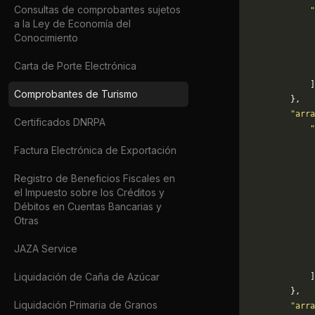
Consultas de comprobantes sujetos
            "
a la Ley de Economía del
             
Conocimiento
             
             
Carta de Porte Electrónica
             
            ]
Comprobantes de Turismo
        },
        "arra
Certificados DNRPA
            "
             
Factura Electrónica de Exportación
            
             
Registro de Beneficios Fiscales en
             
el Impuesto sobre los Créditos y
             
Débitos en Cuentas Bancarias y
             
Otras
             
             
JAZA Service
             
Liquidación de Caña de Azúcar
            ]
        },
Liquidación Primaria de Granos
        "arra