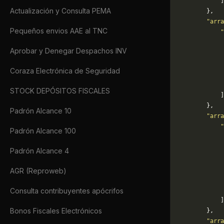
            ]
Actualización y Consulta PEMA
        },
        "arra
Pequeños envios AAE al TNC
            "
             
Aprobar y Denegar Despachos INV
             
             
Coraza Electrónica de Seguridad
             
             
STOCK DEPÓSITOS FISCALES
            ]
        },
Padrón Alcance 10
        "arra
            "
Padrón Alcance 100
             
             
Padrón Alcance 4
             
             
AGR (Reproweb)
             
             
Consulta contribuyentes apócrifos
            ]
Bonos Fiscales Electrónicos
        },
        "arra