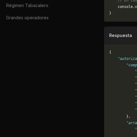
    // En cas
Régimen Tabacalero
	console.
e
}
Grandes operadores
Respuesta
{
    "autoriza
        "comp
            "
            "
            "
            "
            "
            "
            "
        },
        "arra
            "
             