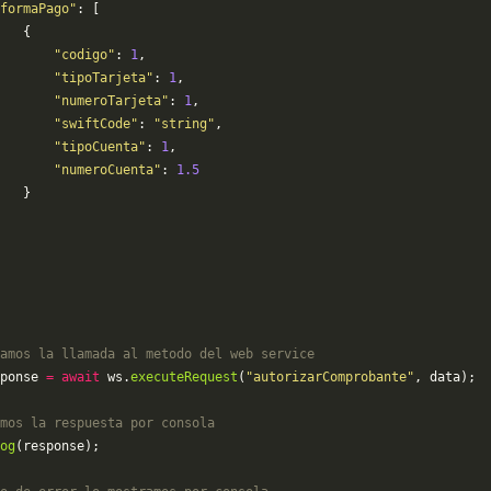
"formaPago"
: [
   {
       "codigo"
: 
1
,
       "tipoTarjeta"
: 
1
,
       "numeroTarjeta"
: 
1
,
       "swiftCode"
: 
"string"
,
       "tipoCuenta"
: 
1
,
       "numeroCuenta"
: 
1.5
   }
amos la llamada al metodo del web service
ponse 
=
 await
 ws.
executeRequest
(
"autorizarComprobante"
, data);
mos la respuesta por consola
og
(response);