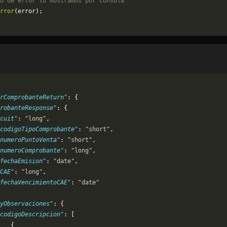
o de error lo mostramos por consola
rror
(error);
rComprobanteReturn"
: {
robanteResponse"
: {
cuit"
: 
"long"
,
codigoTipoComprobante"
: 
"short"
,
numeroPuntoVenta"
: 
"short"
,
numeroComprobante"
: 
"long"
,
fechaEmision"
: 
"date"
,
CAE"
: 
"long"
,
fechaVencimientoCAE"
: 
"date"
yObservaciones"
: {
codigoDescripcion"
: [
   {