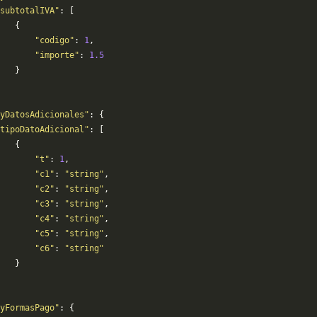
subtotalIVA"
: [
   {
       "codigo"
: 
1
,
       "importe"
: 
1.5
   }
yDatosAdicionales"
: {
tipoDatoAdicional"
: [
   {
        "t"
: 
1
,
       "c1"
: 
"string"
,
       "c2"
: 
"string"
,
       "c3"
: 
"string"
,
       "c4"
: 
"string"
,
       "c5"
: 
"string"
,
       "c6"
: 
"string"
   }
yFormasPago"
: {