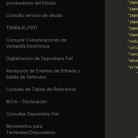
proveedores del Estado
        "impo
        "impo
Consulta servicio de deuda
        "imp
        "impo
TRABAJO_F931
        "impo
        "impo
Consumir Comunicaciones de
        "codi
Ventanilla Electrónica
        "coti
        "canc
Digitalización de Depositario Fiel
        "obs
        "arra
Recepción de Eventos de Entrada y
            "
Salida de Vehículos
             
             
Consulta de Tablas de Referencia
             
             
M.O.A. - Declaración
             
             
Consultas Depositario Fiel
             
             
Movimientos para
Terminales/Depositarios
             