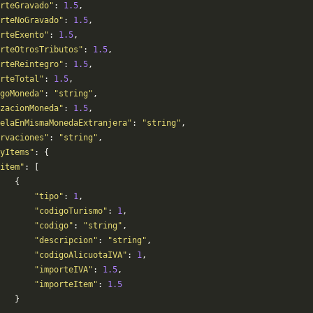
rteGravado"
: 
1.5
,
rteNoGravado"
: 
1.5
,
orteExento"
: 
1.5
,
rteOtrosTributos"
: 
1.5
,
rteReintegro"
: 
1.5
,
rteTotal"
: 
1.5
,
goMoneda"
: 
"string"
,
zacionMoneda"
: 
1.5
,
elaEnMismaMonedaExtranjera"
: 
"string"
,
ervaciones"
: 
"string"
,
yItems"
: {
item"
: [
   {
       "tipo"
: 
1
,
       "codigoTurismo"
: 
1
,
       "codigo"
: 
"string"
,
       "descripcion"
: 
"string"
,
       "codigoAlicuotaIVA"
: 
1
,
       "importeIVA"
: 
1.5
,
       "importeItem"
: 
1.5
   }