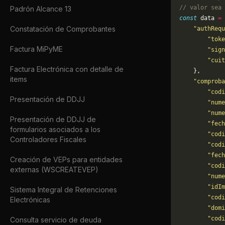
// valor sea 
Padrón Alcance 13
const
 data 
=
 
Constatación de Comprobantes
    "authRequ
        "toke
Factura MiPyME
        "sign
        "cuit
Factura Electrónica con detalle de
    },
items
    "comproba
        "codi
Presentación de DDJJ
        "nume
        "nume
Presentación de DDJJ de
        "fech
formularios asociados a los
        "codi
Controladores Fiscales
        "codi
        "fech
Creación de VEPs para entidades
        "codi
externas (WSCREATEVEP)
        "nume
        "idIm
Sistema Integral de Retenciones
        "codi
Electrónicas
        "domi
        "codi
Consulta servicio de deuda