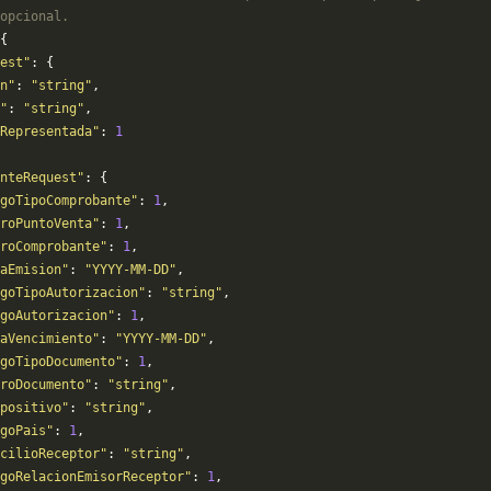
opcional.
{
est"
: {
n"
: 
"string"
,
"
: 
"string"
,
Representada"
: 
1
nteRequest"
: {
goTipoComprobante"
: 
1
,
roPuntoVenta"
: 
1
,
roComprobante"
: 
1
,
aEmision"
: 
"YYYY-MM-DD"
,
goTipoAutorizacion"
: 
"string"
,
goAutorizacion"
: 
1
,
aVencimiento"
: 
"YYYY-MM-DD"
,
goTipoDocumento"
: 
1
,
roDocumento"
: 
"string"
,
positivo"
: 
"string"
,
goPais"
: 
1
,
cilioReceptor"
: 
"string"
,
goRelacionEmisorReceptor"
: 
1
,