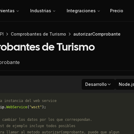
mientas
Industrias
Integraciones
Precio
PI
Comprobantes de Turismo
autorizarComprobante
obantes de Turismo
probante
Desarrollo
Node.j
a instancia del web service
ip.
WebService
(
"wsct"
);
 cambiar los datos por los que correspondan. 
st de ejemplo incluye todos posibles 
ra llamar al metodo autorizarComprobante, puede que algun