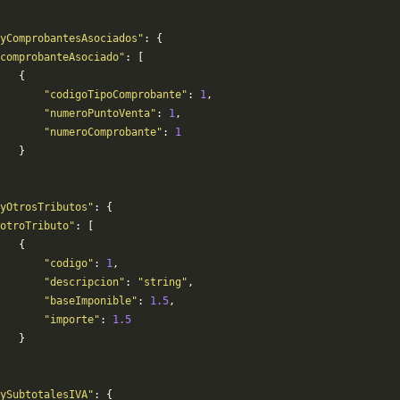
yComprobantesAsociados"
: {
comprobanteAsociado"
: [
   {
       "codigoTipoComprobante"
: 
1
,
       "numeroPuntoVenta"
: 
1
,
       "numeroComprobante"
: 
1
   }
yOtrosTributos"
: {
otroTributo"
: [
   {
       "codigo"
: 
1
,
       "descripcion"
: 
"string"
,
       "baseImponible"
: 
1.5
,
       "importe"
: 
1.5
   }
ySubtotalesIVA"
: {