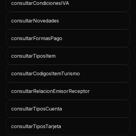
consultarCondicionesIVA
consultarNovedades
consultarFormasPago
consultarTiposItem
consultarCodigosItemTurismo
consultarRelacionEmisorReceptor
consultarTiposCuenta
consultarTiposTarjeta