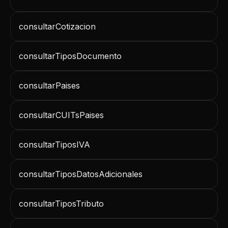
consultarCotizacion
consultarTiposDocumento
consultarPaises
consultarCUITsPaises
consultarTiposIVA
consultarTiposDatosAdicionales
consultarTiposTributo