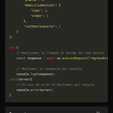
        "planta"
: 
1
,
        "domicilioDestino"
: {
            "tipo"
: 
1
,
            "orden"
: 
1
        },
        "cuitDestinatario"
: 
1
    }
};
try
 {
    // Realizamos la llamada al metodo del web service
    const
 response 
=
 await
 ws.
executeRequest
(
"regresoOrige
    // Mostramos la respuesta por consola
    console.
log
(response);
catch
(error){
    // En caso de error lo mostramos por consola
	console.
error
(error);
}