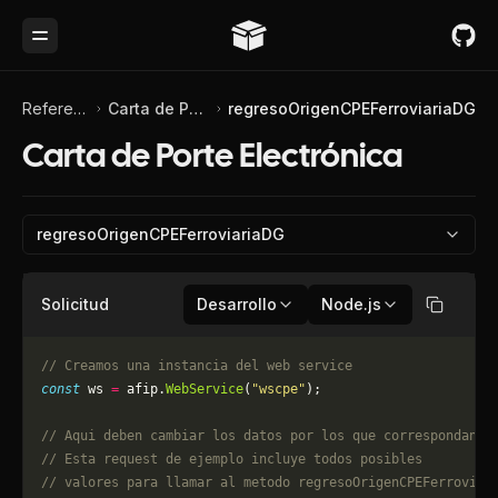
Toggle Menu
Referencia de API
Carta de Porte Electrónica
regresoOrigenCPEFerroviariaDG
Carta de Porte Electrónica
regresoOrigenCPEFerroviariaDG
Solicitud
Desarrollo
Node.js
Copiar
// Creamos una instancia del web service
const
 ws 
=
 afip.
WebService
(
"wscpe"
);
// Aqui deben cambiar los datos por los que correspondan. 
// Esta request de ejemplo incluye todos posibles 
// valores para llamar al metodo regresoOrigenCPEFerroviar