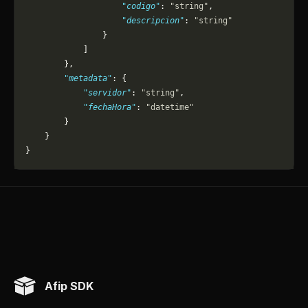
                    "codigo"
: 
"string"
,
                    "descripcion"
: 
"string"
                }
            ]
        },
        "metadata"
: {
            "servidor"
: 
"string"
,
            "fechaHora"
: 
"datetime"
        }
    }
}
Afip SDK