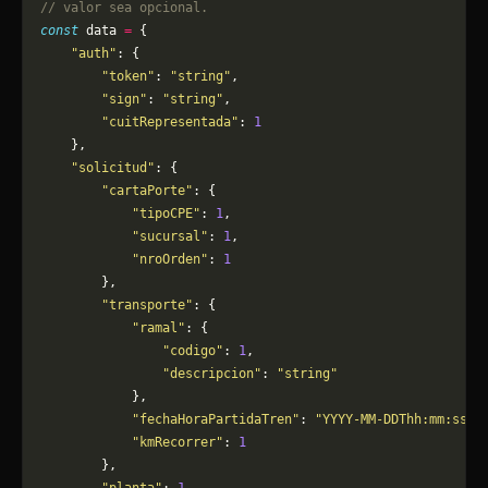
// valor sea opcional.
const
 data 
=
 {
    "auth"
: {
        "token"
: 
"string"
,
        "sign"
: 
"string"
,
        "cuitRepresentada"
: 
1
    },
    "solicitud"
: {
        "cartaPorte"
: {
            "tipoCPE"
: 
1
,
            "sucursal"
: 
1
,
            "nroOrden"
: 
1
        },
        "transporte"
: {
            "ramal"
: {
                "codigo"
: 
1
,
                "descripcion"
: 
"string"
            },
            "fechaHoraPartidaTren"
: 
"YYYY-MM-DDThh:mm:ss"
,
            "kmRecorrer"
: 
1
        },