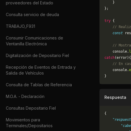
proveedores del Estado
    }
};
Consulta servicio de deuda
try
 {
TRABAJO_F931
    // Realiz
    const
 res
Consumir Comunicaciones de
Ventanilla Electrónica
    // Mostra
    console.
l
Digitalización de Depositario Fiel
catch
(error){
    // En cas
Recepción de Eventos de Entrada y
	console.
e
Salida de Vehículos
}
Consulta de Tablas de Referencia
M.O.A. - Declaración
Respuesta
Consultas Depositario Fiel
{
Movimientos para
    "respuest
Terminales/Depositarios
        "cabe