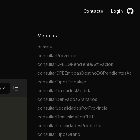
Contacto
Login
Metodos
dummy
consultarProvincias
consultarCPEDGPendienteActivacion
consultarCPEEmitidasDestinoDGPendientesActiva
consultarTiposEmbalaje
s
consultarUnidadesMedida
Copiar
consultarDerivadosGranarios
consultarLocalidadesPorProvincia
consultarDomiciliosPorCUIT
consultarLocalidadesProductor
consultarTiposGrano