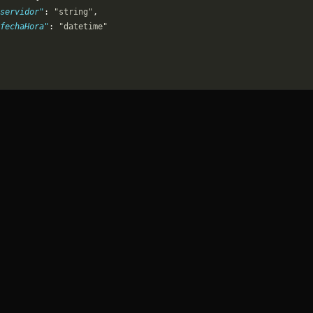
servidor"
: 
"string"
,
"fechaHora"
: 
"datetime"