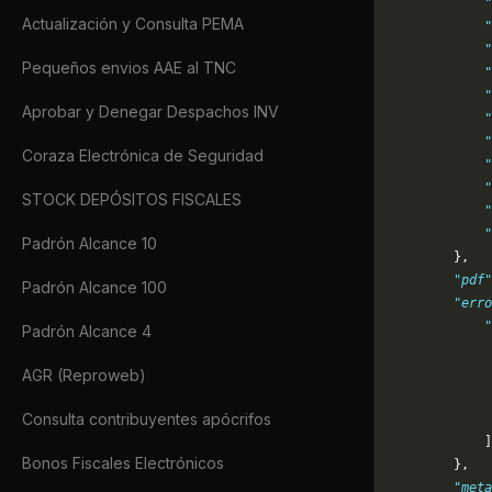
            "
Actualización y Consulta PEMA
            "
            "
Pequeños envios AAE al TNC
            "
            "
Aprobar y Denegar Despachos INV
            "
            "
Coraza Electrónica de Seguridad
            "
            "
STOCK DEPÓSITOS FISCALES
            "
            "
Padrón Alcance 10
        },
        "pdf"
Padrón Alcance 100
        "erro
            "
Padrón Alcance 4
             
             
AGR (Reproweb)
             
Consulta contribuyentes apócrifos
             
            ]
Bonos Fiscales Electrónicos
        },
        "meta