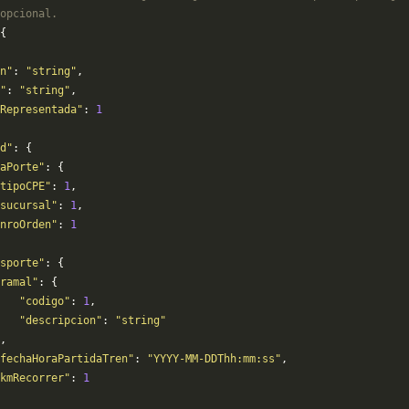
opcional.
{
n"
: 
"string"
,
"
: 
"string"
,
Representada"
: 
1
d"
: {
aPorte"
: {
tipoCPE"
: 
1
,
sucursal"
: 
1
,
nroOrden"
: 
1
sporte"
: {
ramal"
: {
   "codigo"
: 
1
,
   "descripcion"
: 
"string"
,
fechaHoraPartidaTren"
: 
"YYYY-MM-DDThh:mm:ss"
,
kmRecorrer"
: 
1