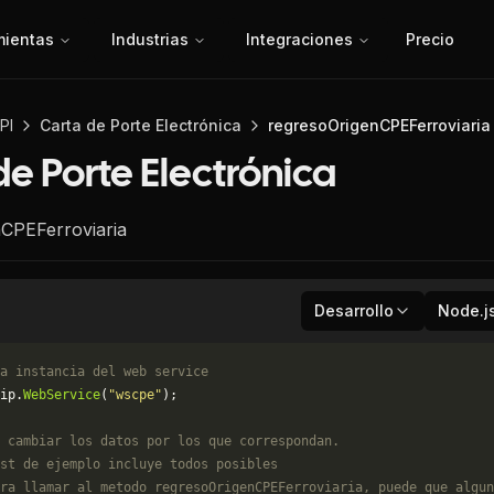
mientas
Industrias
Integraciones
Precio
PI
Carta de Porte Electrónica
regresoOrigenCPEFerroviaria
de Porte Electrónica
CPEFerroviaria
Desarrollo
Node.j
a instancia del web service
ip.
WebService
(
"wscpe"
);
 cambiar los datos por los que correspondan. 
st de ejemplo incluye todos posibles 
ra llamar al metodo regresoOrigenCPEFerroviaria, puede que algun