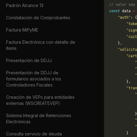
// valor sea 
Padrón Alcance 13
const
 data 
=
 
Constatación de Comprobantes
    "auth"
: {
        "toke
Factura MiPyME
        "sign
        "cuit
Factura Electrónica con detalle de
    },
items
    "solicitu
        "cart
Presentación de DDJJ
            "
            "
Presentación de DDJJ de
            "
formularios asociados a los
        },
Controladores Fiscales
        "tran
            "
Creación de VEPs para entidades
             
externas (WSCREATEVEP)
             
            }
Sistema Integral de Retenciones
            "
Electrónicas
            "
        }
Consulta servicio de deuda