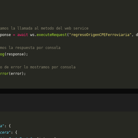
amos la llamada al metodo del web service
ponse 
=
 await
 ws.
executeRequest
(
"regresoOrigenCPEFerroviaria"
, d
mos la respuesta por consola
og
(response);
o de error lo mostramos por consola
rror
(error);
a"
: {
cera"
: {