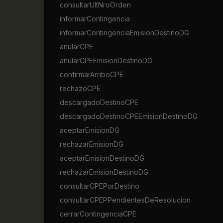
consultarUltNroOrden
informarContingencia
informarContingenciaEmisionDestinoDG
anularCPE
anularCPEEmisionDestinoDG
confirmarArriboCPE
rechazoCPE
descargadoDestinoCPE
descargadoDestinoCPEEmisionDestinoDG
aceptarEmisionDG
rechazarEmisionDG
aceptarEmisionDestinoDG
rechazarEmisionDestinoDG
consultarCPEPorDestino
consultarCPEPPendientesDeResolucion
cerrarContingenciaCPE