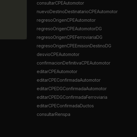
consultarCPEAutomotor
nuevoDestinoDestinatarioCPEAutomotor
regresoOrigenCPEAutomotor
regresoOrigenCPEAutomotorDG
regresoOrigenCPEFerroviariaDG
regresoOrigenCPEEmisionDestinoDG
desvioCPEAutomotor
confirmacionDefinitivaCPEAutomotor
editarCPEAutomotor
editarCPEConfirmadaAutomotor
editarCPEDGConfirmadaAutomotor
editarCPEDGConfirmadaFerroviaria
editarCPEConfirmadaDuctos
consultarRenspa