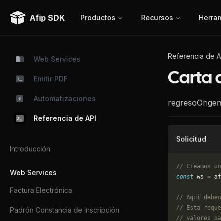
Afip SDK
Productos
Recursos
Herra
Referencia de A
Web Services
Carta 
Emitir PDF
Automatizaciones
regresoOrigen
Referencia de API
Solicitud
Introducción
// Creamos un
Web Services
const
 ws 
=
 af
Factura Electrónica
// Aqui deben
// Esta reque
Padrón Constancia de Inscripción
// valores pa