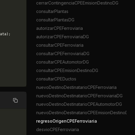
cerrarContingenciaCPEEmisionDestinoDG
consultarPlantas
consultarPlantasDG
autorizarCPEFerroviaria
ata);
autorizarCPEFerroviariaDG
consultarCPEFerroviaria
consultarCPEFerroviariaDG
consultarCPEAutomotorDG
consultarCPEEmisionDestinoDG
consultarCPEDuctos
nuevoDestinoDestinatarioCPEFerroviaria
nuevoDestinoDestinatarioCPEFerroviariaDG
Copiar
nuevoDestinoDestinatarioCPEAutomotorDG
nuevoDestinoDestinatarioCPEEmisionDestinoDG
regresoOrigenCPEFerroviaria
desvioCPEFerroviaria