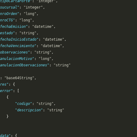
tipoCartaPorte"
: 
"integer"
,
sucursal"
: 
"integer"
,
nroOrden"
: 
"long"
,
nroCTG"
: 
"long"
,
fechaEmision"
: 
"datetime"
,
estado"
: 
"string"
,
fechaInicioEstado"
: 
"datetime"
,
fechaVencimiento"
: 
"datetime"
,
observaciones"
: 
"string"
,
anulacionMotivo"
: 
"long"
,
anulacionObservaciones"
: 
"string"
: 
"base64String"
,
res"
: {
error"
: [
   {
       "codigo"
: 
"string"
,
       "descripcion"
: 
"string"
   }
data"
: {