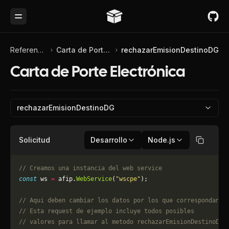
Toggle Menu
Referencia de API
Carta de Porte Electrónica
rechazarEmisionDestinoDG
Carta de Porte Electrónica
rechazarEmisionDestinoDG
Solicitud
Desarrollo
Node.js
Copiar
// Creamos una instancia del web service
const
 ws 
=
 afip.
WebService
(
"wscpe"
);
// Aqui deben cambiar los datos por los que correspondan. 
// Esta request de ejemplo incluye todos posibles 
// valores para llamar al metodo rechazarEmisionDestinoDG,