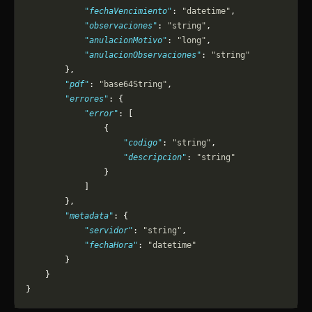
            "fechaVencimiento"
: 
"datetime"
,
            "observaciones"
: 
"string"
,
            "anulacionMotivo"
: 
"long"
,
            "anulacionObservaciones"
: 
"string"
        },
        "pdf"
: 
"base64String"
,
        "errores"
: {
            "error"
: [
                {
                    "codigo"
: 
"string"
,
                    "descripcion"
: 
"string"
                }
            ]
        },
        "metadata"
: {
            "servidor"
: 
"string"
,
            "fechaHora"
: 
"datetime"
        }
    }
}