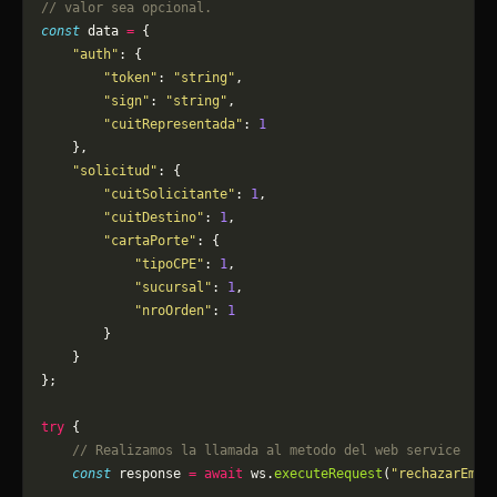
// valor sea opcional.
const
 data 
=
 {
    "auth"
: {
        "token"
: 
"string"
,
        "sign"
: 
"string"
,
        "cuitRepresentada"
: 
1
    },
    "solicitud"
: {
        "cuitSolicitante"
: 
1
,
        "cuitDestino"
: 
1
,
        "cartaPorte"
: {
            "tipoCPE"
: 
1
,
            "sucursal"
: 
1
,
            "nroOrden"
: 
1
        }
    }
};
try
 {
    // Realizamos la llamada al metodo del web service
    const
 response 
=
 await
 ws.
executeRequest
(
"rechazarEmis