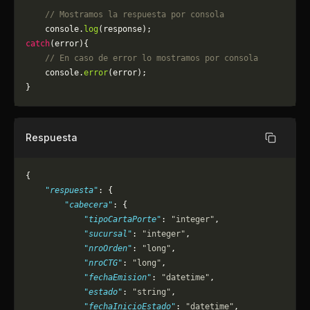
    // Mostramos la respuesta por consola
    console.
log
(response);
catch
(error){
    // En caso de error lo mostramos por consola
	console.
error
(error);
}
Respuesta
Copiar
{
    "respuesta"
: {
        "cabecera"
: {
            "tipoCartaPorte"
: 
"integer"
,
            "sucursal"
: 
"integer"
,
            "nroOrden"
: 
"long"
,
            "nroCTG"
: 
"long"
,
            "fechaEmision"
: 
"datetime"
,
            "estado"
: 
"string"
,
            "fechaInicioEstado"
: 
"datetime"
,