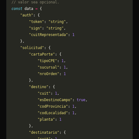
// valor sea opcional.
const
 data 
=
 {
    "auth"
: {
        "token"
: 
"string"
,
        "sign"
: 
"string"
,
        "cuitRepresentada"
: 
1
    },
    "solicitud"
: {
        "cartaPorte"
: {
            "tipoCPE"
: 
1
,
            "sucursal"
: 
1
,
            "nroOrden"
: 
1
        },
        "destino"
: {
            "cuit"
: 
1
,
            "esDestinoCampo"
: 
true
,
            "codProvincia"
: 
1
,
            "codLocalidad"
: 
1
,
            "planta"
: 
1
        },
        "destinatario"
: {