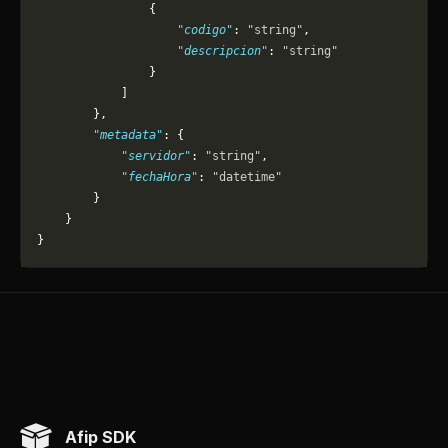
                {
                    "codigo"
: 
"string"
,
                    "descripcion"
: 
"string"
                }
            ]
        },
        "metadata"
: {
            "servidor"
: 
"string"
,
            "fechaHora"
: 
"datetime"
        }
    }
}
Afip SDK