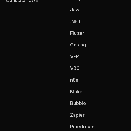
Constatar CAE
Java
.NET
Flutter
Golang
VFP
VB6
n8n
Make
Bubble
Zapier
Pipedream