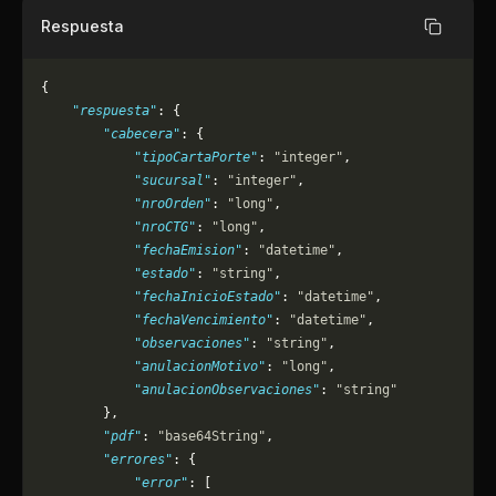
Respuesta
Copiar
{
    "respuesta"
: {
        "cabecera"
: {
            "tipoCartaPorte"
: 
"integer"
,
            "sucursal"
: 
"integer"
,
            "nroOrden"
: 
"long"
,
            "nroCTG"
: 
"long"
,
            "fechaEmision"
: 
"datetime"
,
            "estado"
: 
"string"
,
            "fechaInicioEstado"
: 
"datetime"
,
            "fechaVencimiento"
: 
"datetime"
,
            "observaciones"
: 
"string"
,
            "anulacionMotivo"
: 
"long"
,
            "anulacionObservaciones"
: 
"string"
        },
        "pdf"
: 
"base64String"
,
        "errores"
: {
            "error"
: [