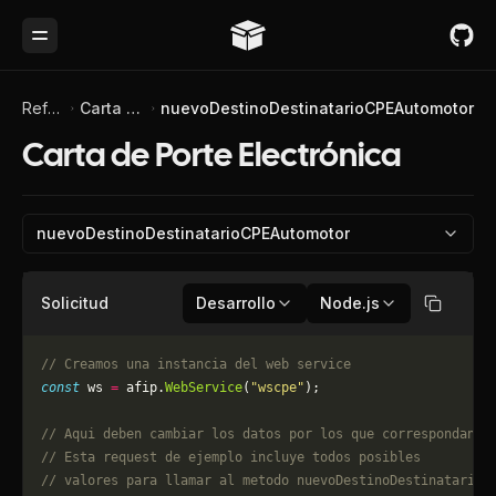
Toggle Menu
Referencia de API
Carta de Porte Electrónica
nuevoDestinoDestinatarioCPEAutomotor
Carta de Porte Electrónica
nuevoDestinoDestinatarioCPEAutomotor
Solicitud
Desarrollo
Node.js
Copiar
// Creamos una instancia del web service
const
 ws 
=
 afip.
WebService
(
"wscpe"
);
// Aqui deben cambiar los datos por los que correspondan. 
// Esta request de ejemplo incluye todos posibles 
// valores para llamar al metodo nuevoDestinoDestinatarioC