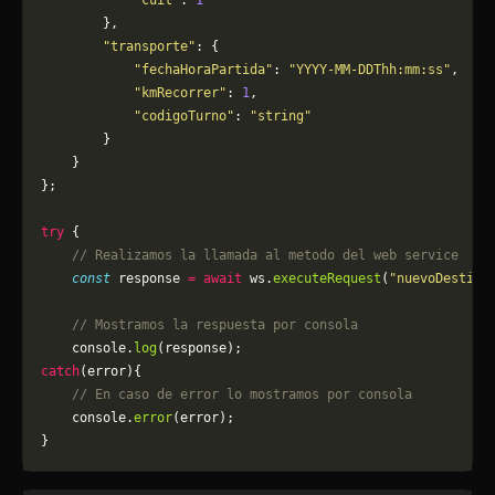
            "cuit"
: 
1
        },
        "transporte"
: {
            "fechaHoraPartida"
: 
"YYYY-MM-DDThh:mm:ss"
,
            "kmRecorrer"
: 
1
,
            "codigoTurno"
: 
"string"
        }
    }
};
try
 {
    // Realizamos la llamada al metodo del web service
    const
 response 
=
 await
 ws.
executeRequest
(
"nuevoDestino
    // Mostramos la respuesta por consola
    console.
log
(response);
catch
(error){
    // En caso de error lo mostramos por consola
	console.
error
(error);
}