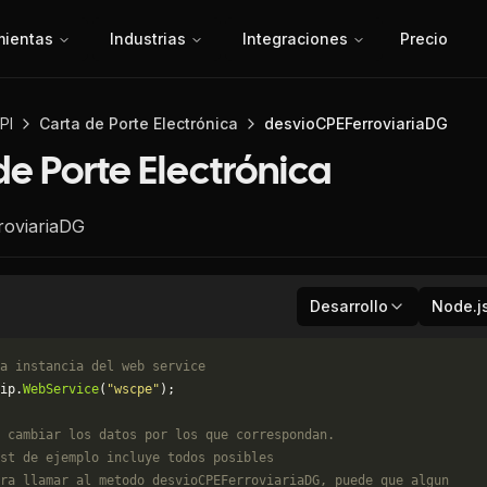
mientas
Industrias
Integraciones
Precio
PI
Carta de Porte Electrónica
desvioCPEFerroviariaDG
de Porte Electrónica
roviariaDG
Desarrollo
Node.j
a instancia del web service
ip.
WebService
(
"wscpe"
);
 cambiar los datos por los que correspondan. 
st de ejemplo incluye todos posibles 
ra llamar al metodo desvioCPEFerroviariaDG, puede que algun