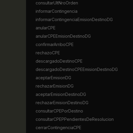
consultarUltNroOrden
informarContingencia
informarContingenciaEmisionDestinoDG
anularCPE
anularCPEEmisionDestinoDG
confirmarArriboCPE
rechazoCPE
descargadoDestinoCPE
descargadoDestinoCPEEmisionDestinoDG
aceptarEmisionDG
rechazarEmisionDG
aceptarEmisionDestinoDG
rechazarEmisionDestinoDG
consultarCPEPorDestino
consultarCPEPPendientesDeResolucion
cerrarContingenciaCPE