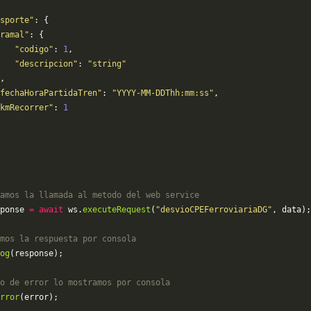
sporte"
: {
ramal"
: {
   "codigo"
: 
1
,
   "descripcion"
: 
"string"
,
fechaHoraPartidaTren"
: 
"YYYY-MM-DDThh:mm:ss"
,
kmRecorrer"
: 
1
amos la llamada al metodo del web service
ponse 
=
 await
 ws.
executeRequest
(
"desvioCPEFerroviariaDG"
, data);
mos la respuesta por consola
og
(response);
o de error lo mostramos por consola
rror
(error);