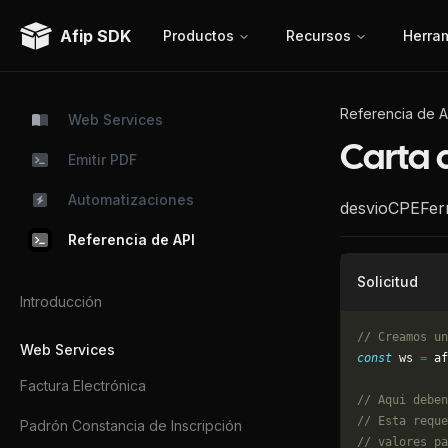
Afip SDK
Productos
Recursos
Herra
Referencia de A
Web Services
Carta 
Emitir PDF
Automatizaciones
desvioCPEFer
Referencia de API
Solicitud
Introducción
// Creamos un
Web Services
const
 ws 
=
 af
Factura Electrónica
// Aqui deben
// Esta reque
Padrón Constancia de Inscripción
// valores pa