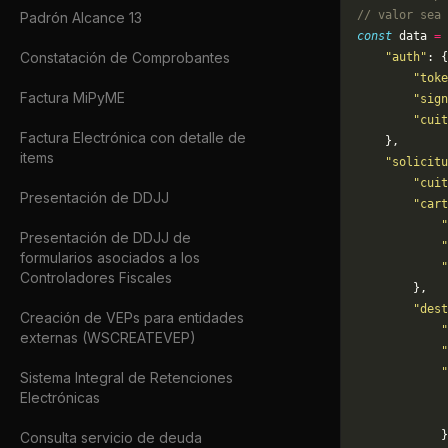
// valor sea 
Padrón Alcance 13
const
 data 
=
 
Constatación de Comprobantes
    "auth"
: {
        "toke
Factura MiPyME
        "sign
        "cuit
Factura Electrónica con detalle de
    },
items
    "solicitu
        "cuit
Presentación de DDJJ
        "cart
            "
Presentación de DDJJ de
            "
formularios asociados a los
            "
Controladores Fiscales
        },
        "dest
Creación de VEPs para entidades
            "
externas (WSCREATEVEP)
            "
            "
Sistema Integral de Retenciones
             
Electrónicas
            
            }
Consulta servicio de deuda