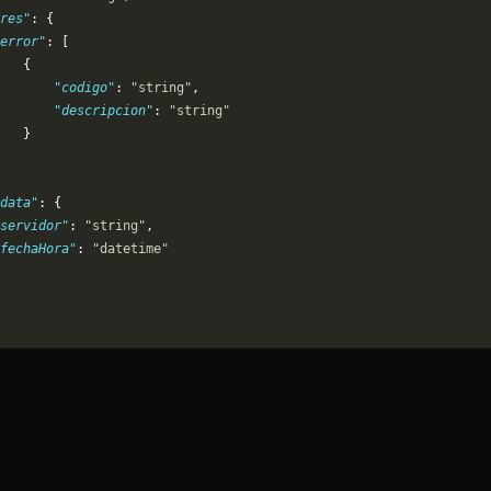
res"
: {
error"
: [
   {
       "codigo"
: 
"string"
,
       "descripcion"
: 
"string"
   }
data"
: {
servidor"
: 
"string"
,
"fechaHora"
: 
"datetime"