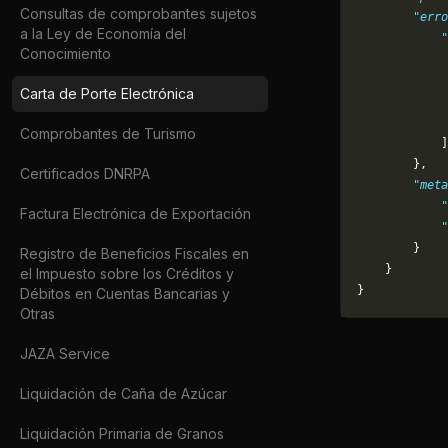
Consultas de comprobantes sujetos
        "erro
a la Ley de Economía del
            "
Conocimiento
             
             
Carta de Porte Electrónica
             
             
Comprobantes de Turismo
            ]
        },
Certificados DNRPA
        "meta
            "
Factura Electrónica de Exportación
            
        }
Registro de Beneficios Fiscales en
    }
el Impuesto sobre los Créditos y
}
Débitos en Cuentas Bancarias y
Otras
JAZA Service
Liquidación de Caña de Azúcar
Liquidación Primaria de Granos