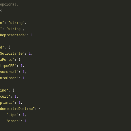
opcional.
{
n"
: 
"string"
,
"
: 
"string"
,
Representada"
: 
1
d"
: {
Solicitante"
: 
1
,
aPorte"
: {
tipoCPE"
: 
1
,
sucursal"
: 
1
,
nroOrden"
: 
1
ino"
: {
cuit"
: 
1
,
planta"
: 
1
,
domicilioDestino"
: {
   "tipo"
: 
1
,
    "orden"
: 
1