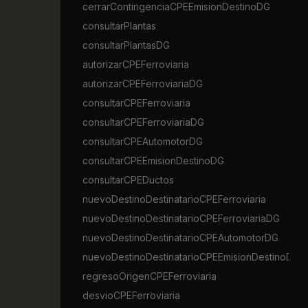
cerrarContingenciaCPEEmisionDestinoDG
consultarPlantas
consultarPlantasDG
autorizarCPEFerroviaria
autorizarCPEFerroviariaDG
consultarCPEFerroviaria
consultarCPEFerroviariaDG
consultarCPEAutomotorDG
consultarCPEEmisionDestinoDG
consultarCPEDuctos
nuevoDestinoDestinatarioCPEFerroviaria
nuevoDestinoDestinatarioCPEFerroviariaDG
nuevoDestinoDestinatarioCPEAutomotorDG
nuevoDestinoDestinatarioCPEEmisionDestinoDG
regresoOrigenCPEFerroviaria
desvioCPEFerroviaria