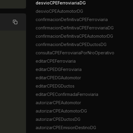
desvioCPEFerroviariaDG
desvioCPEAutomotorDG
confirmacionDefinitivaCPEFerroviaria
Copiar
confirmacionDefinitivaCPEFerroviariaDG
confirmacionDefinitivaCPEAutomotorDG
confirmacionDefinitivaCPEDuctosDG
consultaCPEFerroviariaPorNroOperativo
editarCPEFerroviaria
editarCPEDGFerroviaria
editarCPEDGAutomotor
editarCPEDGDuctos
editarCPEConfirmadaFerroviaria
autorizarCPEAutomotor
autorizarCPEAutomotorDG
autorizarCPEDuctosDG
autorizarCPEEmisionDestinoDG