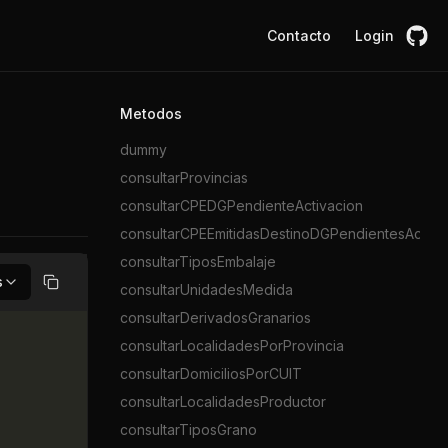
Contacto
Login
Metodos
dummy
consultarProvincias
consultarCPEDGPendienteActivacion
consultarCPEEmitidasDestinoDGPendientesActiva
consultarTiposEmbalaje
s
consultarUnidadesMedida
Copiar
consultarDerivadosGranarios
consultarLocalidadesPorProvincia
consultarDomiciliosPorCUIT
consultarLocalidadesProductor
consultarTiposGrano