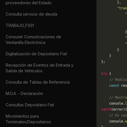
proveedores del Estado
        },
        "tran
Consulta servicio de deuda
            "
             
TRABAJO_F931
             
            }
Consumir Comunicaciones de
            "
Ventanilla Electrónica
            "
        }
Digitalización de Depositario Fiel
    }
};
Recepción de Eventos de Entrada y
Salida de Vehículos
try
 {
    // Realiz
Consulta de Tablas de Referencia
    const
 res
M.O.A. - Declaración
    // Mostra
    console.
l
Consultas Depositario Fiel
catch
(error){
    // En cas
Movimientos para
Terminales/Depositarios
	console.
e