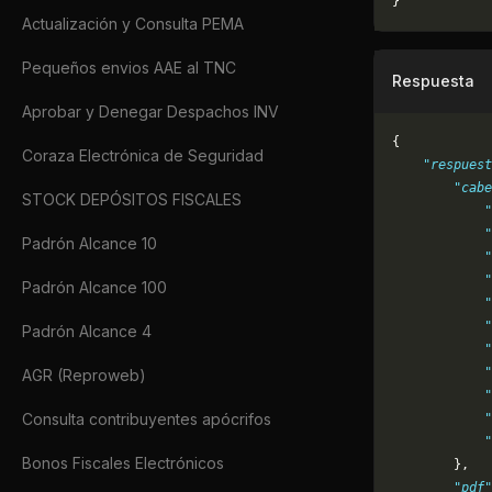
}
Actualización y Consulta PEMA
Pequeños envios AAE al TNC
Respuesta
Aprobar y Denegar Despachos INV
{
Coraza Electrónica de Seguridad
    "respuest
        "cabe
STOCK DEPÓSITOS FISCALES
            "
            "
Padrón Alcance 10
            "
            "
Padrón Alcance 100
            "
            "
Padrón Alcance 4
            "
            "
AGR (Reproweb)
            "
Consulta contribuyentes apócrifos
            "
            "
Bonos Fiscales Electrónicos
        },
        "pdf"