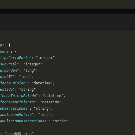
a"
: {
cera"
: {
tipoCartaPorte"
: 
"integer"
,
sucursal"
: 
"integer"
,
nroOrden"
: 
"long"
,
nroCTG"
: 
"long"
,
fechaEmision"
: 
"datetime"
,
estado"
: 
"string"
,
fechaInicioEstado"
: 
"datetime"
,
fechaVencimiento"
: 
"datetime"
,
observaciones"
: 
"string"
,
anulacionMotivo"
: 
"long"
,
anulacionObservaciones"
: 
"string"
: 
"base64String"
,