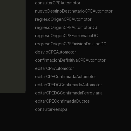
consultarCPEAutomotor
nuevoDestinoDestinatarioCPEAutomotor
regresoOrigenCPEAutomotor
regresoOrigenCPEAutomotorDG
regresoOrigenCPEFerroviariaDG
regresoOrigenCPEEmisionDestinoDG
desvioCPEAutomotor
confirmacionDefinitivaCPEAutomotor
editarCPEAutomotor
editarCPEConfirmadaAutomotor
editarCPEDGConfirmadaAutomotor
editarCPEDGConfirmadaFerroviaria
editarCPEConfirmadaDuctos
consultarRenspa