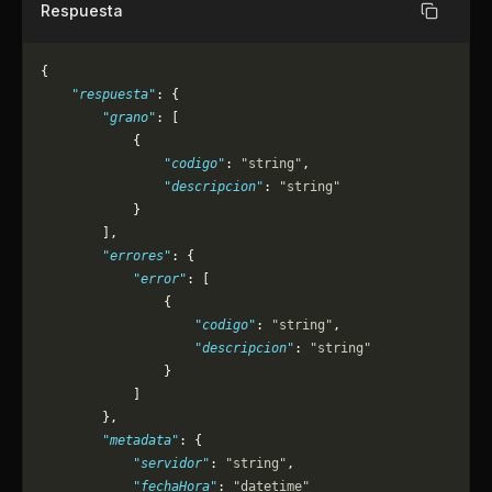
Respuesta
Copiar
{
    "respuesta"
: {
        "grano"
: [
            {
                "codigo"
: 
"string"
,
                "descripcion"
: 
"string"
            }
        ],
        "errores"
: {
            "error"
: [
                {
                    "codigo"
: 
"string"
,
                    "descripcion"
: 
"string"
                }
            ]
        },
        "metadata"
: {
            "servidor"
: 
"string"
,
            "fechaHora"
: 
"datetime"