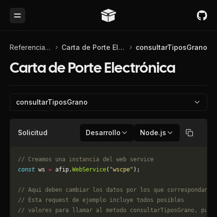
Toggle Menu
Referencia de API
Carta de Porte Electrónica
consultarTiposGrano
Carta de Porte Electrónica
consultarTiposGrano
Solicitud
Desarrollo
Node.js
Copiar
// Creamos una instancia del web service
const
 ws 
=
 afip.
WebService
(
"wscpe"
);
// Aqui deben cambiar los datos por los que correspondan. 
// Esta request de ejemplo incluye todos posibles 
// valores para llamar al metodo consultarTiposGrano, pued