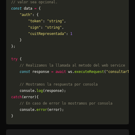
// valor sea opcional.
const
 data 
=
 {
    "auth"
: {
        "token"
: 
"string"
,
        "sign"
: 
"string"
,
        "cuitRepresentada"
: 
1
    }
};
try
 {
    // Realizamos la llamada al metodo del web service
    const
 response 
=
 await
 ws.
executeRequest
(
"consultarTip
    // Mostramos la respuesta por consola
    console.
log
(response);
catch
(error){
    // En caso de error lo mostramos por consola
	console.
error
(error);
}